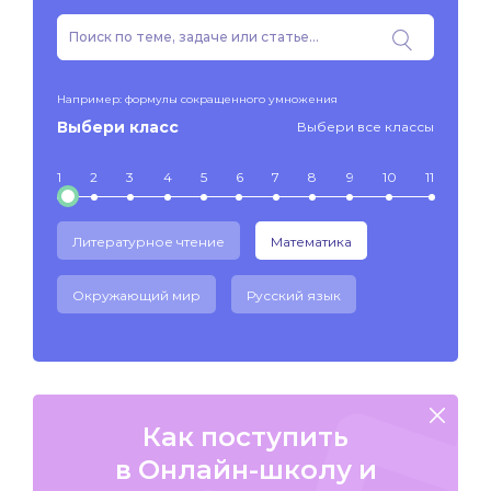
Например: формулы сокращенного умножения
Выбери класс
Выбери все классы
1
2
3
4
5
6
7
8
9
10
11
Литературное чтение
Математика
Окружающий мир
Русский язык
Как поступить
в Онлайн-школу и