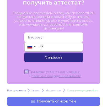
получить аттестат?
Подробно расскажем о том, как перевестись
на дистанционный формат обучения, как
устроены онлайн-уроки и учебный процесс,
как улучшить успеваемость и повысить
мотивацию!
▼
Отправить
Принимаю условия
соглашения
и
политики конфиденциальности
.
Все предметы
1 класс
Математика
Связь между суммой и слагаемыми.
Показать список тем