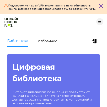
Подключение через VPN может влиять на стабильность
сайта. Для корректной работы попробуйте отключить VPN.
Библиотека
Избранное
Цифровая
библиотека
Интернет-библиотека по школьным предметам от
«Онлайн-школы». Библиотека поможет решить
домашнее задание, подготовиться к контрольной и
вспомнить прошлые темы.