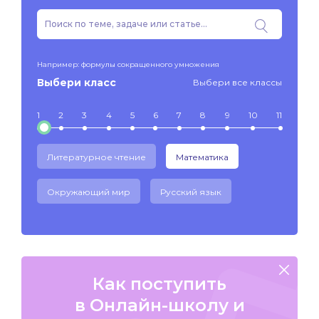
Например: формулы сокращенного умножения
Выбери класс
Выбери все классы
1
2
3
4
5
6
7
8
9
10
11
Литературное чтение
Математика
Окружающий мир
Русский язык
Как поступить
в Онлайн-школу и