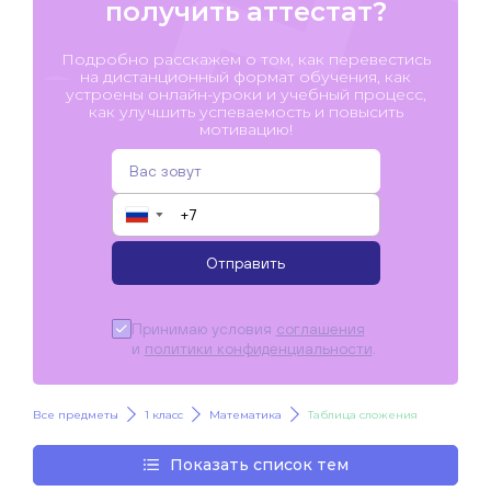
получить аттестат?
Подробно расскажем о том, как перевестись
на дистанционный формат обучения, как
устроены онлайн-уроки и учебный процесс,
как улучшить успеваемость и повысить
мотивацию!
▼
Отправить
Принимаю условия
соглашения
и
политики конфиденциальности
.
Все предметы
1 класс
Математика
Таблица сложения
Показать список тем