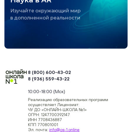
Изучайте окружающий мир
в дополненной реальности
8 (800) 600-43-02
8 (936) 559-43-22
+74954451700, +74950040190
10:00-18:00 (Мск)
Реализацию образовательных программ
осуществляет Лицензиат:
ЧУ ДО «ОНЛАЙН-ШКОЛА №1»
ОГРН: 1247700392147
ИНН 7708436887
КПП 770801001
Эл. почта:
info@os-1.online