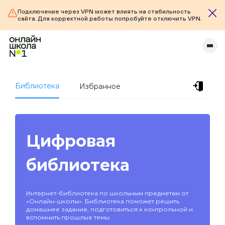
Подключение через VPN может влиять на стабильность
сайта. Для корректной работы попробуйте отключить VPN.
Библиотека
Избранное
Цифровая
библиотека
Интернет-библиотека по школьным предметам от
«Онлайн-школы». Библиотека поможет решить
домашнее задание, подготовиться к контрольной и
вспомнить прошлые темы.