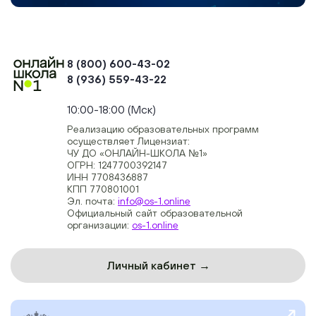
8 (800) 600-43-02
8 (936) 559-43-22
+74954451700, +74950040190
10:00-18:00 (Мск)
Реализацию образовательных программ
осуществляет Лицензиат:
ЧУ ДО «ОНЛАЙН-ШКОЛА №1»
ОГРН: 1247700392147
ИНН 7708436887
КПП 770801001
Эл. почта:
info@os-1.online
Официальный сайт образовательной
организации:
os-1.online
Личный кабинет →