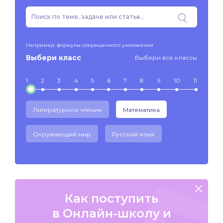
Например: формулы сокращенного умножения
Выбери класс
Выбери все классы
1
2
3
4
5
6
7
8
9
10
11
Литературное чтение
Математика
Окружающий мир
Русский язык
Как поступить
в Онлайн-школу и