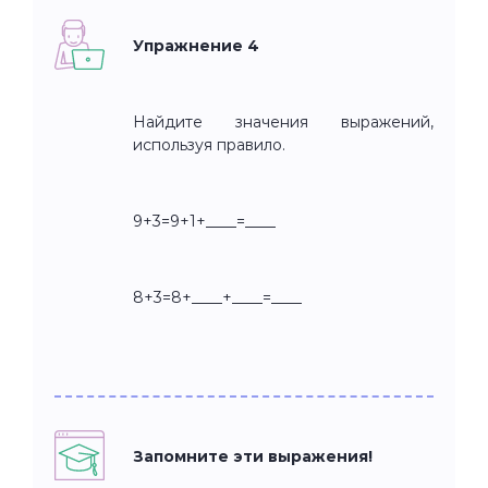
Упражнение 4
Найдите значения выражений,
используя правило.
9+3=9+1+____=____
8+3=8+____+____=____
Запомните эти выражения!