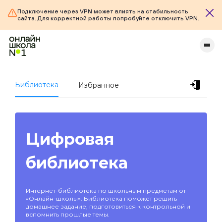
Подключение через VPN может влиять на стабильность
сайта. Для корректной работы попробуйте отключить VPN.
Библиотека
Избранное
Цифровая
библиотека
Интернет-библиотека по школьным предметам от
«Онлайн-школы». Библиотека поможет решить
домашнее задание, подготовиться к контрольной и
вспомнить прошлые темы.