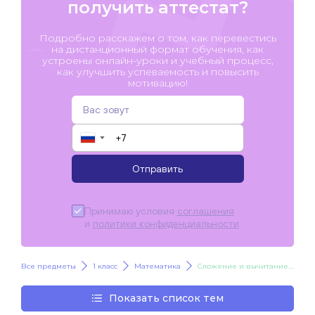
получить аттестат?
Подробно расскажем о том, как перевестись
на дистанционный формат обучения, как
устроены онлайн-уроки и учебный процесс,
как улучшить успеваемость и повысить
мотивацию!
▼
Отправить
Принимаю условия
соглашения
и
политики конфиденциальности
.
Все предметы
1 класс
Математика
Сложение и вычитание. Случаи сложения: + 2, + 3
Показать список тем