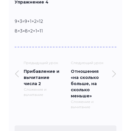
Упражнение 4
9+3=9+1+2=12
8+3=8+2+1=11
Предыдущий урок
Следующий урок
Прибавление и
Отношения
вычитание
«на сколько
числа 2
больше, на
Сложение и
сколько
вычитание
меньше»
Сложение и
вычитание