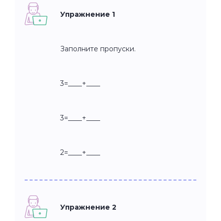
Упражнение 1
Заполните пропуски.
3=____+____
3=____+____
2=____+____
Упражнение 2