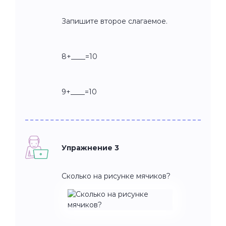
Запишите второе слагаемое.
8+____=10
9+____=10
Упражнение 3
Сколько на рисунке мячиков?