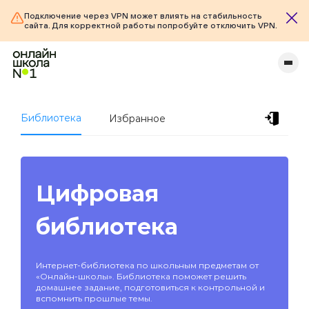
Подключение через VPN может влиять на стабильность
сайта. Для корректной работы попробуйте отключить VPN.
Библиотека
Избранное
Цифровая
библиотека
Интернет-библиотека по школьным предметам от
«Онлайн-школы». Библиотека поможет решить
домашнее задание, подготовиться к контрольной и
вспомнить прошлые темы.