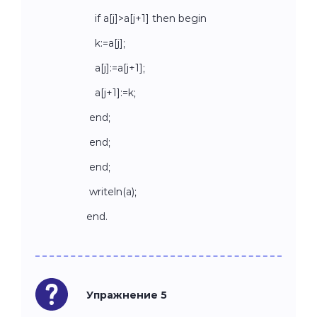
if a[j]>a[j+1] then begin
k:=a[j];
a[j]:=a[j+1];
a[j+1]:=k;
end;
end;
end;
writeln(a);
end.
Упражнение 5