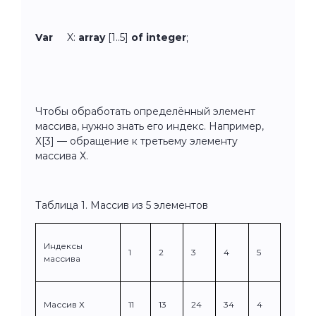
Var
X:
array
[1..5]
of integer
;
Чтобы обработать определённый элемент
массива, нужно знать его индекс. Например,
Х[3] — обращение к третьему элементу
массива Х.
Таблица 1. Массив из 5 элементов
Индексы
1
2
3
4
5
массива
Массив Х
11
13
24
34
4