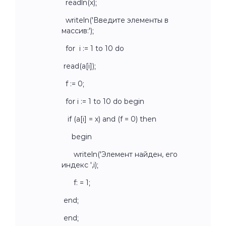
readln(x);
writeln('Введите элементы в
массив:');
for i := 1 to 10 do
read(a[i]);
f := 0;
for i := 1 to 10 do begin
if (a[i] = x) and (f = 0) then
begin
writeln('Элемент найден, его
индекс ',i);
f: = 1;
end;
end;