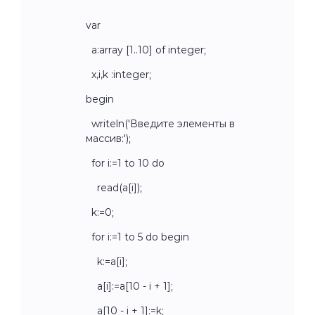
var
a:array [1..10] of integer;
x,i,k :integer;
begin
writeln('Введите элементы в
массив:');
for i:=1 to 10 do
read(a[i]);
k:=0;
for i:=1 to 5 do begin
k:=a[i];
a[i]:=a[10 - i + 1];
a[10 - i + 1]:=k;