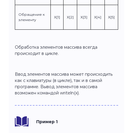
Обращение к
Х[1]
Х[2]
Х[3]
Х[4]
Х[5]
элементу
Обработка элементов массива всегда
происходит в цикле.
Ввод элементов массива может происходить
как с клавиатуры (в цикле), так и в самой
программе. Вывод элементов массива
возможен командой writeln(x).
Пример 1