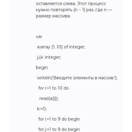
оставляется слева. Этот процесс
нужно повторять (n − 1) раз, где n —
размер массива.
var
a:array [1..10] of integer;
j,i,k :integer;
begin
writeln('Введите элементы в массив:');
for i:=1 to 10 do
read(a[i]);
k:=0;
for i:=1 to 9 do begin
for j:=1 to 9 do begin