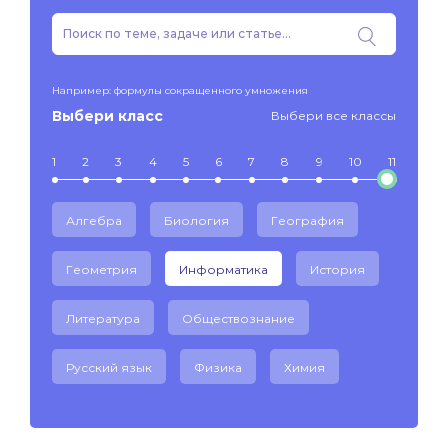
Например: формулы сокращенного умножения
Выбери класс
Выбери все классы
1
2
3
4
5
6
7
8
9
10
11
Алгебра
Биология
География
Геометрия
Информатика
История
Литература
Обществознание
Русский язык
Физика
Химия