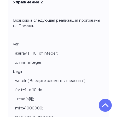
Упражнение 2
Возможна следующая реализация программы
на Паскаль.
var
a:array [1..10] of integer;
x,i,min :integer;
begin
writeln('Введите элементы в массив:');
for i:=1 to 10 do
read(a[i]);
min:=1000000;