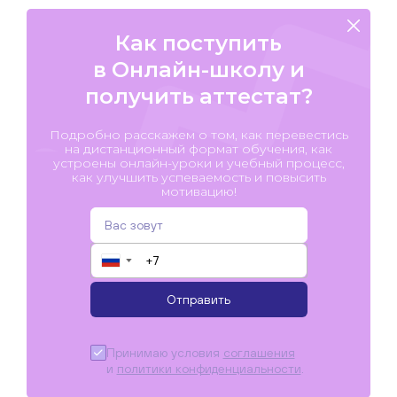
Как поступить
в Онлайн-школу и
получить аттестат?
Подробно расскажем о том, как перевестись
на дистанционный формат обучения, как
устроены онлайн-уроки и учебный процесс,
как улучшить успеваемость и повысить
мотивацию!
▼
Отправить
Принимаю условия
соглашения
и
политики конфиденциальности
.