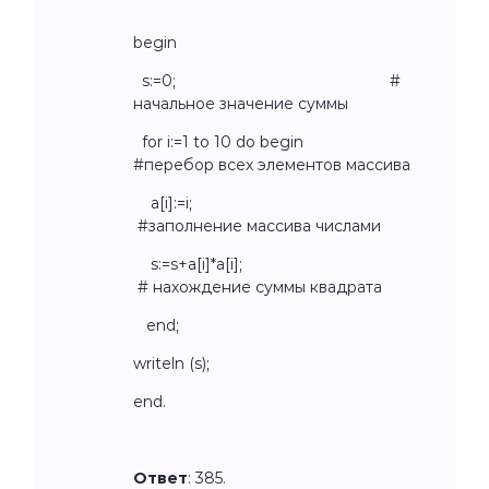
begin
s:=0; #
начальное значение суммы
for i:=1 to 10 do begin
#перебор всех элементов массива
a[i]:=i;
#заполнение массива числами
s:=s+a[i]*a[i];
# нахождение суммы квадрата
end;
writeln (s);
end.
Ответ
:
385.