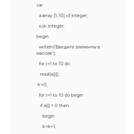
var
a:array [1..10] of integer;
x,i,k :integer;
begin
writeln('Введите элементы в
массив:');
for i:=1 to 10 do
read(a[i]);
k:=0;
for i:=1 to 10 do begin
if a[i] > 0 then
begin
k:=k+1;