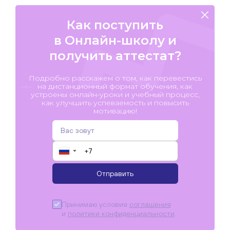
Как поступить
в Онлайн-школу и
получить аттестат?
Подробно расскажем о том, как перевестись
на дистанционный формат обучения, как
устроены онлайн-уроки и учебный процесс,
как улучшить успеваемость и повысить
мотивацию!
▼
Отправить
Принимаю условия
соглашения
и
политики конфиденциальности
.