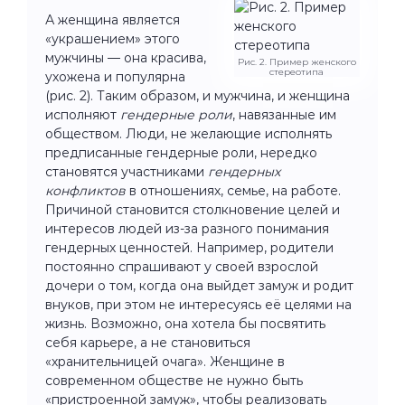
А женщина является
«украшением» этого
мужчины — она красива,
Рис. 2. Пример женского
стереотипа
ухожена и популярна
(рис. 2). Таким образом, и мужчина, и женщина
исполняют
гендерные роли
, навязанные им
обществом. Люди, не желающие исполнять
предписанные гендерные роли, нередко
становятся участниками
гендерных
конфликтов
в отношениях, семье, на работе.
Причиной становится столкновение целей и
интересов людей из-за разного понимания
гендерных ценностей. Например, родители
постоянно спрашивают у своей взрослой
дочери о том, когда она выйдет замуж и родит
внуков, при этом не интересуясь её целями на
жизнь. Возможно, она хотела бы посвятить
себя карьере, а не становиться
«хранительницей очага». Женщине в
современном обществе не нужно быть
«пристроенной замуж», чтобы реализовать