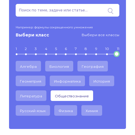
Например: формулы сокращенного умножения
Выбери класс
Выбери все классы
1
2
3
4
5
6
7
8
9
10
11
Алгебра
Биология
География
Геометрия
Информатика
История
Литература
Обществознание
Русский язык
Физика
Химия