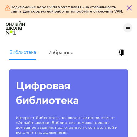
Подключение через VPN может влиять на стабильность
сайта. Для корректной работы попробуйте отключить VPN.
Библиотека
Избранное
Цифровая
библиотека
Интернет-библиотека по школьным предметам от
«Онлайн-школы». Библиотека поможет решить
домашнее задание, подготовиться к контрольной и
вспомнить прошлые темы.