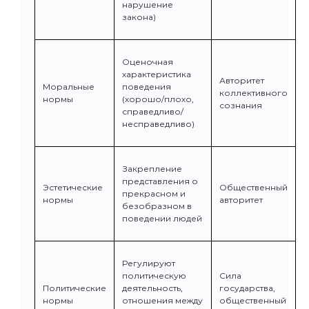
нарушение
закона)
Оценочная
характеристика
Авторитет
Моральные
поведения
коллективного
нормы
(хорошо/плохо,
сознания
справедливо/
несправедливо)
Закрепление
представления о
Эстетические
Общественный
прекрасном и
нормы
авторитет
безобразном в
поведении людей
Регулируют
политическую
Сила
Политические
деятельность,
государства,
нормы
отношения между
общественный