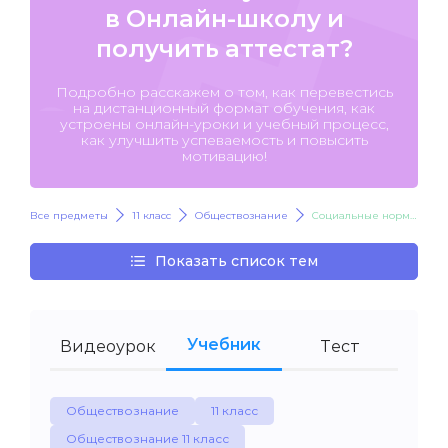
в Онлайн-школу и
получить аттестат?
Подробно расскажем о том, как перевестись
на дистанционный формат обучения, как
устроены онлайн-уроки и учебный процесс,
как улучшить успеваемость и повысить
мотивацию!
Все предметы
11 класс
Обществознание
Социальные нормы и отклоняющееся поведение
Показать список тем
Учебник
Видеоурок
Тест
Обществознание
11 класс
Обществознание 11 класс