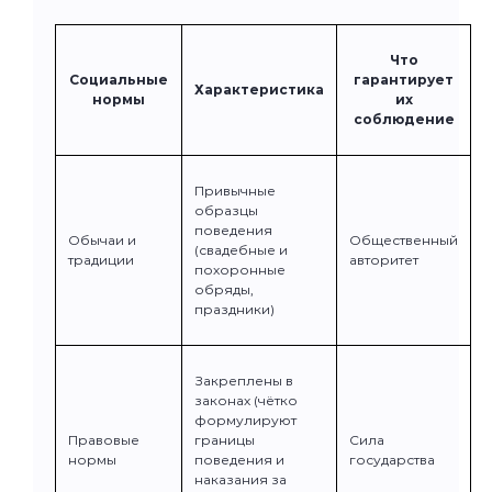
Что
Социальные
гарантирует
Характеристика
нормы
их
соблюдение
Привычные
образцы
поведения
Обычаи и
Общественный
(свадебные и
традиции
авторитет
похоронные
обряды,
праздники)
Закреплены в
законах (чётко
формулируют
Правовые
границы
Сила
нормы
поведения и
государства
наказания за