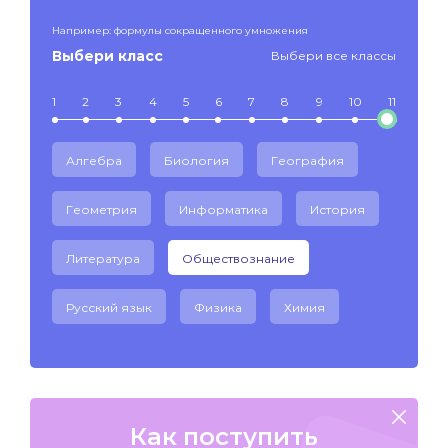
Например: формулы сокращенного умножения
Выбери класс
Выбери все классы
1
2
3
4
5
6
7
8
9
10
11
Алгебра
Биология
География
Геометрия
Информатика
История
Литература
Обществознание
Русский язык
Физика
Химия
Как поступить