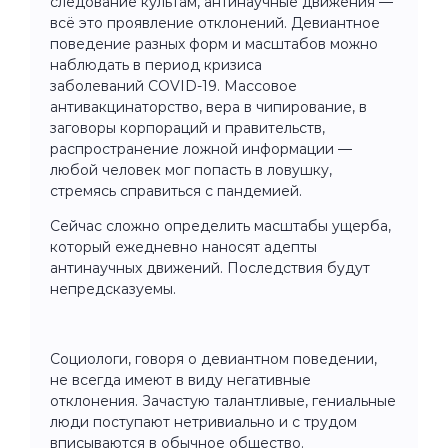
следование культам, антинаучные движения —
всё это проявление отклонений. Девиантное
поведение разных форм и масштабов можно
наблюдать в период кризиса
заболеваний COVID-19. Массовое
антивакцинаторство, вера в чипирование, в
заговоры корпораций и правительств,
распространение ложной информации —
любой человек мог попасть в ловушку,
стремясь справиться с пандемией.
Сейчас сложно определить масштабы ущерба,
который ежедневно наносят адепты
антинаучных движений. Последствия будут
непредсказуемы.
Социологи, говоря о девиантном поведении,
не всегда имеют в виду негативные
отклонения. Зачастую талантливые, гениальные
люди поступают нетривиально и с трудом
вписываются в обычное общество.