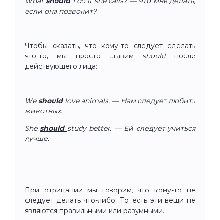
What
should
I do if she calls? — Что мне делать,
если она позвонит?
Чтобы сказать, что кому-то следует сделать
что-то, мы просто ставим
should
после
действующего лица:
We
should
love animals. — Нам следует любить
животных.
She
should
study better. — Ей следует учиться
лучше.
При отрицании мы говорим, что кому-то не
следует делать что-либо. То есть эти вещи не
являются правильными или разумными.