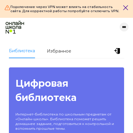
Подключение через VPN может влиять на стабильность
сайта. Для корректной работы попробуйте отключить VPN.
Библиотека
Избранное
Цифровая
библиотека
Интернет-библиотека по школьным предметам от
«Онлайн-школы». Библиотека поможет решить
домашнее задание, подготовиться к контрольной и
вспомнить прошлые темы.