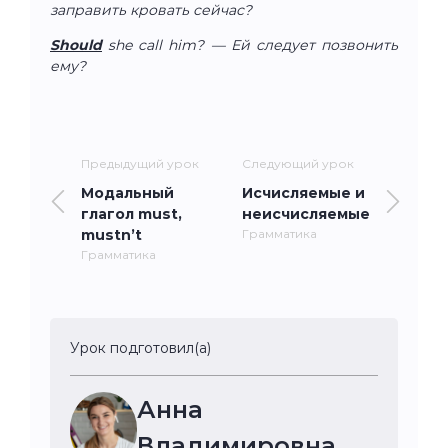
заправить кровать сейчас?
Should
she call him? — Ей следует позвонить
ему?
Предыдущий урок
Следующий урок
Модальный
Исчисляемые и
глагол must,
неисчисляемые
mustn’t
Грамматика
Грамматика
Урок подготовил(а)
Анна
Владимировна