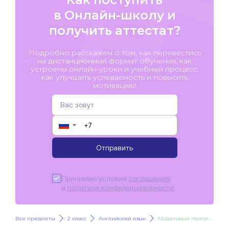
в Онлайн-школу и
получить аттестат?
Подробно расскажем о том, как перевестись
на дистанционный формат обучения, как
устроены онлайн-уроки и учебный процесс,
как улучшить успеваемость и повысить
мотивацию!
▼
Отправить
Принимаю условия
соглашения
и
политики конфиденциальности
.
Все предметы
2 класс
Английский язык
Модальный глагол should, shouldn’t