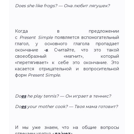
Does she like frogs? — Она любит лягушек?
Когда в предложении
с
Present Simple
появляется вспомогательный
глагол, у основного глагола пропадает
окончание
-s
. Считайте, что это такой
своеобразный «магнит», который
«перетягивает» к себе это окончание. Это
касается отрицательной и вопросительной
форм
Present Simple.
Do
es
he play tennis? — Он играет в теннис?
Do
es
your mother cook? — Твоя мама готовит?
И мы уже знаем, что на общие вопросы
отвечаем кратко «
да
/
нет
».