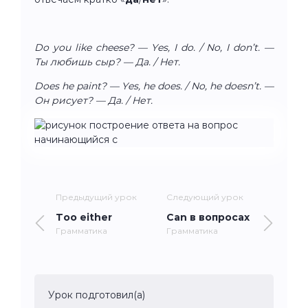
Do you like cheese? — Yes, I do. / No, I don’t. —
Ты любишь сыр? — Да. / Нет.
Does he paint? — Yes, he does. / No, he doesn’t. —
Он рисует? — Да. / Нет.
Предыдущий урок
Следующий урок
Too either
Can в вопросах
Грамматика
Грамматика
Урок подготовил(а)