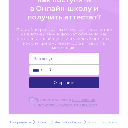
в Онлайн-школу и
получить аттестат?
Подробно расскажем о том, как перевестись
на дистанционный формат обучения, как
устроены онлайн-уроки и учебный процесс,
как улучшить успеваемость и повысить
мотивацию!
▼
Отправить
Принимаю условия
соглашения
и
политики конфиденциальности
.
Все предметы
2 класс
Английский язык
Present Simple в общих вопросах