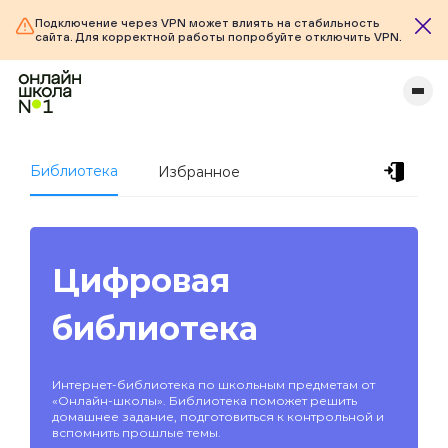
Подключение через VPN может влиять на стабильность
сайта. Для корректной работы попробуйте отключить VPN.
Библиотека
Избранное
Цифровая
библиотека
Интернет-библиотека по школьным предметам от
«Онлайн-школы». Библиотека поможет решить
домашнее задание, подготовиться к контрольной и
вспомнить прошлые темы.