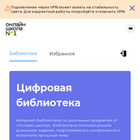
Подключение через VPN может влиять на стабильность
сайта. Для корректной работы попробуйте отключить VPN.
Библиотека
Избранное
Цифровая
библиотека
Интернет-библиотека по школьным предметам от
«Онлайн-школы». Библиотека поможет решить
домашнее задание, подготовиться к контрольной и
вспомнить прошлые темы.