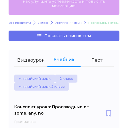
как улучшить успеваемость и повысить
мотивацию!
Все предметы
2 класс
Английский язык
Производные от some, any, no
Показать список тем
Учебник
Видеоурок
Тест
Английский язык
2 класс
Английский язык 2 класс
Конспект урока: Производные от
some, any, no
Грамматика