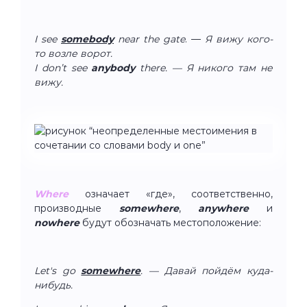
I see
somebody
near the gate
. —
Я вижу кого-
то возле ворот.
I don’t see
anybody
there. — Я никого там не
вижу.
Where
означает «где», соответственно,
производные
somewhere
,
anywhere
и
nowhere
будут обозначать местоположение:
Let's go
somewhere
. — Давай пойдём куда-
нибудь.