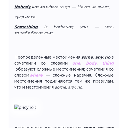
Nobody
knows where to go. — Никто не знает,
куда идти.
Something
is bothering you. — Что-
то тебя беспокоит.
Неопределённые местоимения
some
,
any
,
no
в
сочетании со словами
one
,
body
,
thing
образуют сложные местоимения; сочетания со
словом
where
— сложные наречия. Сложные
местоимения подчиняются тем же правилам,
что и местоимения
some
,
any
,
no
.
Неопределённые местоимения
some
,
no
,
any