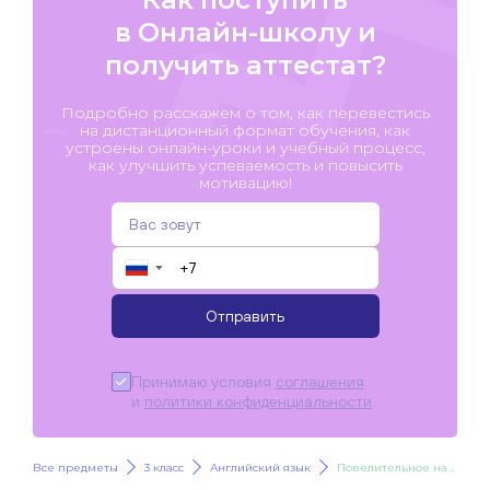
в Онлайн-школу и
получить аттестат?
Подробно расскажем о том, как перевестись
на дистанционный формат обучения, как
устроены онлайн-уроки и учебный процесс,
как улучшить успеваемость и повысить
мотивацию!
▼
Отправить
Принимаю условия
соглашения
и
политики конфиденциальности
.
Все предметы
3 класс
Английский язык
Повелительное наклонение