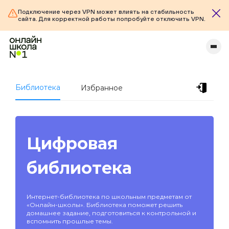
Подключение через VPN может влиять на стабильность
сайта. Для корректной работы попробуйте отключить VPN.
Библиотека
Избранное
Цифровая
библиотека
Интернет-библиотека по школьным предметам от
«Онлайн-школы». Библиотека поможет решить
домашнее задание, подготовиться к контрольной и
вспомнить прошлые темы.