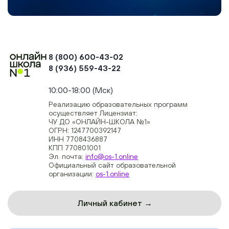
8 (800) 600-43-02
8 (936) 559-43-22
+74954451700, +74950040190
10:00-18:00 (Мск)
Реализацию образовательных программ
осуществляет Лицензиат:
ЧУ ДО «ОНЛАЙН-ШКОЛА №1»
ОГРН: 1247700392147
ИНН 7708436887
КПП 770801001
Эл. почта:
info@os-1.online
Официальный сайт образовательной
организации:
os-1.online
Личный кабинет →