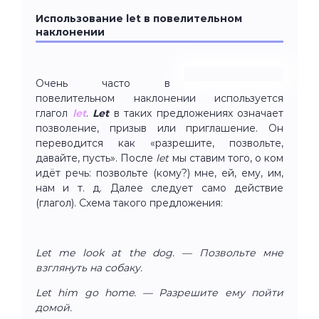
Использование let в повелительном
наклонении
Очень часто в
повелительном наклонении используется
глагол
let
.
Let
в таких предложениях означает
позволение, призыв или приглашение. Он
переводится как «разрешите, позвольте,
давайте, пусть». После
let
мы ставим того, о ком
идёт речь: позвольте (кому?) мне, ей, ему, им,
нам и т. д. Далее следует само действие
(глагол). Схема такого предложения:
Let me look at the dog. — Позвольте мне
взглянуть на собаку.
Let him go home. — Разрешите ему пойти
домой.