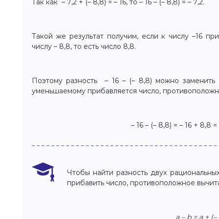
Так как – 7,2 + (– 8,8) = – 16, то – 16 – (– 8,8) = – 7,2.
Такой же результат получим, если к числу –16 п
числу – 8,8, то есть число 8,8.
Поэтому разность – 16 – (– 8,8) можно заменить 
уменьшаемому прибавляется число, противополож
– 16 – (– 8,8) = – 16 + 8,8 = 
Чтобы найти разность двух рациональны
прибавить число, противоположное вычит
a – b = a + (– 