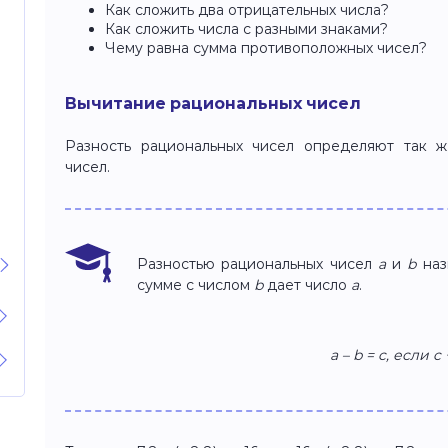
Как сложить два отрицательных числа?
Как сложить числа с разными знаками?
Чему равна сумма противоположных чисел?
Вычитание рациональных чисел
Разность рациональных чисел определяют так же
чисел.
Разностью рациональных чисел
a
и
b
наз
сумме с числом
b
дает число
a
.
a – b = c, если c 