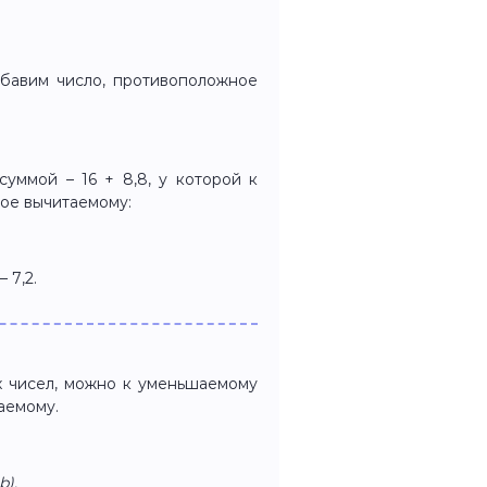
рибавим число, противоположное
суммой – 16 + 8,8, у которой к
ное вычитаемому:
– 7,2.
х чисел, можно к уменьшаемому
аемому.
b),