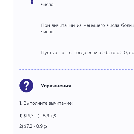
число.
При вычитании из меньшего числа больш
число.
Пусть a – b = c. Тогда если a > b, то c > 0, ес
Упражнения
1. Выполните вычитание:
1) $16,7 - ( - 8,9 ) ;$
2) $7,2 - 8,9 ;$