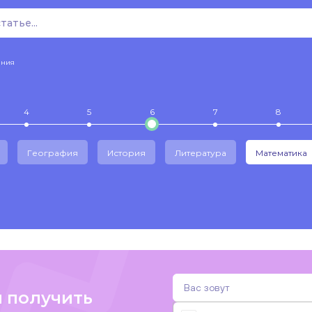
ения
4
5
6
7
8
География
История
Литература
Математика
и получить