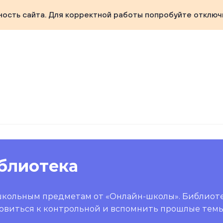
ность сайта. Для корректной работы попробуйте отключ
блиотека
школьным предметам от «Онлайн-школы». Библиот
овиться к контрольной и вспомнить прошлые темы