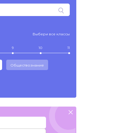
Выбери все классы
9
10
11
Обществознание