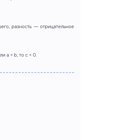
его, разность — отрицательное
ли a < b, то c < 0.