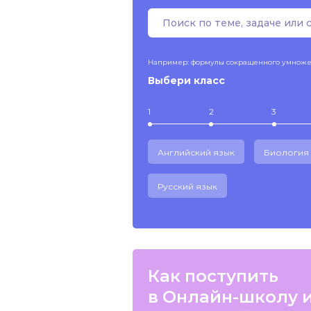
Например: формулы сокращенного умнож
Выбери класс
1
2
3
Английский язык
Биология
Русский язык
Как поступить
в Онлайн-школу 