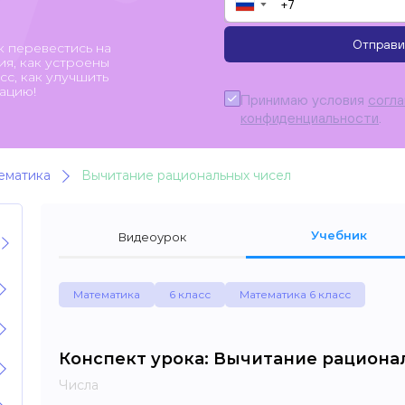
▼
Отправи
к перевестись на
я, как устроены
с, как улучшить
ацию!
Принимаю условия
согл
конфиденциальности
.
ематика
Вычитание рациональных чисел
Учебник
Видеоурок
Математика
6 класс
Математика 6 класс
Конспект урока: Вычитание рациона
Числа