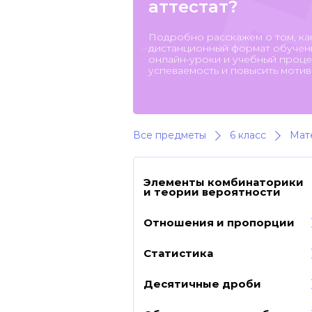
аттестат?
Подробно расскажем о том, ка
дистанционный формат обучени
онлайн-уроки и учебный процес
успеваемость и повысить мотив
Все предметы
6 класс
Мат
Элементы комбинаторики
и теории вероятности
Отношения и пропорции
Статистика
Десятичные дроби