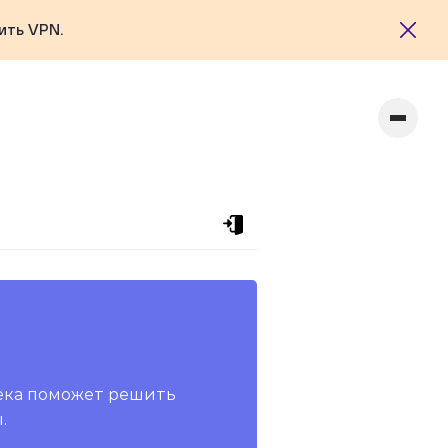
ить VPN.
ека поможет решить
.