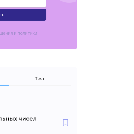
ть
ашения
и
политики
Тест
льных чисел