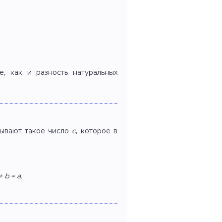
, как и разность натуральных
ывают такое число
c
, которое в
+ b = a.