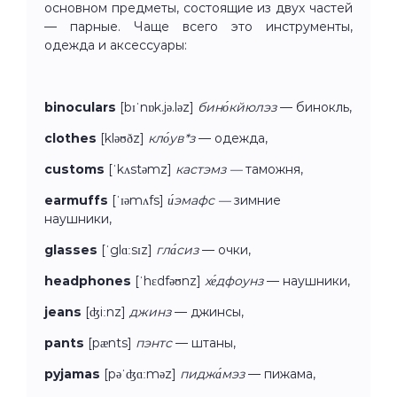
основном предметы, состоящие из двух частей
— парные. Чаще всего это инструменты,
одежда и аксессуары:
binoculars
[bɪˈnɒk.jə.ləz]
бино́кйюлэз
— бинокль,
clothes
[kləʊðz]
кло́ув*з
— одежда,
customs
[ˈkʌstəmz]
кастэмз —
таможня,
earmuffs
[ˈɪəmʌfs]
и́эмафс —
зимние
наушники,
glasses
[ˈglɑːsɪz]
гла́сиз
— очки,
headphones
[ˈhɛdfəʊnz]
хе́дфоунз
— наушники,
jeans
[ʤiːnz]
джинз
— джинсы,
pants
[pænts]
пэнтс
— штаны,
pyjamas
[pəˈʤɑːməz]
пиджа́мэз
— пижама,