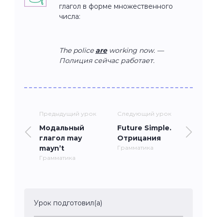
глагол в форме множественного
числа:
The police
are
working now. —
Полиция сейчас работает.
Предыдущий урок
Следующий урок
Модальный
Future Simple.
глагол may
Отрицания
mayn’t
Грамматика
Грамматика
Урок подготовил(а)