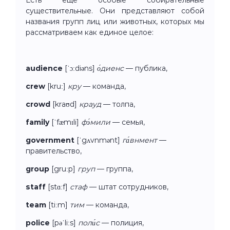
существительные. Они представляют собой
названия групп лиц или животных, которых мы
рассматриваем как единое целое:
audience
[ˈɔːdiəns]
о́диенс
— публика,
crew
[kruː]
кру
— команда,
crowd
[kraʊd]
крауд
— толпа,
family
[ˈfæmɪli]
фэ́мили
— семья,
government
[ˈgʌvnmənt]
га́внмент
—
правительство,
group
[gruːp]
груп
— группа,
staff
[stɑːf]
стаф
— штат сотрудников,
team
[tiːm]
тим
— команда,
police
[pəˈliːs]
поли́с
— полиция,