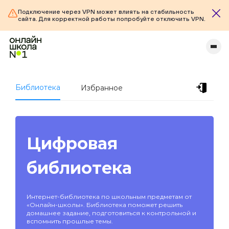
Подключение через VPN может влиять на стабильность
сайта. Для корректной работы попробуйте отключить VPN.
Библиотека
Избранное
Цифровая
библиотека
Интернет-библиотека по школьным предметам от
«Онлайн-школы». Библиотека поможет решить
домашнее задание, подготовиться к контрольной и
вспомнить прошлые темы.