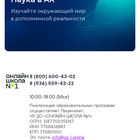
Изучайте окружающий мир
в дополненной реальности
8 (800) 600-43-02
8 (936) 559-43-22
+74954451700, +74950040190
10:00-18:00 (Мск)
Реализацию образовательных программ
осуществляет Лицензиат:
ЧУ ДО «ОНЛАЙН-ШКОЛА №1»
ОГРН: 1247700392147
ИНН 7708436887
КПП 770801001
Эл. почта:
info@os-1.online