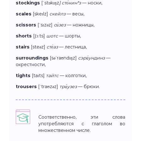
stockings
[ˈstɒkɪŋz
] сто́кин*з
— носки,
scales
[skeɪlz]
скейлз
— весы,
scissors
[ˈsɪzəz]
си́зез
— ножницы,
shorts
[ʃɔːts]
шотс
— шорты,
stairs
[steəz]
сте́аз
— лестница,
surroundings
[səˈraʊndɪŋz]
сэра́ундинз
—
окрестности,
tights
[taɪts]
тайтс
— колготки,
trousers
[ˈtraʊzəz]
тра́узез
— брюки.
Соответственно, эти слова
употребляются с глаголом во
множественном числе.