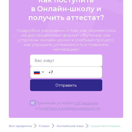
в Онлайн-школу и
получить аттестат?
Подробно расскажем о том, как перевестись
на дистанционный формат обучения, как
устроены онлайн-уроки и учебный процесс,
как улучшить успеваемость и повысить
мотивацию!
▼
Отправить
Принимаю условия
соглашения
и
политики конфиденциальности
.
Все предметы
3 класс
Английский язык
Существительные во множ. числе