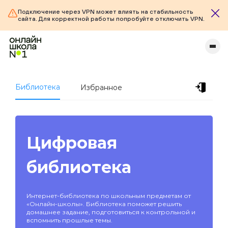
Подключение через VPN может влиять на стабильность
сайта. Для корректной работы попробуйте отключить VPN.
Библиотека
Избранное
Цифровая
библиотека
Интернет-библиотека по школьным предметам от
«Онлайн-школы». Библиотека поможет решить
домашнее задание, подготовиться к контрольной и
вспомнить прошлые темы.