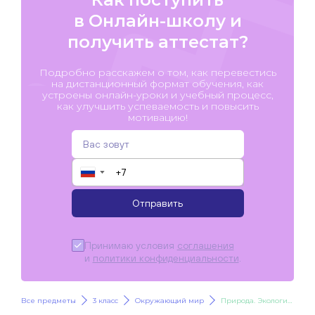
в Онлайн-школу и
получить аттестат?
Подробно расскажем о том, как перевестись
на дистанционный формат обучения, как
устроены онлайн-уроки и учебный процесс,
как улучшить успеваемость и повысить
мотивацию!
▼
Отправить
Принимаю условия
соглашения
и
политики конфиденциальности
.
Все предметы
3 класс
Окружающий мир
Природа. Экологическая безопасность.