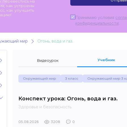
Отправи
к перевестись на
я, как устроены
с, как улучшить
ацию!
Принимаю условия
согл
конфиденциальности
.
ужающий мир
Огонь, вода и газ.
Учебник
Видеоурок
Окружающий мир
3 класс
Окружающий мир 3 к
Конспект урока: Огонь, вода и газ.
Здоровье и безопасность
05.08.2026
3208
0