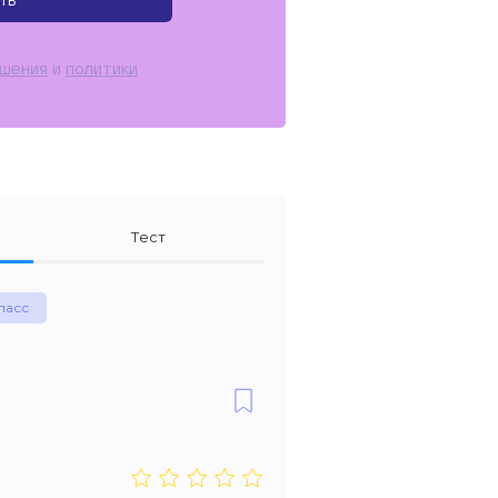
ть
ашения
и
политики
Тест
ласс