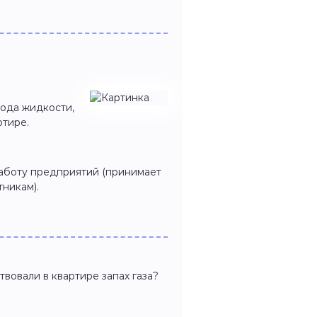
ода жидкости,
ртире.
аботу предприятий (принимает
никам).
твовали в квартире запах газа?