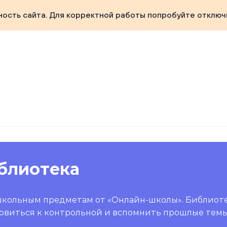
ность сайта. Для корректной работы попробуйте отключ
блиотека
школьным предметам от «Онлайн-школы». Библиот
овиться к контрольной и вспомнить прошлые темы