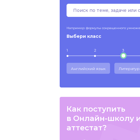
Например: формулы сокращенного умнож
Выбери класс
1
2
3
Английский язык
Литератур
Как поступить
в Онлайн-школу 
аттестат?