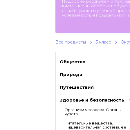
Подробно расскажем о том, ка
дистанционный формат обучени
онлайн-уроки и учебный процес
успеваемость и повысить мотив
Все предметы
3 класс
Окр
Общество
Природа
Путешествия
Здоровье и безопасность
Организм человека. Органы
чувств.
Питательные вещества.
Пищеварительная система, её