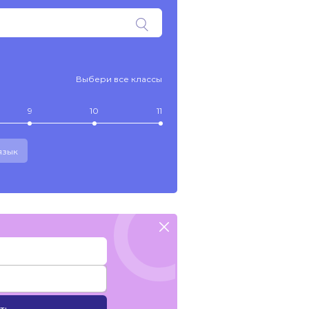
Выбери все классы
9
10
11
язык