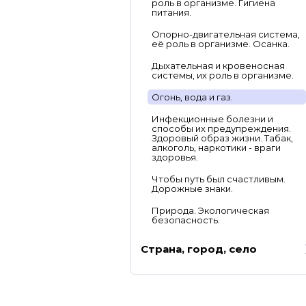
роль в организме. Гигиена
питания.
Опорно-двигательная система,
её роль в организме. Осанка.
Дыхательная и кровеносная
системы, их роль в организме.
Огонь, вода и газ.
Инфекционные болезни и
способы их предупреждения.
Здоровый образ жизни. Табак,
алкоголь, наркотики - враги
здоровья.
Чтобы путь был счастливым.
Дорожные знаки.
Природа. Экологическая
безопасность.
Страна, город, село