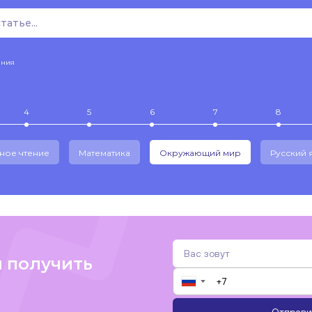
ения
4
5
6
7
8
ное чтение
Математика
Окружающий мир
Русский 
и получить
▼