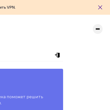
ить VPN.
ека поможет решить
.