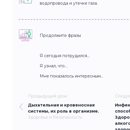
водопровода и утечке газа.
Продолжите фразы
Я сегодня потрудился…
Я узнал, что…
Мне показалось интересным…
Предыдущий урок
Следу
Дыхательная и кровеносная
Инфек
системы, их роль в организме.
спосо
Здоровье и безопасность
Здоро
алкого
здоро