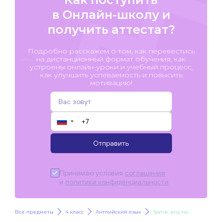
в Онлайн-школу и
получить аттестат?
Подробно расскажем о том, как перевестись
на дистанционный формат обучения, как
устроены онлайн-уроки и учебный процесс,
как улучшить успеваемость и повысить
мотивацию!
▼
Отправить
Принимаю условия
соглашения
и
политики конфиденциальности
.
Все предметы
4 класс
Английский язык
Some, any, no