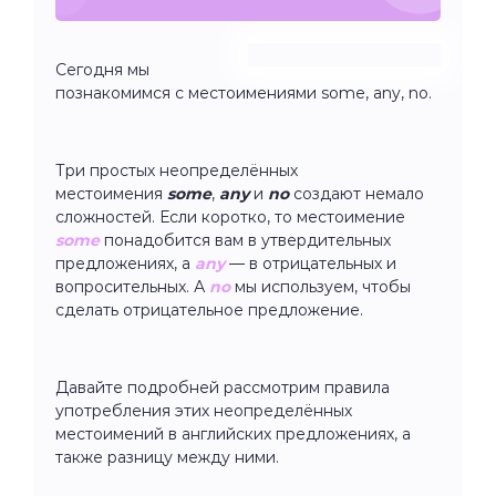
Сегодня мы
познакомимся с местоимениями some, any, no.
Три простых неопределённых
местоимения
some
,
any
и
no
создают немало
сложностей. Если коротко, то местоимение
some
понадобится вам в утвердительных
предложениях, а
any
— в отрицательных и
вопросительных. А
no
мы используем, чтобы
сделать отрицательное предложение.
Давайте подробней рассмотрим правила
употребления этих неопределённых
местоимений в английских предложениях, а
также разницу между ними.