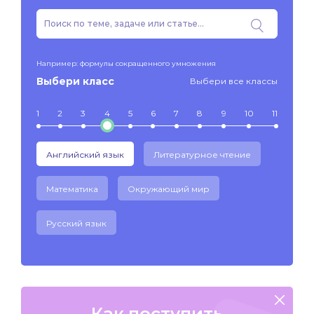
Например: формулы сокращенного умножения
Выбери класс
Выбери все классы
1
2
3
4
5
6
7
8
9
10
11
Английский язык
Литературное чтение
Математика
Окружающий мир
Русский язык
Как поступить