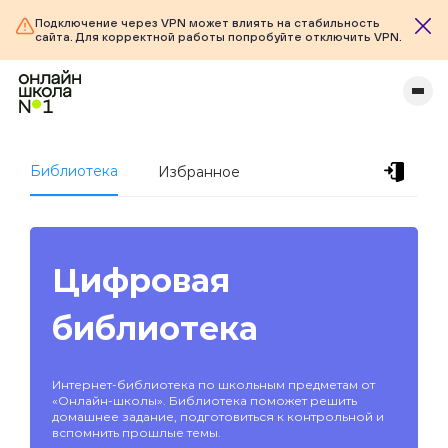
Подключение через VPN может влиять на стабильность
сайта. Для корректной работы попробуйте отключить VPN.
Библиотека
Избранное
Цифровая
библиотека
Интернет-библиотека по школьным предметам от
«Онлайн-школы». Библиотека поможет решить
домашнее задание, подготовиться к контрольной и
вспомнить прошлые темы.