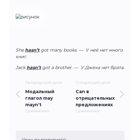
She
hasn’t
got many books. — У неё нет много
книг.
Jack
hasn’t
got a brother. — У Джека нет брата.
Предыдущий урок
Следующий урок
Модальный
Can в
глагол may
отрицательных
mayn’t
предложениях
Грамматика
Грамматика
Урок подготовил(а)