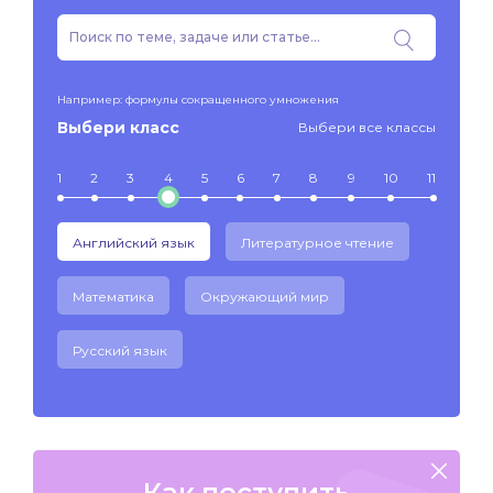
Например: формулы сокращенного умножения
Выбери класс
Выбери все классы
1
2
3
4
5
6
7
8
9
10
11
Английский язык
Литературное чтение
Математика
Окружающий мир
Русский язык
Как поступить