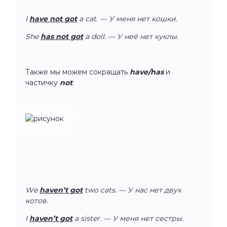
I
have not got
a cat. — У меня нет кошки.
She
has not got
a doll. — У неё нет куклы.
Также мы можем сокращать
have/has
и
частичку
not
:
We
haven’t got
two cats. — У нас нет двух
котов.
I
haven’t got
a sister. — У меня нет сестры.