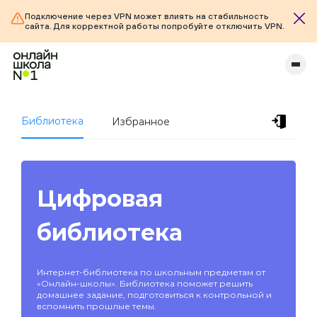
Подключение через VPN может влиять на стабильность
сайта. Для корректной работы попробуйте отключить VPN.
Библиотека
Избранное
Цифровая
библиотека
Интернет-библиотека по школьным предметам от
«Онлайн-школы». Библиотека поможет решить
домашнее задание, подготовиться к контрольной и
вспомнить прошлые темы.