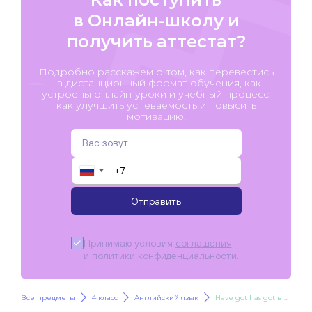
в Онлайн-школу и
получить аттестат?
Подробно расскажем о том, как перевестись
на дистанционный формат обучения, как
устроены онлайн-уроки и учебный процесс,
как улучшить успеваемость и повысить
мотивацию!
▼
Отправить
Принимаю условия
соглашения
и
политики конфиденциальности
.
Все предметы
4 класс
Английский язык
Have got has got в отрицательных предложениях.