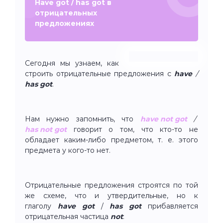
Have got / has got в
отрицательных
предложениях
Сегодня мы узнаем, как
строить отрицательные предложения с
have
/
has got
.
Нам нужно запомнить, что
have not got
/
has not got
говорит о том, что кто-то не
обладает каким-либо предметом, т. е. этого
предмета у кого-то нет.
Отрицательные предложения строятся по той
же схеме, что и утвердительные, но к
глаголу
have got
/
has got
прибавляется
отрицательная частица
not
: