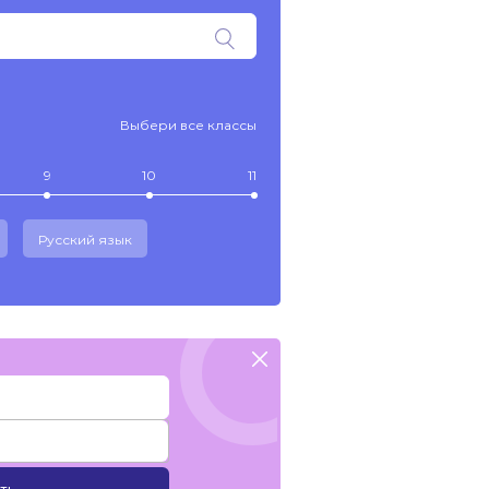
Выбери все классы
9
10
11
Русский язык