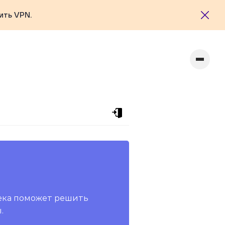
ить VPN.
ека поможет решить
.