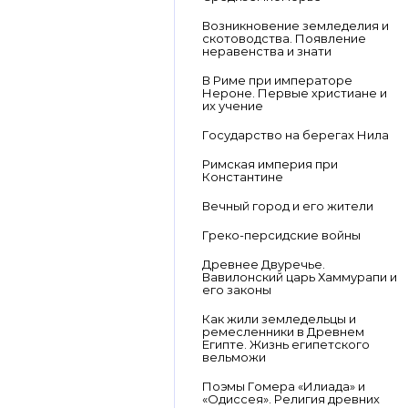
Возникновение земледелия и
скотоводства. Появление
неравенства и знати
В Риме при императоре
Нероне. Первые христиане и
их учение
Государство на берегах Нила
Римская империя при
Константине
Вечный город и его жители
Греко-персидские войны
Древнее Двуречье.
Вавилонский царь Хаммурапи и
его законы
Как жили земледельцы и
ремесленники в Древнем
Египте. Жизнь египетского
вельможи
Поэмы Гомера «Илиада» и
«Одиссея». Религия древних