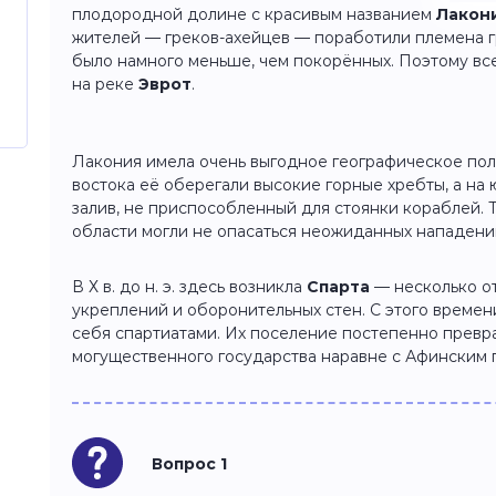
плодородной долине с красивым названием
Лакон
жителей — греков-ахейцев — поработили племена 
было намного меньше, чем покорённых. Поэтому все
на реке
Эврот
.
Лакония имела очень выгодное географическое поло
востока её оберегали высокие горные хребты, а на
залив, не приспособленный для стоянки кораблей. 
области могли не опасаться неожиданных нападений
В Х в. до н. э. здесь возникла
Спарта
— несколько о
укреплений и оборонительных стен. С этого времен
себя спартиатами. Их поселение постепенно превра
могущественного государства наравне с Афинским 
Вопрос 1