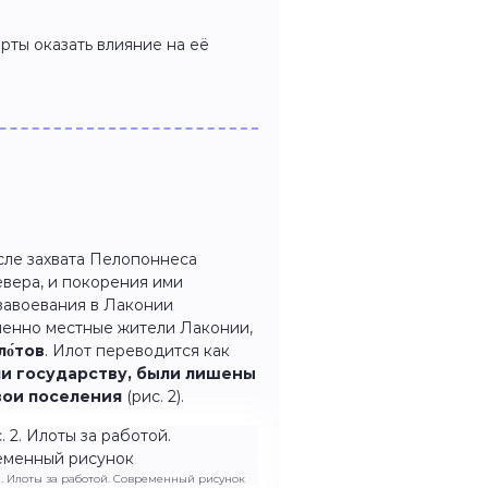
рты оказать влияние на её
осле захвата Пелопоннеса
вера, и покорения ими
 завоевания в Лаконии
епенно местные жители Лаконии,
ло́тов
. Илот переводится как
ли государству, были лишены
свои поселения
(рис. 2).
2. Илоты за работой. Современный рисунок