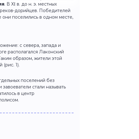
ия
. В ХІ в. до н. э. местных
греков-дорийцев. Победителей
 они поселились в одном месте,
жение: с севера, запада и
 юге располагался Лаконский
Таким образом, жители этой
 (рис. 1).
тдельных поселений без
и завоеватели стали называть
тилось в центр
полисом.