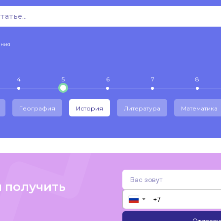
ения
4
5
6
7
8
География
История
Литература
Математика
и получить
▼