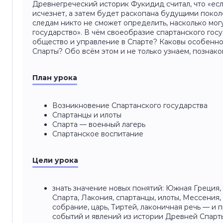
Древнегреческий историк Фукидид считал, что «ес
исчезнет, а затем будет раскопана будущими поко
следам никто не сможет определить, насколько мо
государство». В чём своеобразие спартанского гос
общество и управление в Спарте? Каковы особенно
Спарты? Обо всём этом и не только узнаем, познак
План урока
Возникновение Спартанского государства
Спартанцы и илоты
Спарта — военный лагерь
Спартанское воспитание
Цели урока
знать значение новых понятий: Южная Греция,
Спарта, Лакония, спартанцы, илоты, Мессения
собрание, царь, Тиртей, лаконичная речь — и 
событий и явлений из истории Древней Спарт