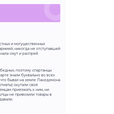
естных и могущественных
армией, никогда не отступавшей
нала смут и распрей.
 бедных, поэтому спартанцы
арте знали буквально во всех
, что бывал на земле Лакедемона
ртиаты) окутали своё
емцам приезжать к ним, ни
пцы не привозили товары в
давали.