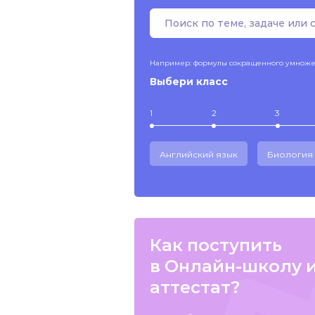
Например: формулы сокращенного умнож
Выбери класс
1
2
3
Английский язык
Биология
Как поступить
в Онлайн-школу 
аттестат?