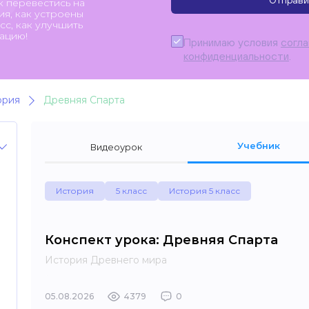
Отправи
к перевестись на
я, как устроены
с, как улучшить
ацию!
Принимаю условия
согл
конфиденциальности
.
ория
Древняя Спарта
Учебник
Видеоурок
История
5 класс
История 5 класс
Конспект урока: Древняя Спарта
История Древнего мира
05.08.2026
4379
0