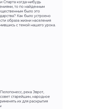
ли Спарта когда-нибудь
лениями, то по найденным
гущественным было это
ударства? Как было устроено
сти образа жизни населения
омившись с темой нашего урока.
 Пелопонесс, река Эврот,
, совет старейшин, народное
применять их для раскрытия
ы