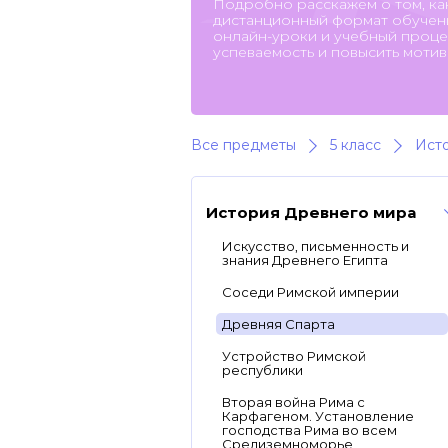
Подробно расскажем о том, ка
дистанционный формат обучени
онлайн-уроки и учебный процес
успеваемость и повысить мотив
Все предметы
5 класс
Ист
История Древнего мира
Искусство, письменность и
знания Древнего Египта
Соседи Римской империи
Древняя Спарта
Устройство Римской
республики
Вторая война Рима с
Карфагеном. Установление
господства Рима во всем
Средиземноморье