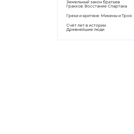
Земельный закон братьев
Гракхов. Восстание Спартака
Греки и критяне. Микены и Троя
Счёт лет в истории.
Древнейшие люди