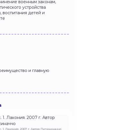
дчинение военным законам,
тического устройства
, воспитания детей и
рте
преимущество и главную
а
с. 1. Лакония. 2007 г. Автор Питикиначчо