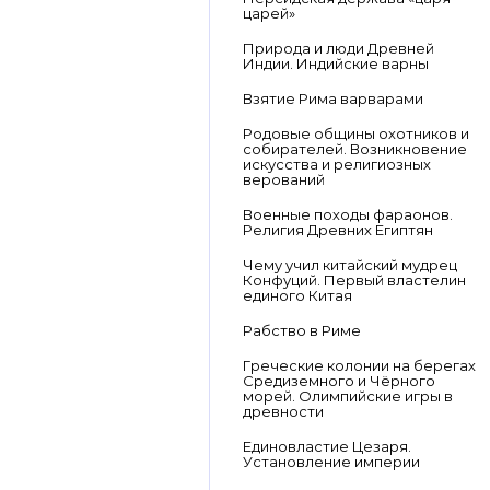
царей»
Природа и люди Древней
Индии. Индийские варны
Взятие Рима варварами
Родовые общины охотников и
собирателей. Возникновение
искусства и религиозных
верований
Военные походы фараонов.
Религия Древних Египтян
Чему учил китайский мудрец
Конфуций. Первый властелин
единого Китая
Рабство в Риме
Греческие колонии на берегах
Средиземного и Чёрного
морей. Олимпийские игры в
древности
Единовластие Цезаря.
Установление империи