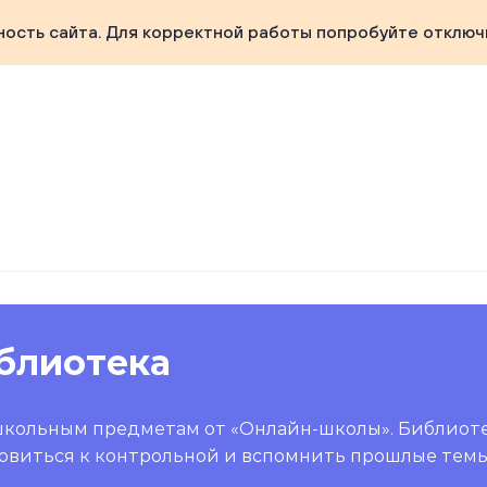
ность сайта. Для корректной работы попробуйте отключ
блиотека
школьным предметам от «Онлайн-школы». Библиот
овиться к контрольной и вспомнить прошлые темы