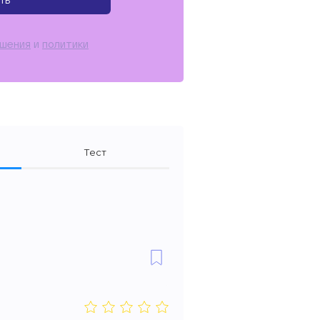
ть
ашения
и
политики
Тест