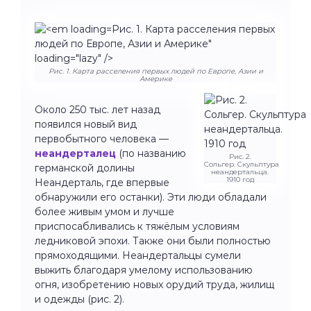
Рис. 1. Карта расселения первых
людей по Европе, Азии и Америке"
loading="lazy" />
Рис. 1. Карта расселения первых людей по Европе, Азии и
Америке
Около 250 тыс. лет назад
появился новый вид
первобытного человека —
неандерталец
(по названию
Рис. 2.
Сольгер. Скульптура
германской долины
неандертальца.
1910 год
Неандерталь, где впервые
обнаружили его останки). Эти люди обладали
более живым умом и лучше
приспосабливались к тяжёлым условиям
ледниковой эпохи. Также они были полностью
прямоходящими. Неандертальцы сумели
выжить благодаря умелому использованию
огня, изобретению новых орудий труда, жилищ
и одежды (рис. 2).