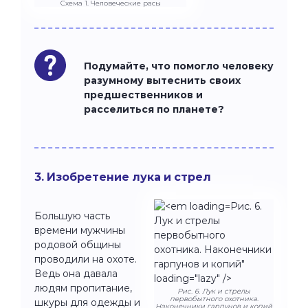
Схема 1. Человеческие расы
Подумайте, что помогло человеку
разумному вытеснить своих
предшественников и
расселиться по планете?
3. Изобретение лука и стрел
Рис. 6.
Большую часть
Лук и стрелы
времени мужчины
первобытного
родовой общины
охотника. Наконечники
проводили на охоте.
гарпунов и копий"
Ведь она давала
loading="lazy" />
людям пропитание,
Рис. 6. Лук и стрелы
первобытного охотника.
шкуры для одежды и
Наконечники гарпунов и копий