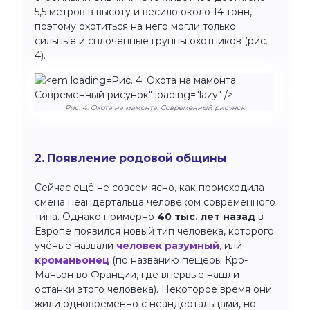
5,5 метров в высоту и весило около 14 тонн,
поэтому охотиться на него могли только
сильные и сплочённые группы охотников (рис.
4).
Рис. 4. Охота на мамонта.
Современный рисунок" loading="lazy" />
Рис. 4. Охота на мамонта. Современный рисунок
2. Появление родовой общины
Сейчас ещё не совсем ясно, как происходила
смена неандертальца человеком современного
типа. Однако примерно
40 тыс. лет назад
в
Европе появился новый тип человека, которого
учёные назвали
человек разумный
, или
кроманьонец
(по названию пещеры Кро-
Маньон во Франции, где впервые нашли
останки этого человека). Некоторое время они
жили одновременно с неандертальцами, но