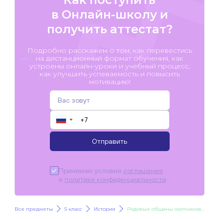
в Онлайн-школу и
получить аттестат?
Подробно расскажем о том, как перевестись
на дистанционный формат обучения, как
устроены онлайн-уроки и учебный процесс,
как улучшить успеваемость и повысить
мотивацию!
▼
Отправить
Принимаю условия
соглашения
и
политики конфиденциальности
.
Все предметы
5 класс
История
Родовые общины охотников и собирателей. Возникновение искусства и религиозных верований