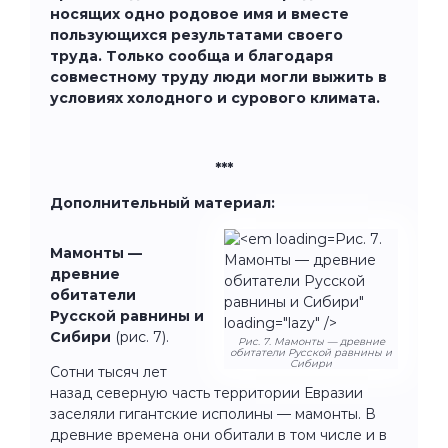
носящих одно родовое имя и вместе
пользующихся результатами своего
труда. Только сообща и благодаря
совместному труду люди могли выжить в
условиях холодного и сурового климата.
***
Дополнительный материал:
Рис. 7.
Мамонты —
Мамонты — древние
древние
обитатели Русской
обитатели
равнины и Сибири"
Русской равнины и
loading="lazy" />
Сибири
(рис. 7).
Рис. 7. Мамонты — древние
обитатели Русской равнины и
Сибири
Сотни тысяч лет
назад северную часть территории Евразии
заселяли гигантские исполины — мамонты. В
древние времена они обитали в том числе и в