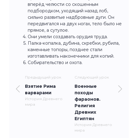
вперёд челюсти со скошенным
подбородком, уходящий назад лоб,
сильно развитые надбровные дуги. Он
передвигался на двух ногах, тело было не
прямое, а сутулое.
Они умели создавать орудия труда.
Палка-копалка, дубина, скребки, рубила,
каменные топоры, позднее стали
изготавливать наконечники для копий.
Собирательство и охота.
Предыдущий урок
Следующий урок
Взятие Рима
Военные
варварами
походы
История Древнего
фараонов.
мира
Религия
Древних
Египтян
История Древнего
мира