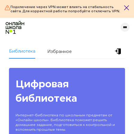
Подключение через VPN может влиять на стабильность
сайта. Для корректной работы попробуйте отключить VPN.
Библиотека
Избранное
Цифровая
библиотека
Интернет-библиотека по школьным предметам от
«Онлайн-школы». Библиотека поможет решить
домашнее задание, подготовиться к контрольной и
вспомнить прошлые темы.