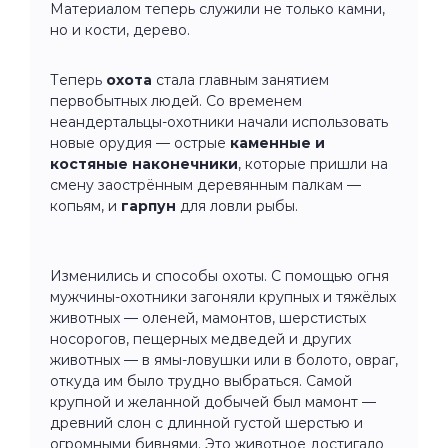
Материалом теперь служили не только камни,
но и кости, дерево.
Теперь
охота
стала главным занятием
первобытных людей. Со временем
неандертальцы-охотники начали использовать
новые орудия — острые
каменные и
костяные наконечники
, которые пришли на
смену заострённым деревянным палкам —
копьям, и
гарпун
для ловли рыбы.
Изменились и способы охоты. С помощью огня
мужчины-охотники загоняли крупных и тяжёлых
животных — оленей, мамонтов, шерстистых
носорогов, пещерных медведей и других
животных — в ямы-ловушки или в болото, овраг,
откуда им было трудно выбраться. Самой
крупной и желанной добычей был мамонт —
древний слон с длинной густой шерстью и
огромными бивнями. Это животное достигало