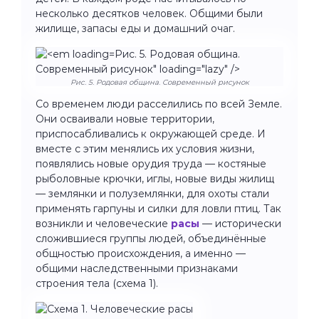
несколько десятков человек. Общими были
жилище, запасы еды и домашний очаг.
Рис. 5. Родовая община.
Современный рисунок" loading="lazy" />
Рис. 5. Родовая община. Современный рисунок
Со временем люди расселились по всей Земле.
Они осваивали новые территории,
приспосабливались к окружающей среде. И
вместе с этим менялись их условия жизни,
появлялись новые орудия труда — костяные
рыболовные крючки, иглы, новые виды жилищ
— землянки и полуземлянки, для охоты стали
применять гарпуны и силки для ловли птиц. Так
возникли и человеческие
расы
— исторически
сложившиеся группы людей, объединённые
общностью происхождения, а именно —
общими наследственными признаками
строения тела (схема 1).