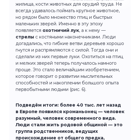
жилища, кости животных для орудий труда. Не
всегда удавалось поймать крупное животное,
но рядом было множество птиц и быстрых
маленьких зверей. Именно в эту эпоху
появляется
охотничий лук
, а к нему —
стрелы
с костяными наконечниками. Люди
догадались, что гибкие ветви деревьев хорошо
гнутся и распрямляются с силой. Тогда они и
сделали из них первые луки. Охотиться на птиц
и мелких зверей теперь получалось намного
проще. Это стало величайшим изобретением,
которое говорит о развитии мыслительных
способностей и накоплении большого опыта
первобытными людьми (рис. 6).
Подведём итоги: более 40 тыс. лет назад
в Европе появился кроманьонец — человек
разумный, человек современного вида.
Люди стали жить родовой общиной — это
группа родственников, ведущих
происхождение от общего предка,