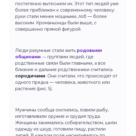
постепенно вытеснили их. Этот тип людей уже
более приближен к современному человеку:
руки стали менее мощными, лоб — более
высоким. Кроманьонцы были выше, с
совершенно прямой фигурой.
Люди разумные стали жить
родовыми
общинами
—
группами людей, где
родственные связи были главными, а все
близкие и дальние родственники считались
сородичами
.
Они считали, что происходят от
одного предка — человека, животного или
растения (рис. 5).
Мужчины сообща охотились, ловили рыбу,
изготавливали оружие и орудия труда.
Женщины занимались собирательством, шили
одежду из шкур, готовили пищу, растили
детей. В каждом роде насчитывалось по