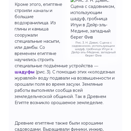
Кроме этого, египтяне
строили
каналы
и
большие
водохранилища. Из
глины и камыша
сооружали
специальные насыпи,
Рис. 3. Н. Дэвис. Сцена с
садовником, использующим
или дамбы. Со
шадуф, гробница Ипуи в
Дейр-эль-Медине, западный
временем египтяне
берег Фив
научились строить
специальные подъёмные устройства
—
шадуфы
(рис. 3). С помощью этих «колодезных
журавлей» воду подавали на возвышенности и
орошали поля во время засухи. Земляные
работы выполняли сообща всей
земледельческой общиной. Так в Древнем
Египте возникло орошаемое земледелие.
Древние египтяне также были хорошими
садоводами. Выращивали финики, инжир,