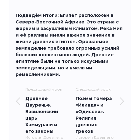
Подведём итоги: Египет расположен в
Северо-Восточной Африке. Это страна с
жарким и засушливым климатом. Река Нил
и её разливы имели важное значение в
жизни древних египтян. Орошаемое
земледелие требовало огромных усилий
больших коллективов людей. Древние
египтяне были не только искусными
земледельцами, но и умелыми
ремесленниками.
Предыдущий урок
Следующий урок
Древнее
Поэмы Гомера
Двуречье.
«Илиада» и
Вавилонский
«Одиссея».
царь
Религия
Хаммурапи и
древних
его законы
греков
История Древнего
История Древнего