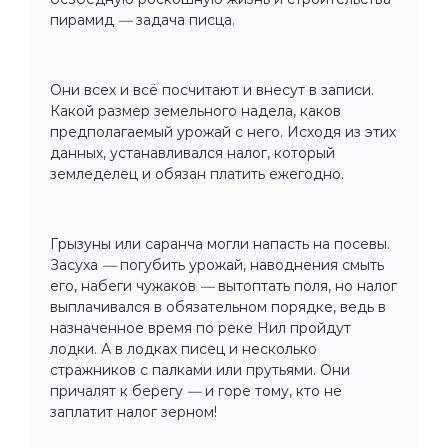
пирамид
—
задача писца.
Они всех и всё посчитают и внесут в записи.
Какой размер земельного надела, каков
предполагаемый урожай с него. Исходя из этих
данных, устанавливался налог, который
земледелец и обязан платить ежегодно.
Грызуны или саранча могли напасть на посевы.
Засуха
—
погубить урожай, наводнения смыть
его, набеги чужаков
—
вытоптать поля, но налог
выплачивался в обязательном порядке, ведь в
назначенное время по реке Нил пройдут
лодки. А в лодках писец и несколько
стражников с палками или прутьями. Они
причалят к берегу
—
и горе тому, кто не
заплатит налог зерном!