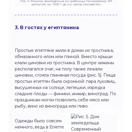
Рис. 4. Рисунок земледельца из гробницы Сеннеджема, XIX
династия, ок. 1200 г. до н.э., автор неизвестен
3. В гостях у египтянина
Простые египтяне жили в домах из тростника,
обмазанного илом или глиной. Вместо крыши
клали циновки из тростника. В центре хижины
располагался очаг, на полу также лежали
циновки, стояла глиняная посуда (рис. 5). Пища
простых египтян была скромной: пара луковиц,
высушенных на солнце, лепешки, изредка
сладкие плоды
—
финики, инжир, виноград. По
праздникам могли позволить себе мясо или
рыбу, вино из винограда или пиво.
Одежды было совсем
немного, ведь в Египте