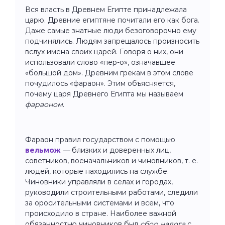
Вся власть в Древнем Египте принадлежала
царю. Древние египтяне почитали его как бога.
Даже самые знатные люди безоговорочно ему
подчинялись. Людям запрещалось произносить
вслух имена своих царей. Говоря о них, они
использовали слово «пер-о», означавшее
«большой дом». Древним грекам в этом слове
почудилось «фараон». Этим объясняется,
почему царя Древнего Египта мы называем
фараоном
.
Фараон правил государством с помощью
вельмож
—
близких и доверенных лиц,
советников, военачальников и чиновников, т. е.
людей, которые находились на службе.
Чиновники управляли в селах и городах,
руководили строительными работами, следили
за оросительными системами и всем, что
происходило в стране. Наиболее важной
обязанностью чиновников был
сбор налога
с