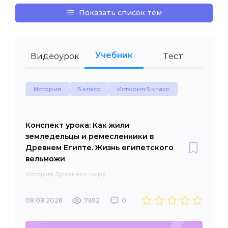
Показать список тем
Учебник
Видеоурок
Тест
История
5 класс
История 5 класс
Конспект урока: Как жили
земледельцы и ремесленники в
Древнем Египте. Жизнь египетского
вельможи
История Древнего мира
08.08.2026
7692
0