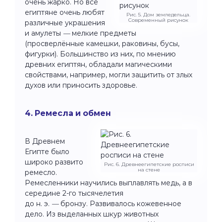
очень жарко. Но все
египтяне очень любят
Рис. 5. Дом земледельца.
Современный рисунок
различные украшения
и амулеты
—
мелкие предметы
(просверлённые камешки, раковины, бусы,
фигурки). Большинство из них, по мнению
древних египтян, обладали магическими
свойствами, например, могли защитить от злых
духов или приносить здоровье.
4. Ремесла и обмен
В Древнем
Египте было
широко развито
Рис. 6. Древнеегипетские росписи
на стене
ремесло.
Ремесленники научились выплавлять медь, а в
середине 2-го тысячелетия
до н. э.
—
бронзу. Развивалось кожевенное
дело. Из выделанных шкур животных