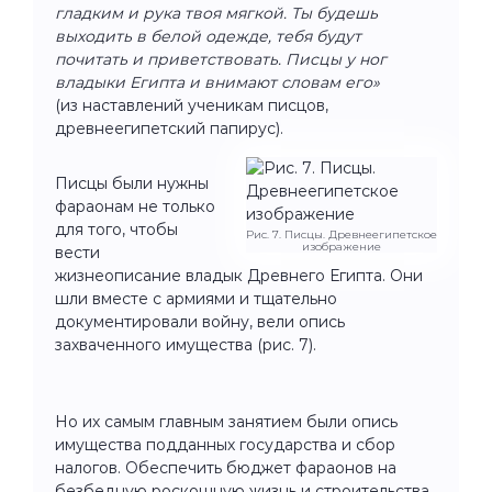
гладким и рука твоя мягкой. Ты будешь
выходить в белой одежде, тебя будут
почитать и приветствовать. Писцы у ног
владыки Египта и внимают словам его»
(из наставлений ученикам писцов,
древнеегипетский папирус).
Писцы были нужны
фараонам не только
для того, чтобы
Рис. 7. Писцы. Древнеегипетское
изображение
вести
жизнеописание владык Древнего Египта. Они
шли вместе с армиями и тщательно
документировали войну, вели опись
захваченного имущества (рис. 7).
Но их самым главным занятием были опись
имущества подданных государства и сбор
налогов. Обеспечить бюджет фараонов на
безбедную роскошную жизнь и строительства