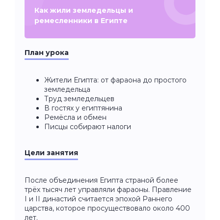
Как жили земледельцы и
ремесленники в Египте
План урока
Жители Египта: от фараона до простого
земледельца
Труд земледельцев
В гостях у египтянина
Ремёсла и обмен
Писцы собирают налоги
Цели занятия
После объединения Египта страной более
трёх тысяч лет управляли фараоны. Правление
I и II династий считается эпохой Раннего
царства, которое просуществовало около 400
лет.