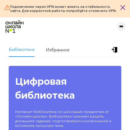
Подключение через VPN может влиять на стабильность
сайта. Для корректной работы попробуйте отключить VPN.
Библиотека
Избранное
Цифровая
библиотека
Интернет-библиотека по школьным предметам от
«Онлайн-школы». Библиотека поможет решить
домашнее задание, подготовиться к контрольной и
вспомнить прошлые темы.