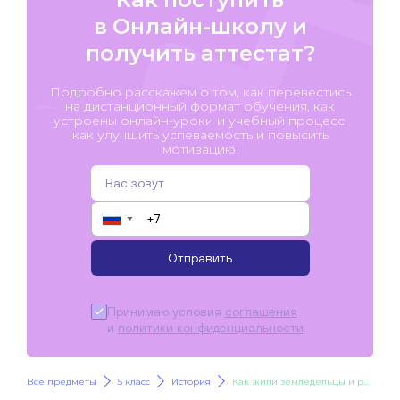
в Онлайн-школу и
получить аттестат?
Подробно расскажем о том, как перевестись
на дистанционный формат обучения, как
устроены онлайн-уроки и учебный процесс,
как улучшить успеваемость и повысить
мотивацию!
▼
Отправить
Принимаю условия
соглашения
и
политики конфиденциальности
.
Все предметы
5 класс
История
Как жили земледельцы и ремесленники в Древнем Египте. Жизнь египетского вельможи