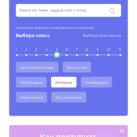
Например: формулы сокращенного умножения
Выбери класс
Выбери все классы
1
2
3
4
5
6
7
8
9
10
11
Английский язык
Биология
География
История
Литература
Математика
Русский язык
Как поступить