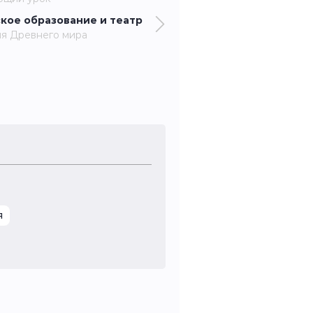
кое образование и театр
я Древнего мира
я