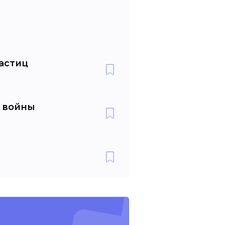
астиц
 войны