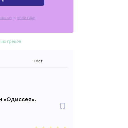
ть
ашения
и
политики
них греков
Тест
и «Одиссея».