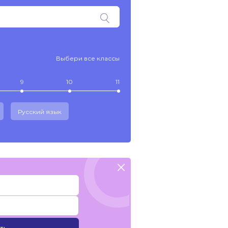
Выбери все классы
9
10
11
Русский язык