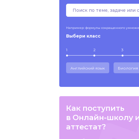
Например: формулы сокращенного умнож
Выбери класс
1
2
3
Английский язык
Биология
Как поступить
в Онлайн-школу 
аттестат?