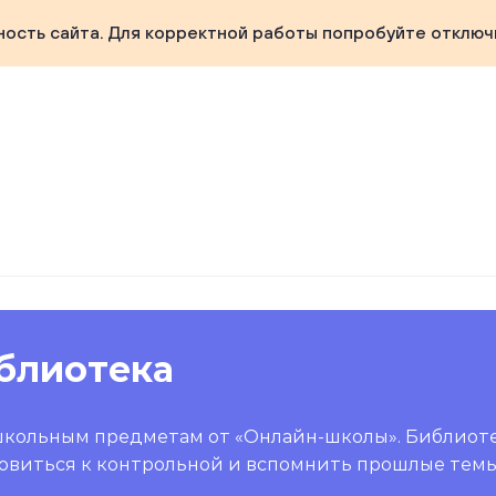
ность сайта. Для корректной работы попробуйте отключ
блиотека
школьным предметам от «Онлайн-школы». Библиот
овиться к контрольной и вспомнить прошлые темы