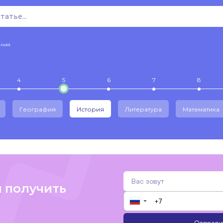
ения
4
5
6
7
8
География
История
Литература
Математика
и получить
▼