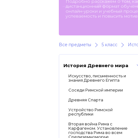
Подробно расскажем о том, ка
дистанционный формат обучени
онлайн-уроки и учебный процес
успеваемость и повысить мотив
Все предметы
5 класс
Ист
История Древнего мира
Искусство, письменность и
знания Древнего Египта
Соседи Римской империи
Древняя Спарта
Устройство Римской
республики
Вторая война Рима с
Карфагеном. Установление
господства Рима во всем
Средиземноморье