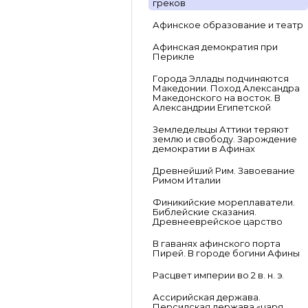
греков
Афинское образование и театр
Афинская демократия при
Перикле
Города Эллады подчиняются
Македонии. Поход Александра
Македонского на восток. В
Александрии Египетской
Земледельцы Аттики теряют
землю и свободу. Зарождение
демократии в Афинах
Древнейший Рим. Завоевание
Римом Италии
Финикийские мореплаватели.
Библейские сказания.
Древнееврейское царство
В гаванях афинского порта
Пирей. В городе богини Афины
Расцвет империи во 2 в. н. э.
Ассирийская держава.
Персидская держава «царя