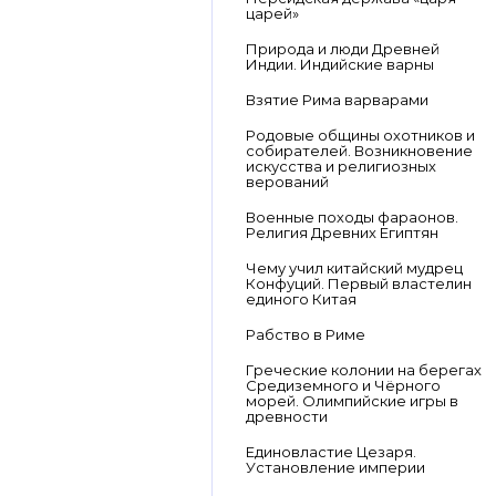
царей»
Природа и люди Древней
Индии. Индийские варны
Взятие Рима варварами
Родовые общины охотников и
собирателей. Возникновение
искусства и религиозных
верований
Военные походы фараонов.
Религия Древних Египтян
Чему учил китайский мудрец
Конфуций. Первый властелин
единого Китая
Рабство в Риме
Греческие колонии на берегах
Средиземного и Чёрного
морей. Олимпийские игры в
древности
Единовластие Цезаря.
Установление империи