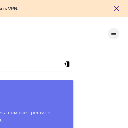
ить VPN.
ека поможет решить
.