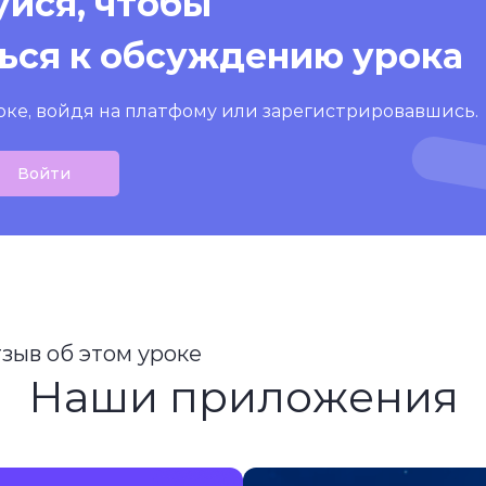
йся, чтобы
ься к обсуждению урока
оке, войдя на платфому или зарегистрировавшись.
Войти
тзыв об этом уроке
Наши приложения