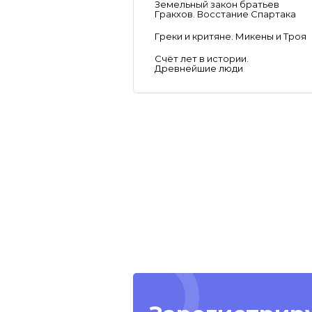
Земельный закон братьев
Гракхов. Восстание Спартака
Греки и критяне. Микены и Троя
Счёт лет в истории.
Древнейшие люди