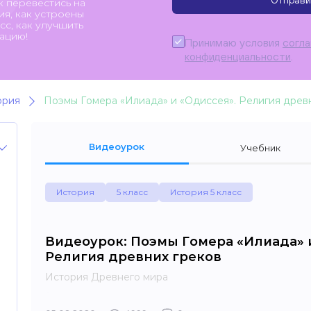
Отправи
к перевестись на
я, как устроены
с, как улучшить
ацию!
Принимаю условия
согл
конфиденциальности
.
ория
Поэмы Гомера «Илиада» и «Одиссея». Религия древ
Видеоурок
Учебник
История
5 класс
История 5 класс
Видеоурок: Поэмы Гомера «Илиада» 
Религия древних греков
История Древнего мира