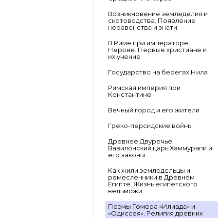
Возникновение земледелия и
скотоводства. Появление
неравенства и знати
В Риме при императоре
Нероне. Первые христиане и
их учение
Государство на берегах Нила
Римская империя при
Константине
Вечный город и его жители
Греко-персидские войны
Древнее Двуречье.
Вавилонский царь Хаммурапи и
его законы
Как жили земледельцы и
ремесленники в Древнем
Египте. Жизнь египетского
вельможи
Поэмы Гомера «Илиада» и
«Одиссея». Религия древних