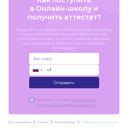
в Онлайн-школу и
получить аттестат?
Подробно расскажем о том, как перевестись
на дистанционный формат обучения, как
устроены онлайн-уроки и учебный процесс,
как улучшить успеваемость и повысить
мотивацию!
▼
Отправить
Принимаю условия
соглашения
и
политики конфиденциальности
.
Все предметы
5 класс
Русский язык
Правописание глаголов. НЕ с глаголами. Правописание -ТСЯ, -ТЬСЯ