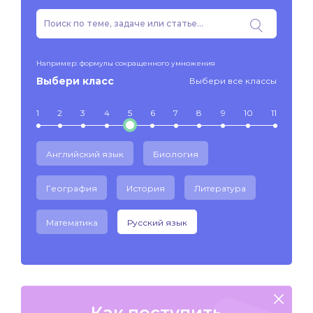
Например: формулы сокращенного умножения
Выбери класс
Выбери все классы
1
2
3
4
5
6
7
8
9
10
11
Английский язык
Биология
География
История
Литература
Математика
Русский язык
Как поступить