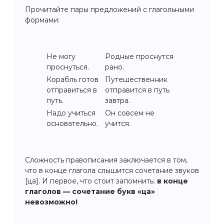
Прочитайте пары предложений с глагольными
формами:
Не могу
Родные проснутся
проснуться.
рано.
Корабль готов
Путешественник
отправиться в
отправится в путь
путь.
завтра.
Надо учиться
Он совсем не
основательно.
учится.
Сложность правописания заключается в том,
что в конце глагола слышится сочетание звуков
[ца]. И первое, что стоит запомнить:
в конце
глаголов — сочетание букв «ца»
невозможно!