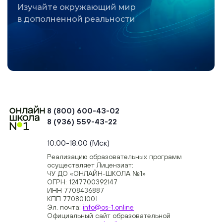
Изучайте окружающий мир
в дополненной реальности
8 (800) 600-43-02
8 (936) 559-43-22
+74954451700, +74950040190
10:00-18:00 (Мск)
Реализацию образовательных программ
осуществляет Лицензиат:
ЧУ ДО «ОНЛАЙН-ШКОЛА №1»
ОГРН: 1247700392147
ИНН 7708436887
КПП 770801001
Эл. почта:
info@os-1.online
Официальный сайт образовательной