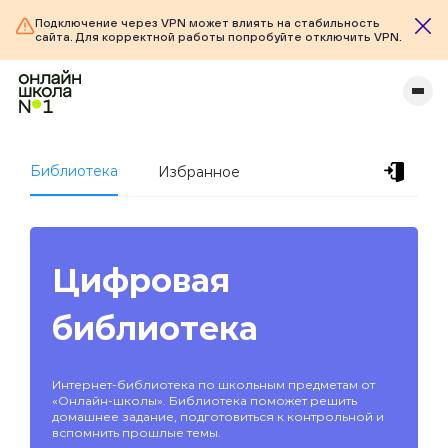
Подключение через VPN может влиять на стабильность
сайта. Для корректной работы попробуйте отключить VPN.
Библиотека
Избранное
Цифровая
библиотека
Интернет-библиотека по школьным предметам от
«Онлайн-школы». Библиотека поможет решить
домашнее задание, подготовиться к контрольной и
вспомнить прошлые темы.