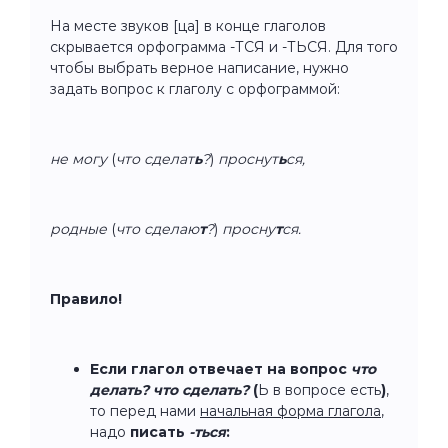
На месте звуков [ца] в конце глаголов
скрывается орфограмма -ТСЯ и -ТЬСЯ. Для того
чтобы выбрать верное написание, нужно
задать вопрос к глаголу с орфограммой:
не могу
(
что сделат
ь
?
)
проснут
ь
ся,
родные
(
что сделаю
т
?
)
просну
т
ся.
Правило!
Если глагол отвечает на вопрос
что
делать? что сделать?
(
Ь в вопросе есть
)
,
то перед нами
начальная форма глагола
,
надо
писать
-ться
: