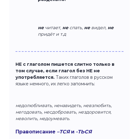
не
читает,
не
спать,
не
видел,
не
придёт и т.д
НЕ с глаголом пишется слитно только в
том случае, если глагол без НЕ не
употребляется.
Таких глаголов в русском
языке немного, их легко запомнить:
недолюбливать, ненавидеть, невзлюбить,
негодовать, несдобровать, нездоровится,
неволить, недоумевать
.
Правописание
–ТСЯ
и
-ТЬСЯ