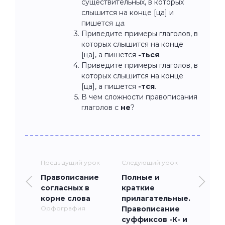
существительных, в которых
слышится на конце [ца] и
пишется
ца
.
Приведите примеры глаголов, в
которых слышится на конце
[ца], а пишется
-ться
.
Приведите примеры глаголов, в
которых слышится на конце
[ца], а пишется
-тся
.
В чем сложности правописания
глаголов с
не
?
Предыдущий урок
Следующий урок
Правописание
Полные и
согласных в
краткие
корне слова
прилагательные.
Орфография
Правописание
суффиксов -К- и