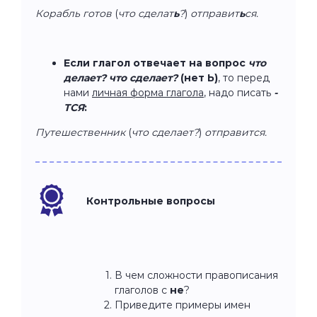
Корабль готов
(
что сделат
ь
?
)
отправит
ь
ся.
Если глагол отвечает на вопрос
что
делает? что сделает?
(нет Ь)
, то перед
нами
личная форма глагола
, надо писать
-
ТСЯ
:
Путешественник
(
что сделает?
)
отправится.
Контрольные вопросы
В чем сложности правописания
глаголов с
не
?
Приведите примеры имен