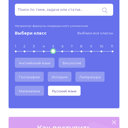
Например: формулы сокращенного умножения
Выбери класс
Выбери все классы
1
2
3
4
5
6
7
8
9
10
11
Английский язык
Биология
География
История
Литература
Математика
Русский язык
Как поступить