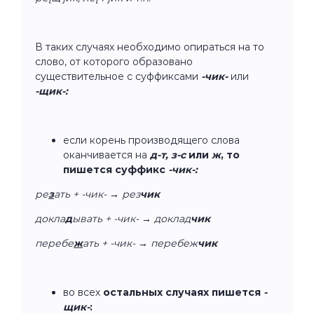
В таких случаях необходимо опираться на то
слово, от которого образовано
существительное с суффиксами
-чик-
или
-щик-:
если корень производящего слова
оканчивается на
д-т, з-с
или
ж
, то
пишется суффикс
-чик-:
ре
з
ать + -чик- → рез
чик
докла
д
ывать + -чик- → доклад
чик
перебе
ж
ать + -чик- → перебеж
чик
во всех
остальных случаях пишется
-
щик-
: