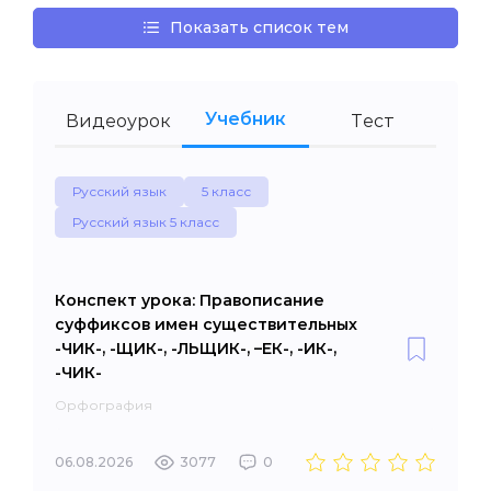
Показать список тем
Учебник
Видеоурок
Тест
Русский язык
5 класс
Русский язык 5 класс
Конспект урока: Правописание
суффиксов имен существительных
-ЧИК-, -ЩИК-, -ЛЬЩИК-, –ЕК-, -ИК-,
-ЧИК-
Орфография
06.08.2026
3077
0