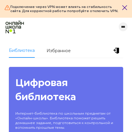
Подключение через VPN может влиять на стабильность
сайта. Для корректной работы попробуйте отключить VPN.
Библиотека
Избранное
Цифровая
библиотека
Интернет-библиотека по школьным предметам от
«Онлайн-школы». Библиотека поможет решить
домашнее задание, подготовиться к контрольной и
вспомнить прошлые темы.