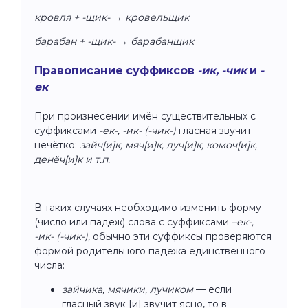
кровля + -щик- → кровельщик
барабан + -щик- → барабанщик
Правописание суффиксов
-ик, -чик
и
-
ек
При произнесении имён существительных с
суффиксами
-ек-, -ик- (-чик-)
гласная звучит
нечётко:
зайч[и]к, мяч[и]к, луч[и]к, комоч[и]к,
денёч[и]к и т.п.
В таких случаях необходимо изменить форму
(число или падеж) слова с суффиксами
–ек-,
-ик- (-чик-),
обычно эти суффиксы проверяются
формой родительного падежа единственного
числа:
зайч
и
ка, мяч
и
ки, луч
и
ком
— если
гласный звук [и] звучит ясно, то в