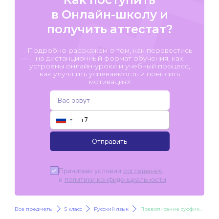
в Онлайн-школу и
получить аттестат?
Подробно расскажем о том, как перевестись
на дистанционный формат обучения, как
устроены онлайн-уроки и учебный процесс,
как улучшить успеваемость и повысить
мотивацию!
▼
Отправить
Принимаю условия
соглашения
и
политики конфиденциальности
.
Все предметы
5 класс
Русский язык
Правописание суффиксов имен существительных -ЧИК-, -ЩИК-, -ЛЬЩИК-, –ЕК-, -ИК-, -ЧИК-