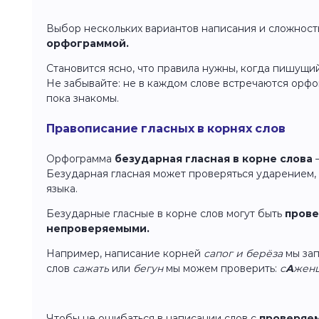
Выбор нескольких вариантов написания и сложност
орфограммой.
Становится ясно, что правила нужны, когда пишущи
Не забывайте: не в каждом слове встречаются орфо
пока знакомы.
Правописание гласных в корнях слов
Орфограмма
безударная гласная в корне слова
—
Безударная гласная может проверяться ударением, н
языка.
Безударные гласные в корне слов могут быть
пров
непроверяемыми.
Например, написание корней
сапог и берёза
мы зап
слов
сажать
или
бегун
мы можем проверить:
с
А
женц
Чтобы не ошибаться в написании слов с
проверяем