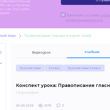
Отправи
к перевестись на
я, как устроены
с, как улучшить
ацию!
Принимаю условия
согл
конфиденциальности
.
кий язык
Правописание гласных в корне слова
Учебник
Видеоурок
Русский язык
5 класс
Русский язык 5 класс
Конспект урока: Правописание гласн
Орфография
05.08.2026
2576
0