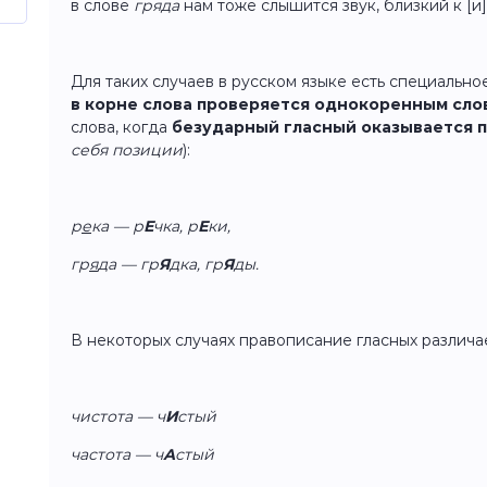
в слове
гряда
нам тоже слышится звук, близкий к [и]
Для таких случаев в русском языке есть специально
в корне слова проверяется однокоренным сло
слова, когда
безударный гласный оказывается 
себя позиции
):
р
е
ка — р
Е
чка, р
Е
ки,
гр
я
да — гр
Я
дка, гр
Я
ды.
В некоторых случаях правописание гласных различа
чистота — ч
И
стый
частота — ч
А
стый