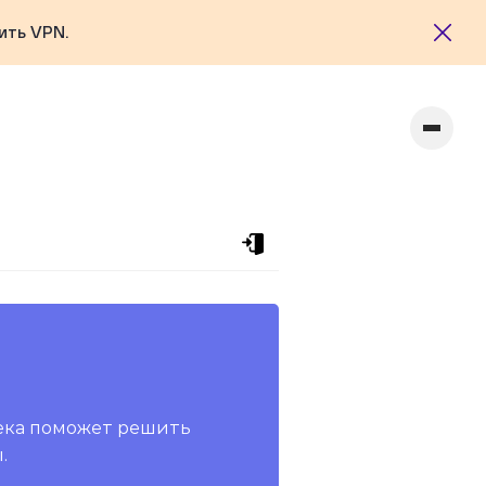
ить VPN.
ека поможет решить
.