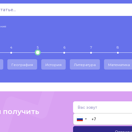
ения
4
5
6
7
8
География
История
Литература
Математика
и получить
▼