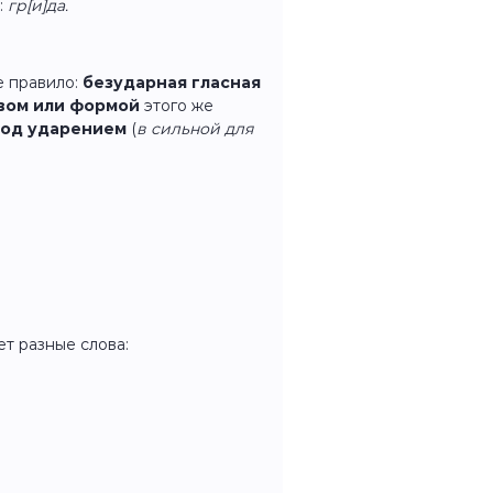
:
гр[и]да.
е правило:
безударная гласная
вом или формой
этого же
под ударением
(
в сильной для
ет разные слова: