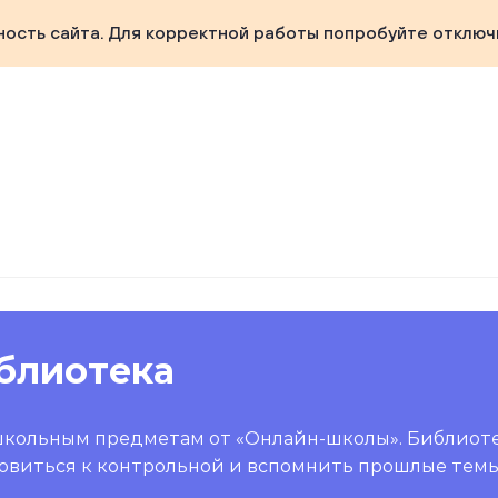
ность сайта. Для корректной работы попробуйте отключ
блиотека
школьным предметам от «Онлайн-школы». Библиот
овиться к контрольной и вспомнить прошлые темы