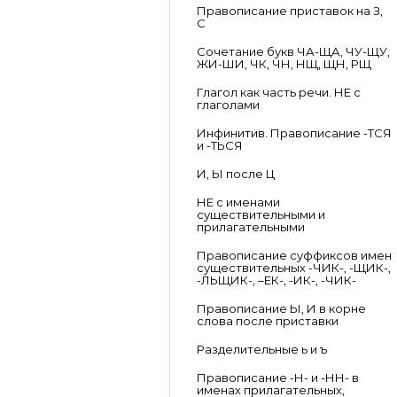
Правописание приставок на З,
С
Сочетание букв ЧА-ЩА, ЧУ-ЩУ,
ЖИ-ШИ, ЧК, ЧН, НЩ, ЩН, РЩ
Глагол как часть речи. НЕ с
глаголами
Инфинитив. Правописание -ТСЯ
и -ТЬСЯ
И, Ы после Ц
НЕ с именами
существительными и
прилагательными
Правописание суффиксов имен
существительных -ЧИК-, -ЩИК-,
-ЛЬЩИК-, –ЕК-, -ИК-, -ЧИК-
Правописание Ы, И в корне
слова после приставки
Разделительные ь и ъ
Правописание -Н- и -НН- в
именах прилагательных,