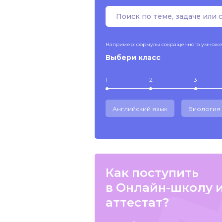
Например: формулы сокращенного умнож
Выбери класс
1
2
3
Английский язык
Биология
Как поступить
в Онлайн-школу 
аттестат?