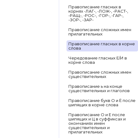
Правописание гласных в
корнях -ЛАГ-, -ЛОЖ-, -РАСТ-,
-РАЩ-, -РОС-, -ГОР-, -ГАР-,
-ЗОР-, -ЗАР-
Правописание сложных имен
прилагательных
Правописание гласных в корне
слова
Чередование гласных Е/И в
корне слова
Правописание сложных имен
существительных
Правописание ь на конце
существительных и глаголов
Правописание букв О и Ё после
шипящих в корне слова
Правописание О и Е после
шипящих и Ц в суффиксах и
окончаниях имен
существительных и
прилагательных