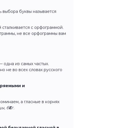
ь выбора буквы называется
й сталкивается с орфограммой.
граммы, не все орфограммы вам
 одна из самых частых.
о не во всех словах русского
еряемыми и
оминаем, а гласные в корнях
ы, б
Е
г.
ой безударной гласной в