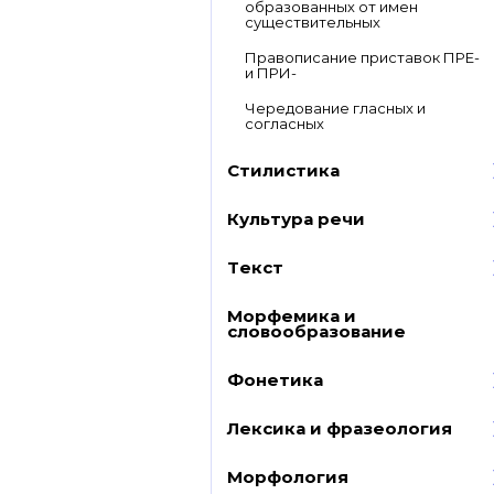
образованных от имен
существительных
Правописание приставок ПРЕ-
и ПРИ-
Чередование гласных и
согласных
Стилистика
Культура речи
Текст
Морфемика и
словообразование
Фонетика
Лексика и фразеология
Морфология