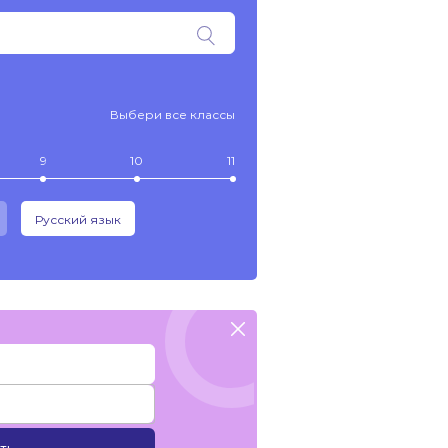
Выбери все классы
9
10
11
Русский язык