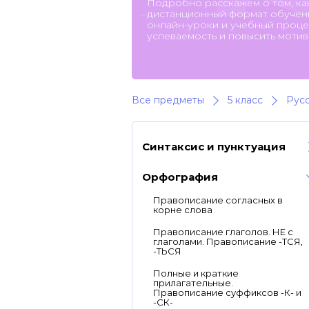
Подробно расскажем о том, ка
дистанционный формат обучени
онлайн-уроки и учебный процес
успеваемость и повысить мотив
Все предметы
5 класс
Русс
Синтаксис и пунктуация
Орфография
Правописание согласных в
корне слова
Правописание глаголов. НЕ с
глаголами. Правописание -ТСЯ,
-ТЬСЯ
Полные и краткие
прилагательные.
Правописание суффиксов -К- и
-СК-