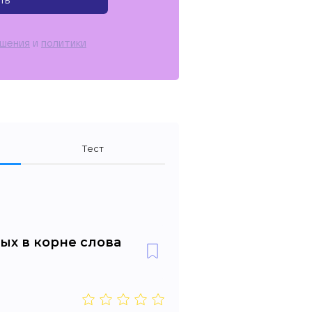
ть
ашения
и
политики
Тест
ых в корне слова