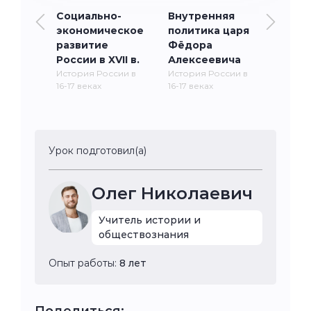
Социально-
Внутренняя
экономическое
политика царя
развитие
Фёдора
России в XVII в.
Алексеевича
История России в
История России в
16-17 веках
16-17 веках
Урок подготовил(а)
Олег Николаевич
Учитель истории и
обществознания
Опыт работы:
8 лет
Поделиться: