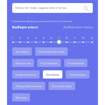
Например: формулы сокращенного умножения
Выбери класс
Выбери все классы
1
2
3
4
5
6
7
8
9
10
11
Алгебра
Английский язык
Биология
География
Геометрия
Информатика
История
Литература
Обществознание
Русский язык
Физика