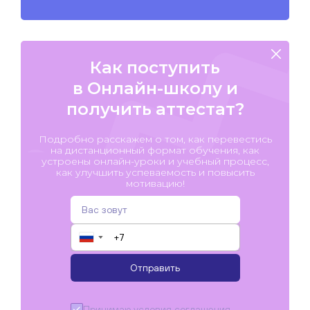
Как поступить
в Онлайн-школу и
получить аттестат?
Подробно расскажем о том, как перевестись
на дистанционный формат обучения, как
устроены онлайн-уроки и учебный процесс,
как улучшить успеваемость и повысить
мотивацию!
▼
Отправить
Принимаю условия
соглашения