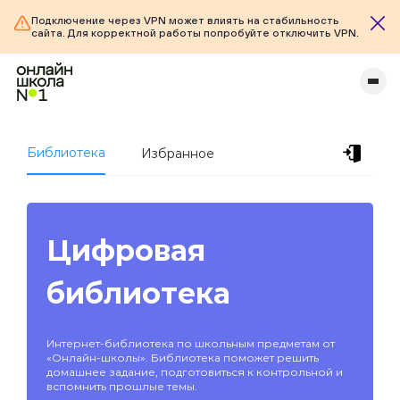
Подключение через VPN может влиять на стабильность
сайта. Для корректной работы попробуйте отключить VPN.
Библиотека
Избранное
Цифровая
библиотека
Интернет-библиотека по школьным предметам от
«Онлайн-школы». Библиотека поможет решить
домашнее задание, подготовиться к контрольной и
вспомнить прошлые темы.