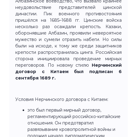
Албазинское воеводство, что вызвало крайнее
неудовольствие представителей цинской
династии. Пик военного противостояния
пришёлся на 1685–1688 гг. Цинские войска
несколько раз осаждали крепость. Казаки,
оборонявшие Албазин, проявили невероятное
мужество и сумели отразить набеги. Но силы
были на исходе, к тому же среди защитников
крепости распространилась цинга. Российская
сторона инициировала проведение мирных
переговоров. По новому стилю
Нерчинский
договор с Китаем был подписан 6
сентября 1689 г.
Условия Нерчинского договора с Китаем:
это был первый мирный договор,
регламентирующий российско-китайские
отношения. Он предотвратил
развязывание кровопролитной войны и
положил начало дипломатическим