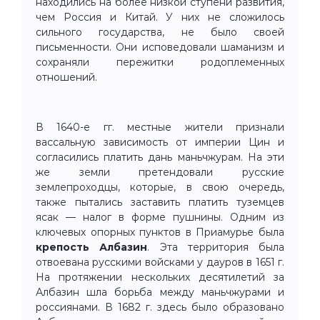
находились на более низкой ступени развития,
чем Россия и Китай. У них не сложилось
сильного государства, не было своей
письменности. Они исповедовали шаманизм и
сохраняли пережитки родоплеменных
отношений.
В 1640-е гг. местные жители признали
вассальную зависимость от империи Цин и
согласились платить дань маньчжурам. На эти
же земли претендовали русские
землепроходцы, которые, в свою очередь,
также пытались заставить платить туземцев
ясак — налог в форме пушнины. Одним из
ключевых опорных пунктов в Приамурье была
крепость Албазин
. Эта территория была
отвоевана русскими войсками у дауров в 1651 г.
На протяжении нескольких десятилетий за
Албазин шла борьба между маньчжурами и
россиянами. В 1682 г. здесь было образовано