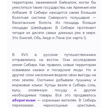
территории, занимаемой Байкалом, могли бы
уместиться такие государства, как Армения или
Албания. В Сибири находится самая большая
болотная система Северного полушария —
Васюганские болота. Их площадь больше
площади Швейцарии. В Сибири протекают
четыре из десяти самых длинных рек в мире.
Это Енисей, Обь, Амур и Лена (см. карта 1).
В XVII в. русские путешественники
отправлялись на восток. Они исследовали
земли Сибири. Как правило, новые территории
осваивали казаки и посадские люди. Но и
другие слои населения видели свои выгоды на
этих землях. Охотники добывали пушнину и
моржовые клыки. Купцы везли в Сибирь соль,
муку, оловянную посуду и другие
необходимые товары. Всё это продавалось
аборигенам
— коренным жителям. В Сибирь
переезжали черносошные крестьяне,