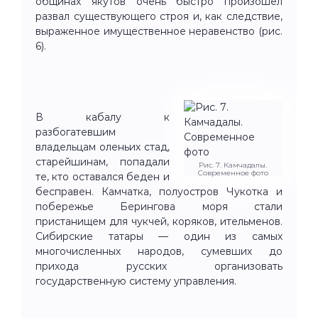
общинах якутов очень быстро произошёл
развал существующего строя и, как следствие,
выраженное имущественное неравенство (рис.
6).
В кабалу к
разбогатевшим
владельцам оленьих стад,
старейшинам, попадали
Рис. 7. Камчадалы.
Современное фото
те, кто оставался беден и
бесправен. Камчатка, полуостров Чукотка и
побережье Берингова моря стали
пристанищем для чукчей, коряков, ительменов.
Сибирские татары — один из самых
многочисленных народов, сумевших до
прихода русских организовать
государственную систему управления.