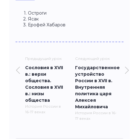
Остроги
Ясак
Ерофей Хабаров
Предыдущий урок
Следующий урок
Сословия в XVII
Государственное
в.: верхи
устройство
общества.
России в XVII в.
Сословия в XVII
Внутренняя
в.: низы
политика царя
общества
Алексея
История России в
Михайловича
16-17 веках
История России в 16-
17 веках