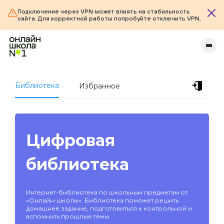
Подключение через VPN может влиять на стабильность
сайта. Для корректной работы попробуйте отключить VPN.
Библиотека
Избранное
Цифровая
библиотека
Интернет-библиотека по школьным предметам от
«Онлайн-школы». Библиотека поможет решить
домашнее задание, подготовиться к контрольной и
вспомнить прошлые темы.