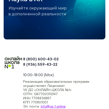
Изучайте окружающий мир
в дополненной реальности
8 (800) 600-43-02
8 (936) 559-43-22
+74954451700, +74950040190
10:00-18:00 (Мск)
Реализацию образовательных программ
осуществляет Лицензиат:
ЧУ ДО «ОНЛАЙН-ШКОЛА №1»
ОГРН: 1247700392147
ИНН 7708436887
КПП 770801001
Эл. почта:
info@os-1.online