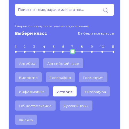
Например: формулы сокращенного умножения
Выбери класс
Выбери все классы
1
2
3
4
5
6
7
8
9
10
11
Алгебра
Английский язык
Биология
География
Геометрия
Информатика
История
Литература
Обществознание
Русский язык
Физика