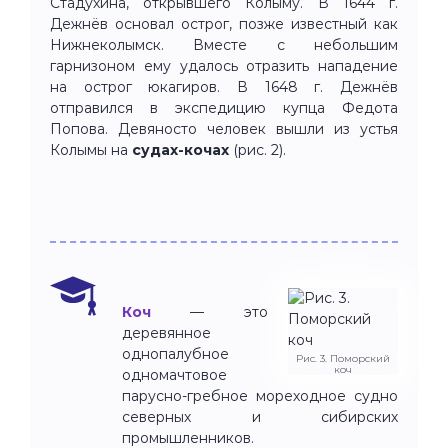
Стадухина, открывшего Колыму. В 1644 г.
Дежнёв основал острог, позже известный как
Нижнеколымск. Вместе с небольшим
гарнизоном ему удалось отразить нападение
на острог юкагиров. В 1648 г. Дежнёв
отправился в экспедицию купца Федота
Попова. Девяносто человек вышли из устья
Колымы на
судах-кочах
(рис. 2).
Коч
— это
деревянное
однопалубное
Рис. 3. Поморский
коч
одномачтовое
парусно-гребное мореходное судно
северных и сибирских
промышленников.