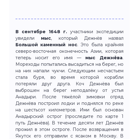
В сентябре 1648 г.
участники экспедиции
увидели
мыс
, который Дежнёв назвал
Большой каменный нос
. Это была крайняя
северо-восточная оконечность Азии, которая
теперь носит его имя —
мыс Дежнёва
.
Мореходы попытались высадиться на берег, но
на них напали чукчи. Следующим несчастьем
стала буря, во время которой корабли
потеряли друг друга. Коч Дежнёва был
выброшен на берег неподалёку от устья
Анадыри. После тяжёлой зимовки отряд
Дежнёва построил лодки и поднялся по реке
на шестьсот километров. Ими был основан
Анадырский острог (проследите по карте 1
путь Дежнёва). В течение десяти лет Дежнёв
прожил в этом остроге. После возвращения в
Якутск его отправили с ясаком в Москву. В