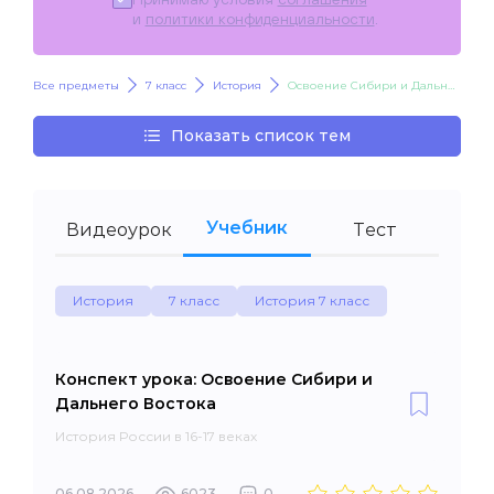
и
политики конфиденциальности
.
Все предметы
7 класс
История
Освоение Сибири и Дальнего Востока
Показать список тем
Учебник
Видеоурок
Тест
История
7 класс
История 7 класс
Конспект урока: Освоение Сибири и
Дальнего Востока
История России в 16-17 веках
06.08.2026
6023
0