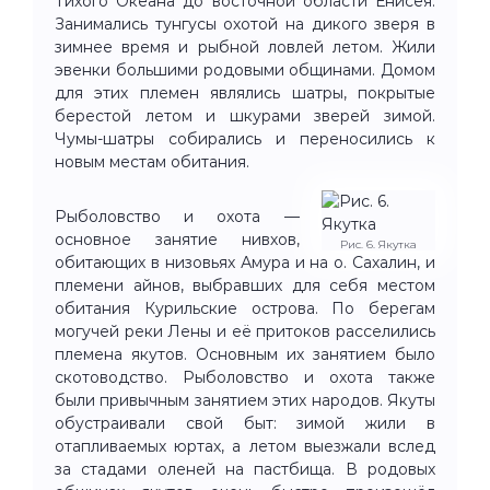
Тихого Океана до восточной области Енисея.
Занимались тунгусы охотой на дикого зверя в
зимнее время и рыбной ловлей летом. Жили
эвенки большими родовыми общинами. Домом
для этих племен являлись шатры, покрытые
берестой летом и шкурами зверей зимой.
Чумы-шатры собирались и переносились к
новым местам обитания.
Рыболовство и охота —
основное занятие нивхов,
Рис. 6. Якутка
обитающих в низовьях Амура и на о. Сахалин, и
племени айнов, выбравших для себя местом
обитания Курильские острова. По берегам
могучей реки Лены и её притоков расселились
племена якутов. Основным их занятием было
скотоводство. Рыболовство и охота также
были привычным занятием этих народов. Якуты
обустраивали свой быт: зимой жили в
отапливаемых юртах, а летом выезжали вслед
за стадами оленей на пастбища. В родовых