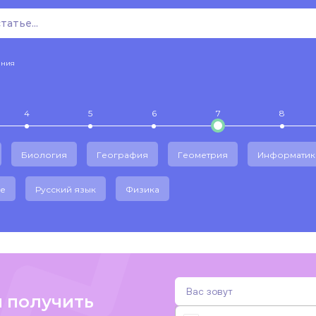
ения
4
5
6
7
8
Биология
География
Геометрия
Информатик
е
Русский язык
Физика
и получить