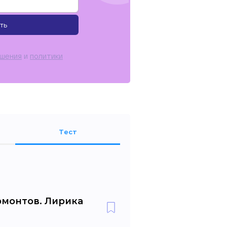
ть
ашения
и
политики
Тест
рмонтов. Лирика