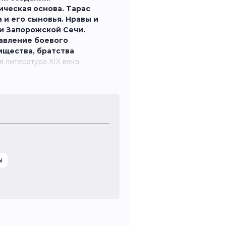
ическая основа. Тарас
 и его сыновья. Нравы и
и Запорожской Сечи.
авление боевого
ищества, братства
я литература XIX века
ы