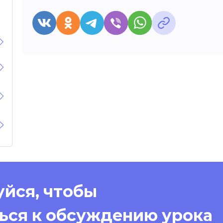
йся, чтобы
ься к обсуждению урока