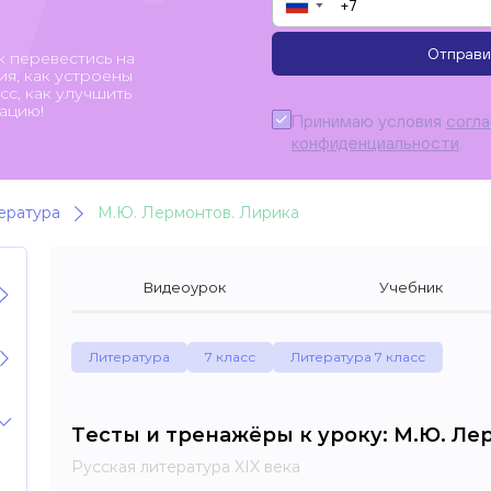
▼
Отправи
к перевестись на
я, как устроены
с, как улучшить
ацию!
Принимаю условия
согл
конфиденциальности
.
ература
М.Ю. Лермонтов. Лирика
Видеоурок
Учебник
Литература
7 класс
Литература 7 класс
Тесты и тренажёры к уроку: М.Ю. Ле
Русская литература XIX века