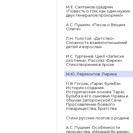
М.Е. Салтыков-Щедрин.
«Повесть о том, как один мужик
двух генералов прокормил»
А.С. Пушкин. «Песнь о Вещем
Олеге»
Л.Н. Толстой. «Детство».
Сложность взаимоотношений
детей и взрослых
И.С. Тургенев. Цикл «Записки
охотника». Рассказ «Бирюк».
Стихотворения в прозе
М.Ю. Лермонтов. Лирика
Н.В. Гоголь. «Тарас Бульба».
История создания.
Историческая основа. Тарас
Бульба и его сыновья. Нравы и
обычаи Запорожской Сечи.
Прославление боевого
товарищества, братства
Стихи русских поэтов о родине
А.С. Пушкин. Особенности
творчества. «Медный Всадник»