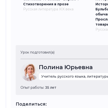
Стихотворения в прозе
Истор
Русская литература XIX века
Бульба
обыча
Просл
товар
Русска
Урок подготовил(а)
Полина Юрьевна
Учитель русского языка, литератур
Опыт работы:
35 лет
Поделиться: