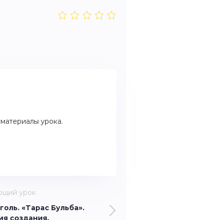
материалы урока.
ющий урок
оголь. «Тарас Бульба».
ия создания.