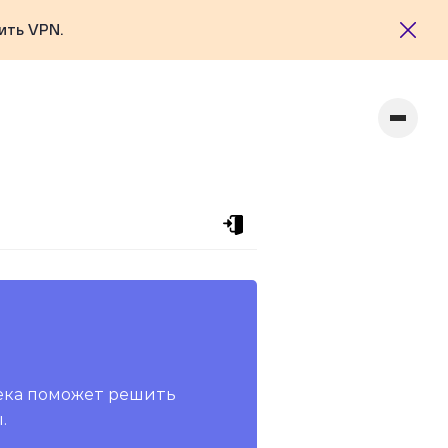
ить VPN.
ека поможет решить
.