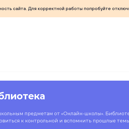
ность сайта. Для корректной работы попробуйте отключ
блиотека
школьным предметам от «Онлайн-школы». Библиот
овиться к контрольной и вспомнить прошлые темы