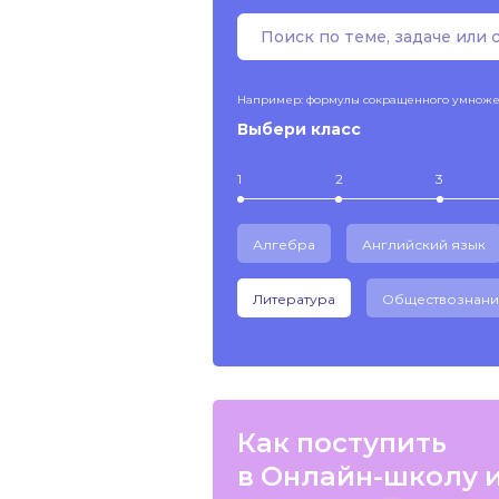
Например: формулы сокращенного умнож
Выбери класс
1
2
3
Алгебра
Английский язык
Литература
Обществознани
Как поступить
в Онлайн-школу 