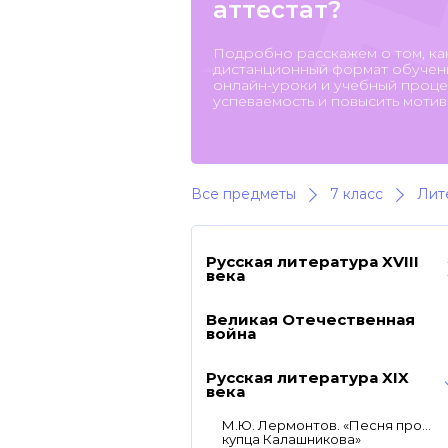
аттестат?
Подробно расскажем о том, ка
дистанционный формат обучени
онлайн-уроки и учебный процес
успеваемость и повысить мотив
Все предметы
7 класс
Лит
Русская литература XVIII
века
Великая Отечественная
война
Русская литература XIX
века
М.Ю. Лермонтов. «Песня про…
купца Калашникова»