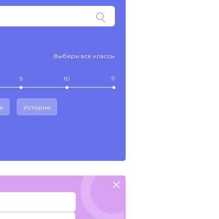
Выбери все классы
9
10
11
а
История