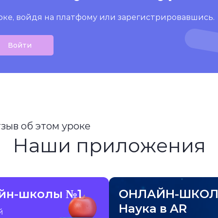
оке, войдя на платфому или зарегистрировавшись.
Войти
тзыв об этом уроке
Наши приложения
йн-школы №1
ОНЛАЙН-ШКОЛ
Наука в AR
й