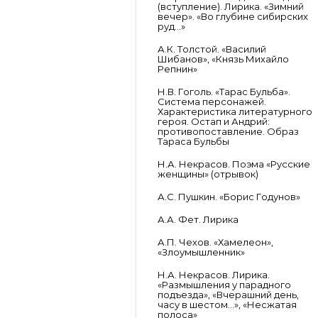
(вступление). Лирика. «Зимний
вечер». «Во глубине сибирских
руд…»
А.К. Толстой. «Василий
Шибанов», «Князь Михайло
Репнин»
Н.В. Гоголь. «Тарас Бульба».
Система персонажей.
Характеристика литературного
героя. Остап и Андрий:
противопоставление. Образ
Тараса Бульбы
Н.А. Некрасов. Поэма «Русские
женщины» (отрывок)
А.С. Пушкин. «Борис Годунов»
А.А. Фет. Лирика
А.П. Чехов. «Хамелеон»,
«Злоумышленник»
Н.А. Некрасов. Лирика.
«Размышления у парадного
подъезда», «Вчерашний день,
часу в шестом…», «Несжатая
полоса»