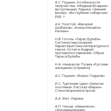
А.С. Пушкин. Особенности
творчества. «Медный Всадник»
(вступление). Лирика. «Зимний
вечер». «Во глубине сибирских
руд…»
А.К. Толстой. «Василий
Шибанов», «Князь Михайло
Репнин»
Н.В. Гоголь. «Тарас Бульба».
Система персонажей.
Характеристика литературного
героя. Остап и Андрий:
противопоставление. Образ
Тараса Бульбы
Н.А. Некрасов. Поэма «Русские
женщины» (отрывок)
А.С. Пушкин. «Борис Годунов»
И.С. Тургенев. Цикл «Записки
охотника». Рассказ «Бирюк».
Стихотворения в прозе
А.А. Фет. Лирика
А.П. Чехов. «Хамелеон»,
«Злоумышленник»