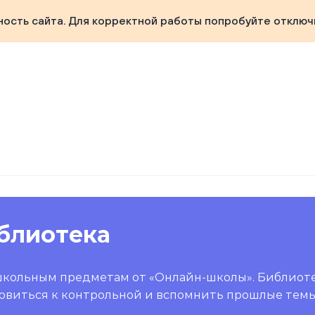
ность сайта. Для корректной работы попробуйте отключ
блиотека
школьным предметам от «Онлайн-школы». Библиот
овиться к контрольной и вспомнить прошлые темы