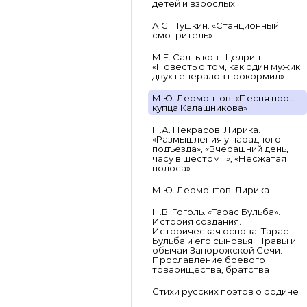
детей и взрослых
А.С. Пушкин. «Станционный
смотритель»
М.Е. Салтыков-Щедрин.
«Повесть о том, как один мужик
двух генералов прокормил»
М.Ю. Лермонтов. «Песня про…
купца Калашникова»
Н.А. Некрасов. Лирика.
«Размышления у парадного
подъезда», «Вчерашний день,
часу в шестом…», «Несжатая
полоса»
М.Ю. Лермонтов. Лирика
Н.В. Гоголь. «Тарас Бульба».
История создания.
Историческая основа. Тарас
Бульба и его сыновья. Нравы и
обычаи Запорожской Сечи.
Прославление боевого
товарищества, братства
Стихи русских поэтов о родине