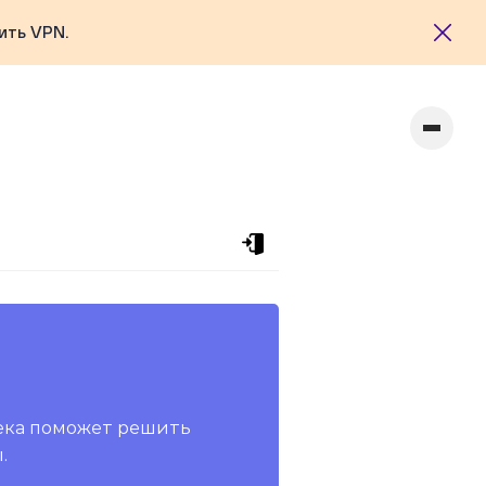
ить VPN.
ека поможет решить
.