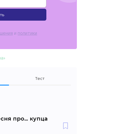
ть
ашения
и
политики
ва»
Тест
есня про… купца