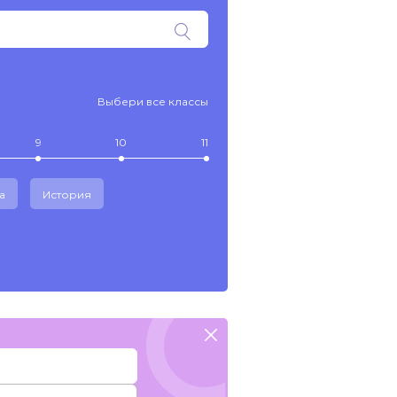
Выбери все классы
9
10
11
а
История