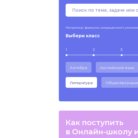
Например: формулы сокращенного умнож
Выбери класс
1
2
3
Алгебра
Английский язык
Литература
Обществознани
Как поступить
в Онлайн-школу 