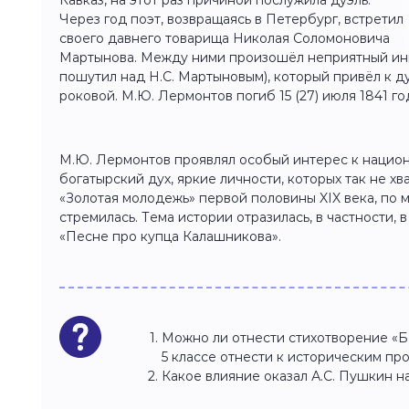
Кавказ, на этот раз причиной послужила дуэль.
Через год поэт, возвращаясь в Петербург, встретил
своего давнего товарища Николая Соломоновича
Мартынова. Между ними произошёл неприятный ин
пошутил над Н.С. Мартыновым), который привёл к д
роковой. М.Ю. Лермонтов погиб 15 (27) июля 1841 го
М.Ю. Лермонтов проявлял особый интерес к национ
богатырский дух, яркие личности, которых так не х
«Золотая молодежь» первой половины XIX века, по м
стремилась. Тема истории отразилась, в частности, 
«Песне про купца Калашникова».
Можно ли отнести стихотворение «Б
5 классе отнести к историческим п
Какое влияние оказал А.С. Пушкин н