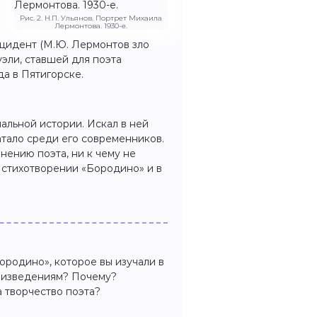
Рис. 2. Н.П. Ульянов. Портрет Михаила
Лермонтова. 1930-е.
цидент (М.Ю. Лермонтов зло
уэли, ставшей для поэта
да в Пятигорске.
альной истории. Искал в ней
ватало среди его современников.
нению поэта, ни к чему не
в стихотворении «Бородино» и в
ородино», которое вы изучали в
роизведениям? Почему?
а творчество поэта?