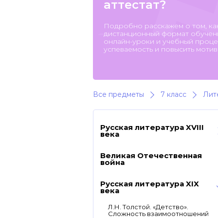
аттестат?
Подробно расскажем о том, ка
дистанционный формат обучени
онлайн-уроки и учебный процес
успеваемость и повысить мотив
Все предметы
7 класс
Лит
Русская литература XVIII
века
Великая Отечественная
война
Русская литература XIX
века
Л.Н. Толстой. «Детство».
Сложность взаимоотношений