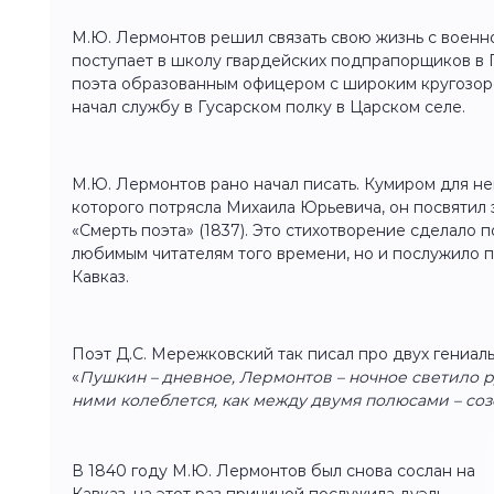
М.Ю. Лермонтов решил связать свою жизнь с военно
поступает в школу гвардейских подпрапорщиков в 
поэта образованным офицером с широким кругозоро
начал службу в Гусарском полку в Царском селе.
М.Ю. Лермонтов рано начал писать. Кумиром для нег
которого потрясла Михаила Юрьевича, он посвятил
«Смерть поэта» (1837). Это стихотворение сделало 
любимым читателям того времени, но и послужило п
Кавказ.
Поэт Д.С. Мережковский так писал про двух гениаль
«
Пушкин – дневное, Лермонтов – ночное светило р
ними колеблется, как между двумя полюсами – со
В 1840 году М.Ю. Лермонтов был снова сослан на