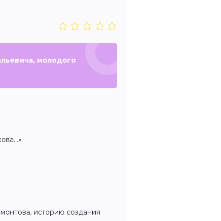
ильевича, молодого
кова…»
рмонтова, историю создания