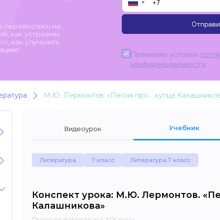
▼
Отправи
к перевестись на
я, как устроены
с, как улучшить
ацию!
Принимаю условия
согл
конфиденциальности
.
ература
М.Ю. Лермонтов. «Песня про… купца Калашнико
Учебник
Видеоурок
Литература
7 класс
Литература 7 класс
Конспект урока: М.Ю. Лермонтов. «П
Калашникова»