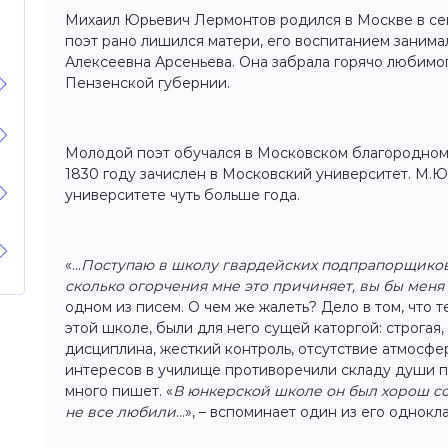
Михаил Юрьевич Лермонтов родился в Москве в се
поэт рано лишился матери, его воспитанием занима
Алексеевна Арсеньева. Она забрала горячо любимог
Пензенской губернии.
Молодой поэт обучался в Московском благородном 
1830 году зачислен в Московский университет. М.Ю
университете чуть больше года.
«...
Поступаю в школу гвардейских подпрапорщиков.
сколько огорчения мне это причиняет, вы бы мен
одном из писем. О чем же жалеть? Дело в том, что т
этой школе, были для него сущей каторгой: строгая
дисциплина, жесткий контроль, отсутствие атмосфе
интересов в училище противоречили складу души по
много пишет. «
В юнкерской школе он был хорош со
не все любили
...», – вспоминает один из его однокл