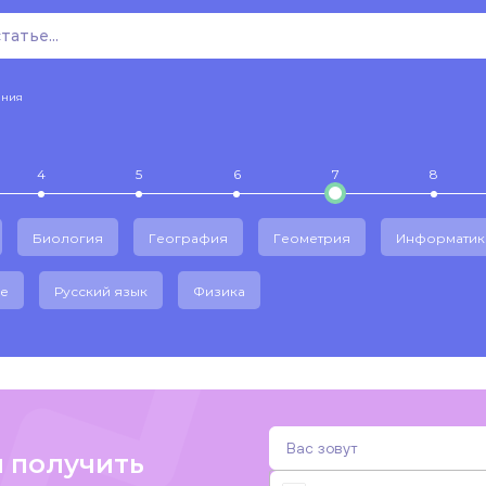
ения
4
5
6
7
8
Биология
География
Геометрия
Информатик
е
Русский язык
Физика
и получить