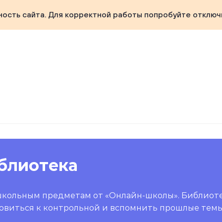
ность сайта. Для корректной работы попробуйте отключ
блиотека
школьным предметам от «Онлайн-школы». Библиот
овиться к контрольной и вспомнить прошлые темы