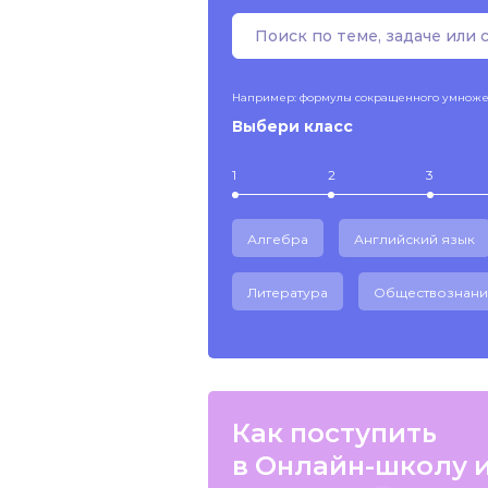
Например: формулы сокращенного умнож
Выбери класс
1
2
3
Алгебра
Английский язык
Литература
Обществознани
Как поступить
в Онлайн-школу 