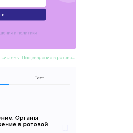
ть
ашения
и
политики
Питание и пищеварение. Органы пищеварительной системы. Пищеварение в ротовой полости
Тест
ение. Органы
ение в ротовой