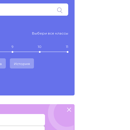
Выбери все классы
9
10
11
а
История