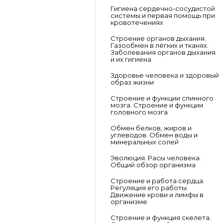
Гигиена сердечно-сосудистой
системы и первая помощь при
кровотечениях
Строение органов дыхания.
Газообмен в лёгких и тканях.
Заболевания органов дыхания
и их гигиена
Здоровье человека и здоровый
образ жизни
Строение и функции спинного
мозга. Строение и функции
головного мозга
Обмен белков, жиров и
углеводов. Обмен воды и
минеральных солей
Эволюция. Расы человека.
Общий обзор организма
Строение и работа сердца.
Регуляция его работы.
Движение крови и лимфы в
организме
Строение и функция скелета.