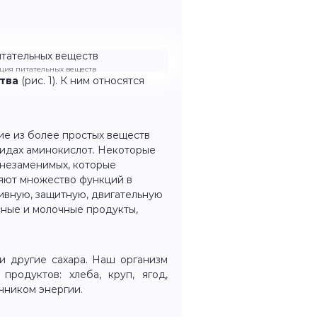
кация питательных веществ
тва
(рис. 1). К ним относятся
е из более простых веществ
видах аминокислот. Некоторые
д незаменимых, которые
няют множество функций в
ивную, защитную, двигательную
сные и молочные продукты,
 и другие сахара. Наш организм
продуктов: хлеба, круп, ягод,
чником энергии.