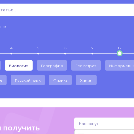
ения
4
5
6
7
8
Биология
География
Геометрия
Информатик
е
Русский язык
Физика
Химия
и получить