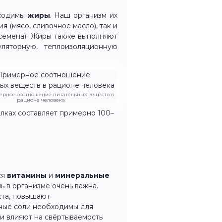
бходимы
жиры
. Наш организм их
 (мясо, сливочное масло), так и
 семена). Жиры также выполняют
уляторную, теплоизоляционную
мерное соотношение питательных веществ в
рационе человека
елках составляет примерно 100–
ся
витамины
и
минеральные
ль в организме очень важна.
ста, повышают
ные соли необходимы для
и влияют на свёртываемость