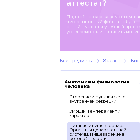
аттестат?
Подробно расскажем о том, ка
дистанционный формат обучени
онлайн-уроки и учебный процес
успеваемость и повысить мотив
Все предметы
8 класс
Био
Анатомия и физиология
человека
Строение и функции желез
внутренней секреции
Эмоции. Темперамент и
характер
Питание и пищеварение.
Органы пищеварительной
системы. Пищеварение в
ротовой полости