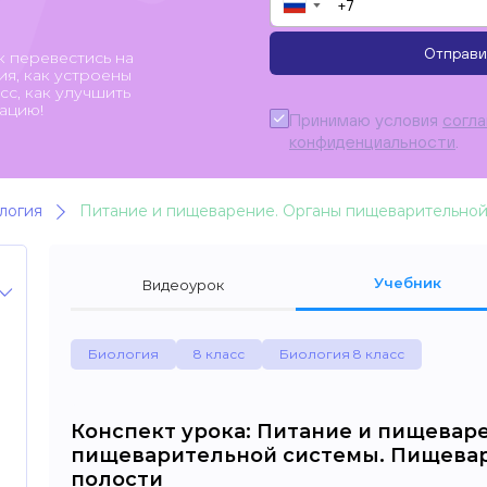
▼
Отправи
к перевестись на
я, как устроены
с, как улучшить
ацию!
Принимаю условия
согл
конфиденциальности
.
логия
Учебник
Видеоурок
Биология
8 класс
Биология 8 класс
Конспект урока: Питание и пищевар
пищеварительной системы. Пищевар
полости