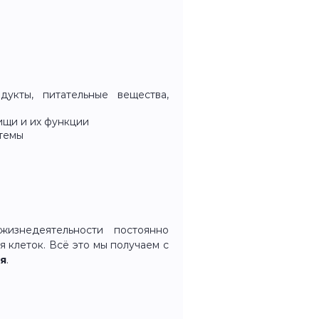
укты, питательные вещества,
пищи и их функции
стемы
изнедеятельности постоянно
я клеток. Всё это мы получаем с
я
.