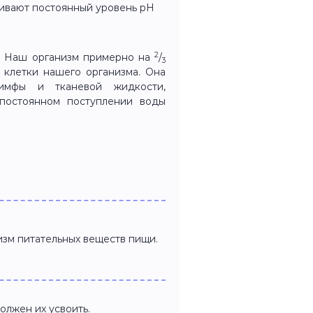
живают постоянный уровень pH
2
. Наш организм примерно на
/
3
й клетки нашего организма. Она
лимфы и тканевой жидкости,
 постоянном поступлении воды
изм питательных веществ пищи.
олжен их усвоить.