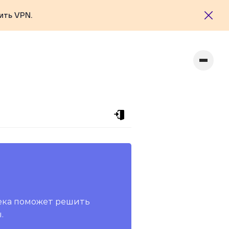
ить VPN.
ека поможет решить
.