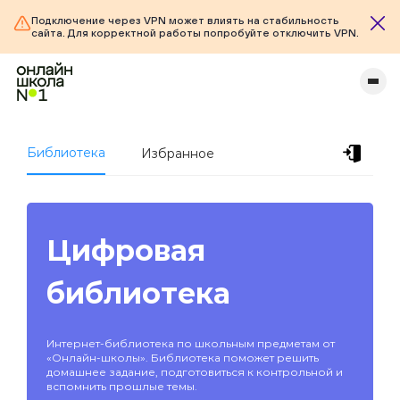
Подключение через VPN может влиять на стабильность
сайта. Для корректной работы попробуйте отключить VPN.
Библиотека
Избранное
Цифровая
библиотека
Интернет-библиотека по школьным предметам от
«Онлайн-школы». Библиотека поможет решить
домашнее задание, подготовиться к контрольной и
вспомнить прошлые темы.