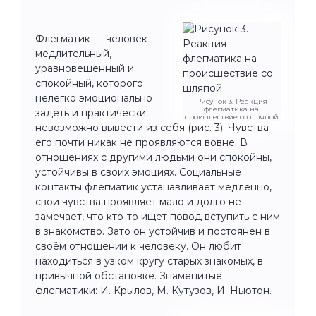
Флегматик — человек
медлительный,
уравновешенный и
спокойный, которого
нелегко эмоционально
Рисунок 3. Реакция
флегматика на
задеть и практически
происшествие со шляпой
невозможно вывести из себя (рис. 3). Чувства
его почти никак не проявляются вовне. В
отношениях с другими людьми они спокойны,
устойчивы в своих эмоциях. Социальные
контакты флегматик устанавливает медленно,
свои чувства проявляет мало и долго не
замечает, что кто-то ищет повод вступить с ним
в знакомство. Зато он устойчив и постоянен в
своём отношении к человеку. Он любит
находиться в узком кругу старых знакомых, в
привычной обстановке. Знаменитые
флегматики: И. Крылов, М. Кутузов, И. Ньютон.