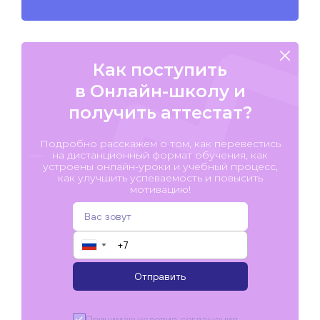
Как поступить
в Онлайн-школу и
получить аттестат?
Подробно расскажем о том, как перевестись
на дистанционный формат обучения, как
устроены онлайн-уроки и учебный процесс,
как улучшить успеваемость и повысить
мотивацию!
▼
Отправить
Принимаю условия
соглашения