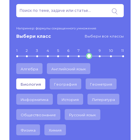
Например: формулы сокращенного умножения
Выбери класс
Выбери все классы
1
2
3
4
5
6
7
8
9
10
11
Алгебра
Английский язык
Биология
География
Геометрия
Информатика
История
Литература
Обществознание
Русский язык
Физика
Химия