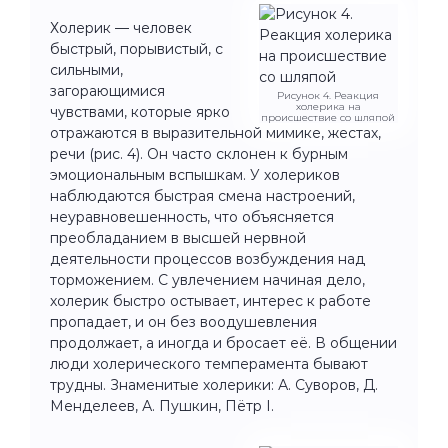
Холерик — человек
быстрый, порывистый, с
сильными,
загорающимися
Рисунок 4. Реакция
холерика на
чувствами, которые ярко
происшествие со шляпой
отражаются в выразительной мимике, жестах,
речи (рис. 4). Он часто склонен к бурным
эмоциональным вспышкам. У холериков
наблюдаются быстрая смена настроений,
неуравновешенность, что объясняется
преобладанием в высшей нервной
деятельности процессов возбуждения над
торможением. С увлечением начиная дело,
холерик быстро остывает, интерес к работе
пропадает, и он без воодушевления
продолжает, а иногда и бросает её. В общении
люди холерического темперамента бывают
трудны. Знаменитые холерики: А. Суворов, Д.
Менделеев, А. Пушкин, Пётр I.