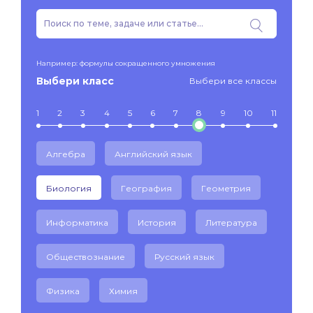
Например: формулы сокращенного умножения
Выбери класс
Выбери все классы
1
2
3
4
5
6
7
8
9
10
11
Алгебра
Английский язык
Биология
География
Геометрия
Информатика
История
Литература
Обществознание
Русский язык
Физика
Химия