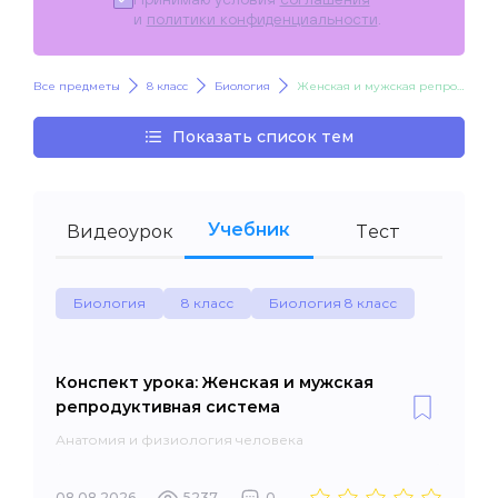
и
политики конфиденциальности
.
Все предметы
8 класс
Биология
Женская и мужская репродуктивная система
Показать список тем
Учебник
Видеоурок
Тест
Биология
8 класс
Биология 8 класс
Конспект урока: Женская и мужская
репродуктивная система
Анатомия и физиология человека
08.08.2026
5237
0