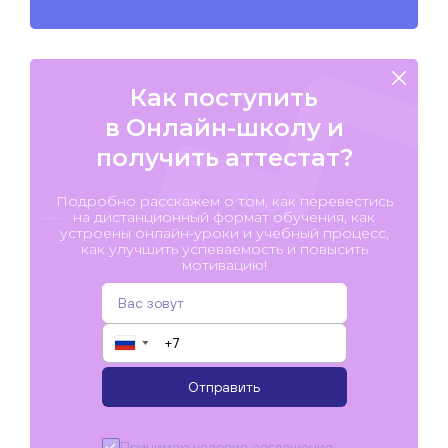
Как поступить
в Онлайн-школу и
получить аттестат?
Подробно расскажем о том, как перевестись
на дистанционный формат обучения, как
устроены онлайн-уроки и учебный процесс,
как улучшить успеваемость и повысить
мотивацию!
▼
Отправить
Принимаю условия
соглашения