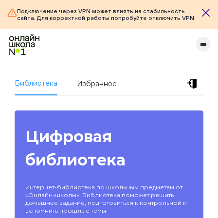
Подключение через VPN может влиять на стабильность
сайта. Для корректной работы попробуйте отключить VPN.
Библиотека
Избранное
Цифровая
библиотека
Интернет-библиотека по школьным предметам от
«Онлайн-школы». Библиотека поможет решить
домашнее задание, подготовиться к контрольной и
вспомнить прошлые темы.