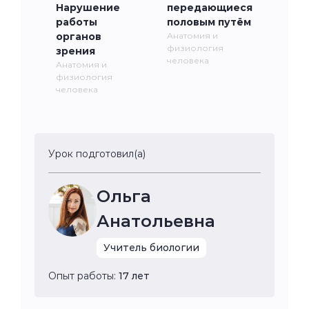
Нарушение
передающиеся
работы
половым путём
органов
Анатомия и
физиология
зрения
человека
Анатомия и
физиология
человека
Урок подготовил(а)
Ольга
Анатольевна
Учитель биологии
Опыт работы:
17 лет