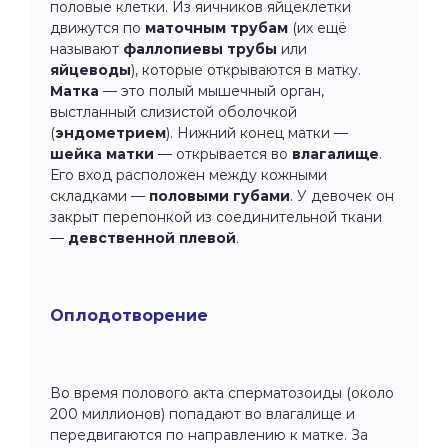
половые клетки. Из яичников яйцеклетки
движутся по
маточным трубам
(их ещё
называют
фаллопиевы трубы
или
яйцеводы
), которые открываются в матку.
Матка
— это полый мышечный орган,
выстланный слизистой оболочкой
(
эндометрием
). Нижний конец матки —
шейка матки
— открывается во
влагалище
.
Его вход расположен между кожными
складками —
половыми губами
. У девочек он
закрыт перепонкой из соединительной ткани
—
девственной плевой
.
Оплодотворение
Во время полового акта сперматозоиды (около
200 миллионов) попадают во влагалище и
передвигаются по направлению к матке. За