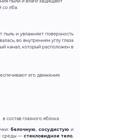
ания пыли и влаги защищают
 со лба.
т пыль и увлажняет поверхность
алась, во внутреннем углу глаза
ый канал, который расположен в
еспечивают его движения.
 в состав глазного яблока
чки:
белочную
,
сосудистую
и
ие среды —
стекловидное тело
,