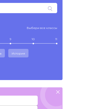
Выбери все классы
9
10
11
а
История