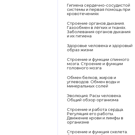
Гигиена сердечно-сосудистой
системы и первая помощь при
кровотечениях
Строение органов дыхания.
Газообмен в лёгких и тканях.
Заболевания органов дыхания
и их гигиена
Здоровье человека и здоровый
образ жизни
Строение и функции спинного
мозга. Строение и функции
головного мозга
Обмен белков, жиров и
углеводов. Обмен воды и
минеральных солей
Эволюция. Расы человека.
Общий обзор организма
Строение и работа сердца.
Регуляция его работы.
Движение крови и лимфы в
организме
Строение и функция скелета.