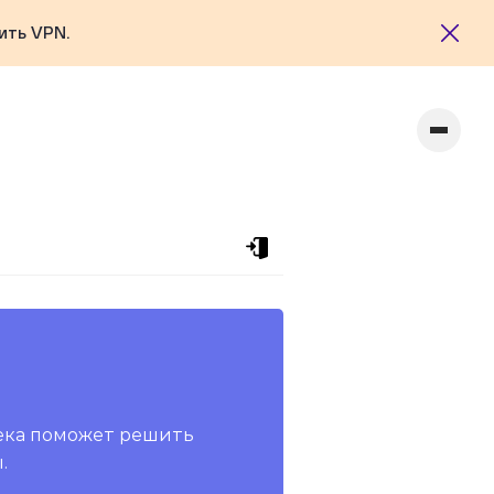
ить VPN.
ека поможет решить
.