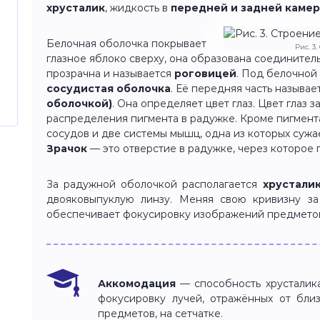
хрусталик
, жидкость в
передней и задней камер
Белочная оболочка покрывает
Рис. 3
глазное яблоко сверху, она образована соединитель
прозрачна и называется
роговицей
. Под белочной
сосудистая оболочка
. Её передняя часть называе
оболочкой)
. Она определяет цвет глаз. Цвет глаз з
распределения пигмента в радужке. Кроме пигмент
сосудов и две системы мышц, одна из которых сужае
Зрачок
— это отверстие в радужке, через которое 
За радужной оболочкой располагается
хрустали
двояковыпуклую линзу. Меняя свою кривизну за
обеспечивает фокусировку изображений предметов
Аккомодация
— способность хрусталика
фокусировку лучей, отражённых от бли
предметов, на сетчатке.