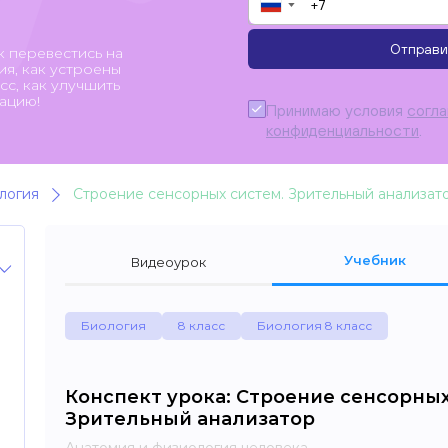
▼
Отправи
к перевестись на
я, как устроены
с, как улучшить
ацию!
Принимаю условия
согл
конфиденциальности
.
логия
Строение сенсорных систем. Зрительный анализат
Учебник
Видеоурок
Биология
8 класс
Биология 8 класс
Конспект урока: Строение сенсорных
Зрительный анализатор