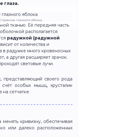
е глаза.
. Строение глазного яблока
ной тканью. Её передняя часть
 оболочкой располагается
тся
радужкой
(радужной
ависит от количества и
а в радужке много кровеносных
т, а другая расширяет зрачок.
проходят световые лучи.
к
, представляющий своего рода
 счёт особых мышц, хрусталик
 на сетчатке.
 менять кривизну, обеспечивая
зко или далеко расположенных