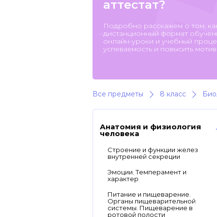
аттестат?
Подробно расскажем о том, ка
дистанционный формат обучени
онлайн-уроки и учебный процес
успеваемость и повысить мотив
Все предметы
8 класс
Био
Анатомия и физиология
человека
Строение и функции желез
внутренней секреции
Эмоции. Темперамент и
характер
Питание и пищеварение.
Органы пищеварительной
системы. Пищеварение в
ротовой полости