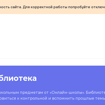
ность сайта. Для корректной работы попробуйте отключ
блиотека
школьным предметам от «Онлайн-школы». Библиот
овиться к контрольной и вспомнить прошлые темы