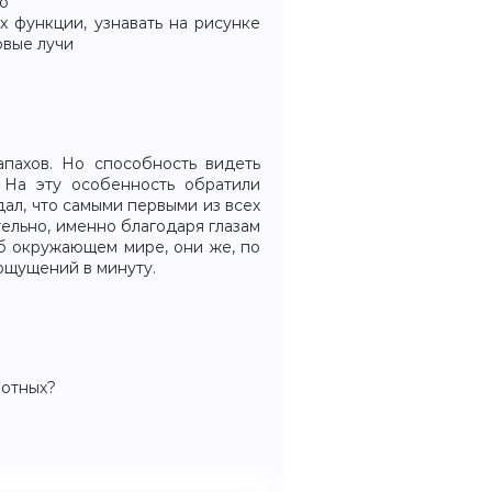
но
х функции, узнавать на рисунке
овые лучи
пахов. Но способность видеть
 На эту особенность обратили
ал, что самыми первыми из всех
тельно, именно благодаря глазам
б окружающем мире, они же, по
 ощущений в минуту.
вотных?