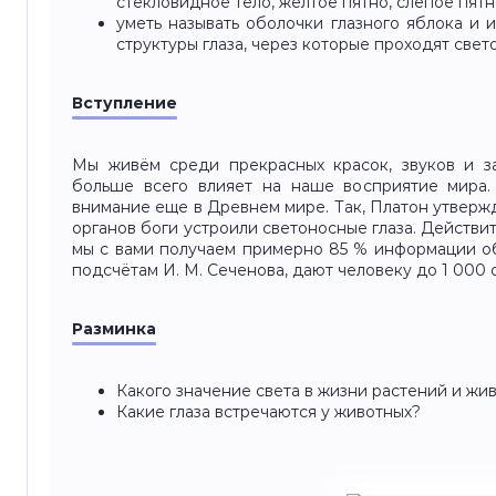
стекловидное тело, желтое пятно, слепое пят
уметь
называть оболочки глазного яблока и и
структуры глаза, через которые проходят свет
Вступление
Мы живём среди прекрасных красок, звуков и за
больше всего влияет на наше восприятие мира.
внимание еще в Древнем мире. Так, Платон утвержд
органов боги устроили светоносные глаза. Действи
мы с вами получаем примерно 85 % информации о
подсчётам И. М. Сеченова, дают человеку до 1 000
Разминка
Какого значение света в жизни растений и жи
Какие глаза встречаются у животных?