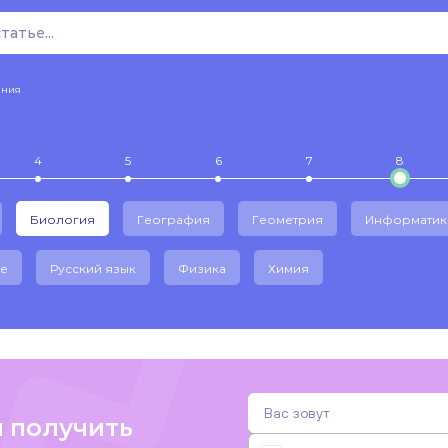
ения
4
5
6
7
8
Биология
География
Геометрия
Информатик
е
Русский язык
Физика
Химия
и получить