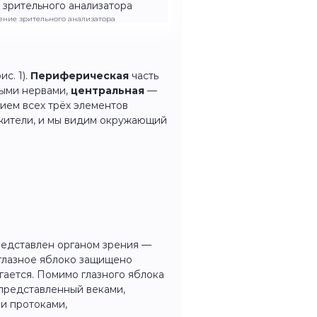
роение зрительного анализатора
с. 1).
Периферическая
часть
ыми нервами,
центральная
—
ием всех трёх элементов
жители, и мы видим окружающий
редставлен органом зрения —
глазное яблоко защищено
агается. Помимо глазного яблока
представленный веками,
и протоками,