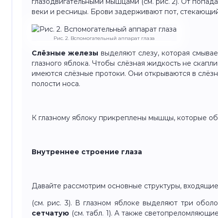
глазодвигательными мышцами (см. рис. 2). От попад
веки и ресницы. Брови задерживают пот, стекающий
Рис. 2. Вспомогательный аппарат глаза
Слёзные железы
выделяют слезу, которая смывае
глазного яблока. Чтобы слёзная жидкость не скаплив
имеются слёзные протоки. Они открываются в слёзн
полости носа.
К глазному яблоку прикреплены мышцы, которые об
Внутреннее строение глаза
Давайте рассмотрим основные структуры, входящие
(см. рис. 3). В глазном яблоке выделяют три оболо
сетчатую
(см. табл. 1). А также светопреломляющ