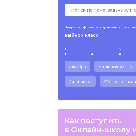
Например: формулы сокращенного умнож
Выбери класс
1
2
3
Алгебра
Английский язык
Литература
Обществознани
Как поступить
в Онлайн-школу 