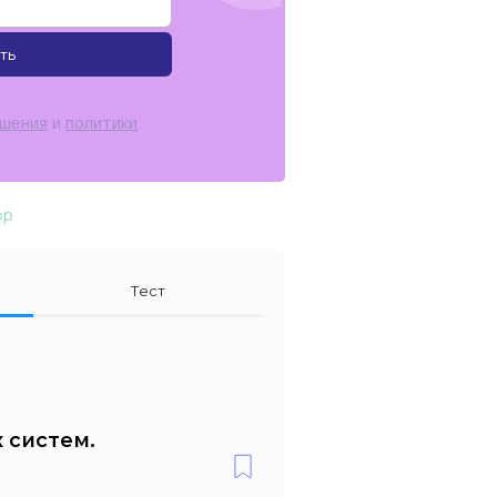
ть
ашения
и
политики
ор
Тест
 систем.