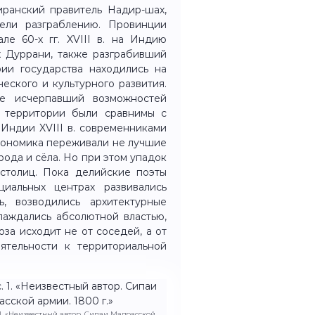
ранский правитель Надир-шах,
ли разграблению. Провинции
ле 60-х гг. XVIII в. на Индию
х Дуррани, также разграбивший
ии государства находились на
еского и культурного развития.
е исчерпавший возможностей
и территории были сравнимы с
 Индии XVIII в. современниками
экономика переживали не лучшие
рода и сёла. Но при этом упадок
столиц. Пока делийские поэты
иальных центрах развивались
ь, возводились архитектурные
лаждались абсолютной властью,
оза исходит не от соседей, а от
ятельности к территориальной
 1. «Неизвестный автор. Сипаи Мадрасской