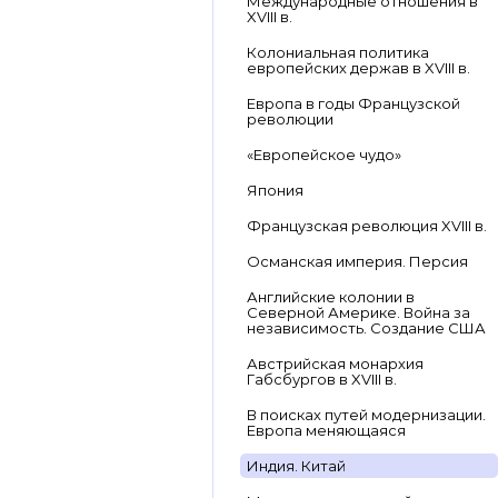
Международные отношения в
XVIII в.
Колониальная политика
европейских держав в XVIII в.
Европа в годы Французской
революции
«Европейское чудо»
Япония
Французская революция XVIII в.
Османская империя. Персия
Английские колонии в
Северной Америке. Война за
независимость. Создание США
Австрийская монархия
Габсбургов в XVIII в.
В поисках путей модернизации.
Европа меняющаяся
Индия. Китай