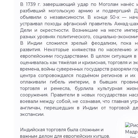
В 1739 г. завершающий удар по Моголам нанёс и
разбивший могольскую армию и подвергший Де
объявили о независимости. В конце 50-х — нача
устраивал походы афганский правитель Ахмад-ша
Дели и окрестности. Возникшие на месте импер
разных уровнях политического, социально-экономич
В Индии сложился зрелый феодализм, пока н
развития. Некоторые княжества по населению 
европейскими государствами. В целом ситуация в
оценивалась как тяжёлая и кризисная, торговля и 
времена, войны суверенных государств разоряли го
центра сопровождался подъёмом регионов и их 
оплакивали гибель империи, в бывших провинц
торговля и ремесла, бурлила культурная жизн
сооружения. Правители в новых государствах нас
воевали между собой, не сознавая, что главная угр
англичан, перешедших в Индии от торговой де
экспансии.
Индийская торговля была сложным и
важным делом для европейских купцов.
Рис.