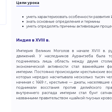
Цели урока
уметь характеризовать особенности развития И
знать основные определения и термины
уметь определять причины активизации процесс
Индия в XVIII в.
Империя Великих Моголов в начале XVIII в. р
движений. У наследников Аурангзеба была то
подчинялась лишь область между двумя стол
экономической активности стал важнейшим фа
империи. Постоянно происходили крестьянские вос
которых нередко насчитывала несколько тысяч чел
начиная с 1669 г., крестьяне — джаты, населявшие
поднимали восстания против делийского пра
внутреннего распада империи стал бунт сатна
названными правительством «шайкой гнусных кров