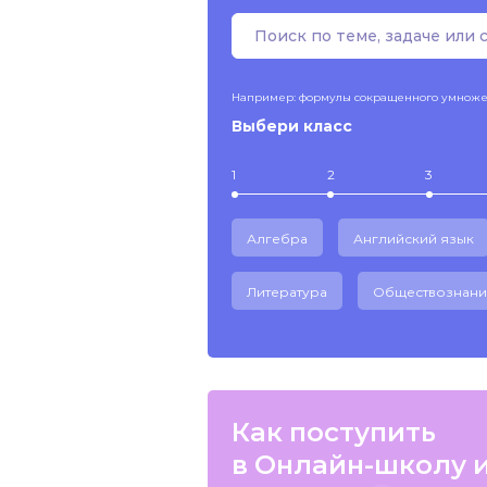
Например: формулы сокращенного умнож
Выбери класс
1
2
3
Алгебра
Английский язык
Литература
Обществознани
Как поступить
в Онлайн-школу 