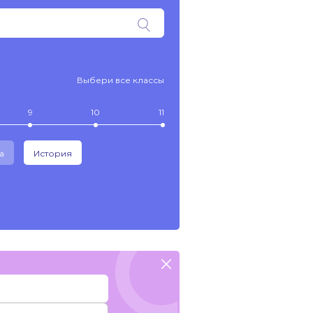
Выбери все классы
9
10
11
а
История