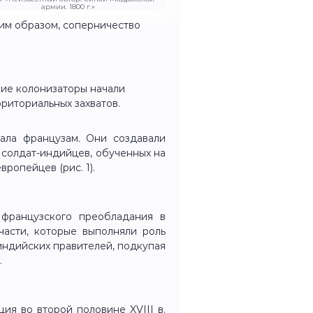
армии. 1800 г.»
ким образом, соперничество
ские колонизаторы начали
риториальных захватов.
ала французам. Они создавали
х солдат-индийцев, обученных на
ропейцев (рис. 1).
 французского преобладания в
части, которые выполняли роль
индийских правителей, подкупая
.
ия во второй половине XVIII в.