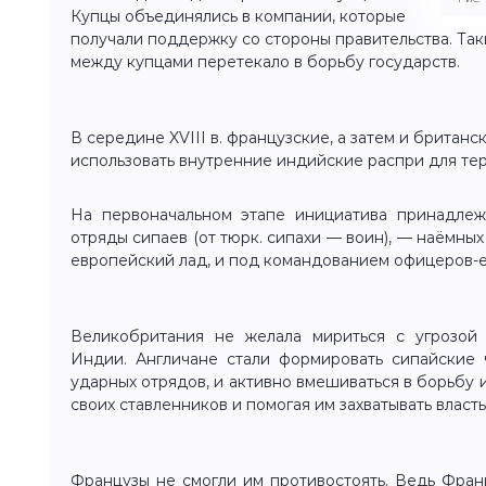
Купцы объединялись в компании, которые
получали поддержку со стороны правительства. Та
между купцами перетекало в борьбу государств.
В середине XVIII в. французские, а затем и британ
использовать внутренние индийские распри для тер
На первоначальном этапе инициатива принадлеж
отряды сипаев (от тюрк. сипахи — воин), — наёмны
европейский лад, и под командованием офицеров-ев
Великобритания не желала мириться с угрозой
Индии. Англичане стали формировать сипайские 
ударных отрядов, и активно вмешиваться в борьбу 
своих ставленников и помогая им захватывать власть
Французы не смогли им противостоять. Ведь Франц