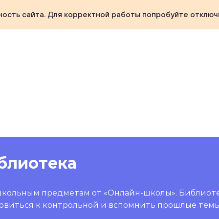
ность сайта. Для корректной работы попробуйте отключ
блиотека
школьным предметам от «Онлайн-школы». Библиот
овиться к контрольной и вспомнить прошлые темы