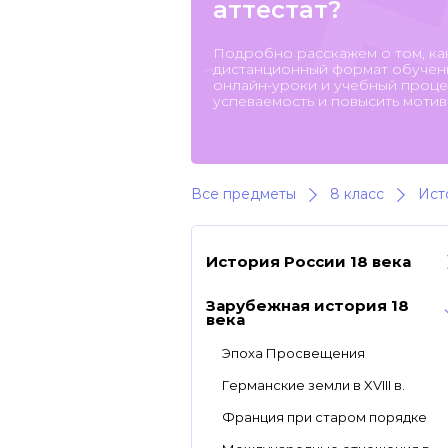
аттестат?
Подробно расскажем о том, ка
дистанционный формат обучени
онлайн-уроки и учебный процес
успеваемость и повысить мотив
Все предметы
8 класс
Ист
История России 18 века
Зарубежная история 18
века
Эпоха Просвещения
Германские земли в XVIII в.
Франция при старом порядке