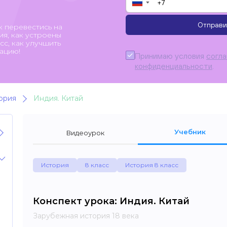
▼
Отправи
к перевестись на
я, как устроены
с, как улучшить
ацию!
Принимаю условия
согл
конфиденциальности
.
ория
Индия. Китай
Учебник
Видеоурок
История
8 класс
История 8 класс
Конспект урока: Индия. Китай
Зарубежная история 18 века