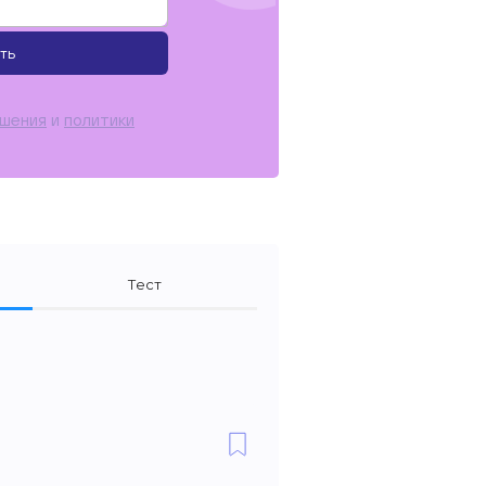
ть
ашения
и
политики
Тест