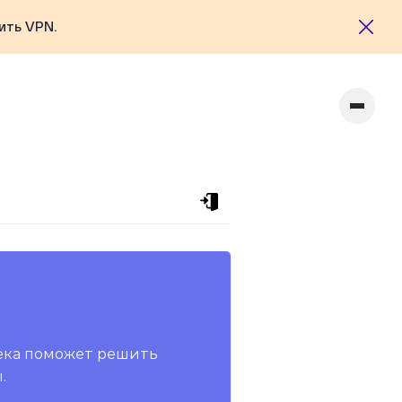
ить VPN.
ека поможет решить
.