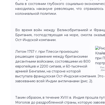
была в состоянии глубокого социально-экономичес
находилась накануне революции, что отражалось
колониальной политики.
Во время войн между Великобританией и Францие
Британия, господствующая на море, смогла оказ
Ост-Индской компании.
Летом 1757 г. при Плесси произошло
решающее сражение между британскими
десантными войсками, состоявшими из 800
европейцев и 2200 сипаев, и 60-тысячной
Рис
Джа
армией Бенгалии, на стороне которой
выступала французская Ост-Индская компания. Это
завоеванию всей Индии англичанами (рис. 2).
Таким образом, в течение XVIII в. Индия прошла пу
Моголов до раздробленной страны, которую завоёв