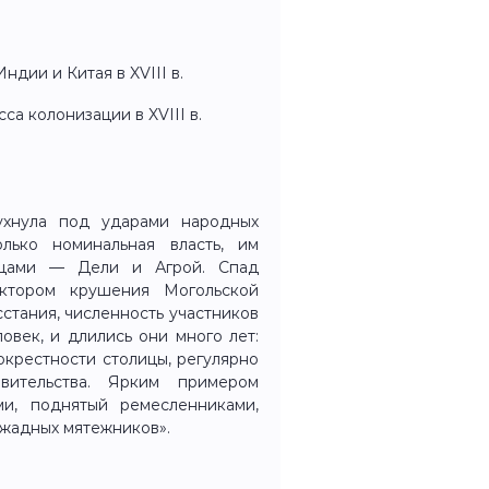
ндии и Китая в XVIII в.
а колонизации в XVIII в.
ухнула под ударами народных
лько номинальная власть, им
ицами — Дели и Агрой. Спад
ктором крушения Могольской
стания, численность участников
овек, и длились они много лет:
 окрестности столицы, регулярно
вительства. Ярким примером
ми, поднятый ремесленниками,
ожадных мятежников».