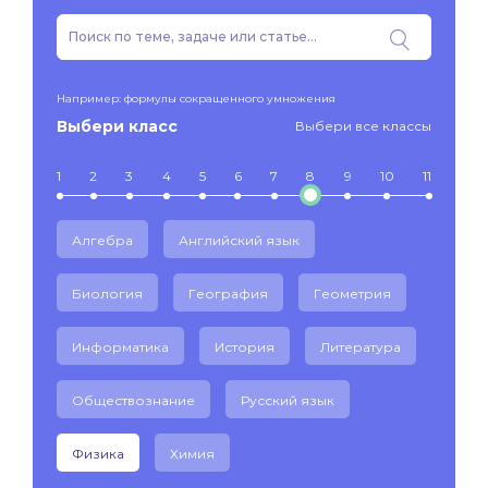
Например: формулы сокращенного умножения
Выбери класс
Выбери все классы
1
2
3
4
5
6
7
8
9
10
11
Алгебра
Английский язык
Биология
География
Геометрия
Информатика
История
Литература
Обществознание
Русский язык
Физика
Химия