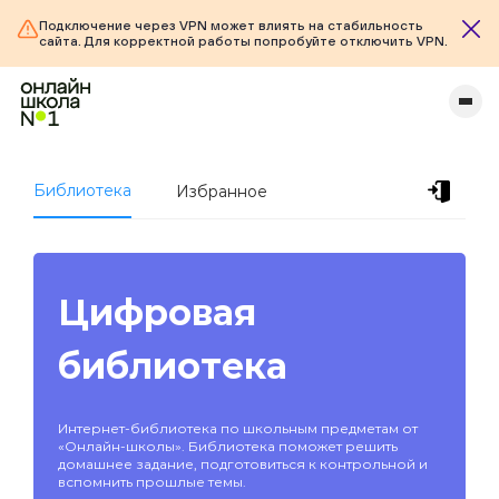
Подключение через VPN может влиять на стабильность
сайта. Для корректной работы попробуйте отключить VPN.
Библиотека
Избранное
Цифровая
библиотека
Интернет-библиотека по школьным предметам от
«Онлайн-школы». Библиотека поможет решить
домашнее задание, подготовиться к контрольной и
вспомнить прошлые темы.