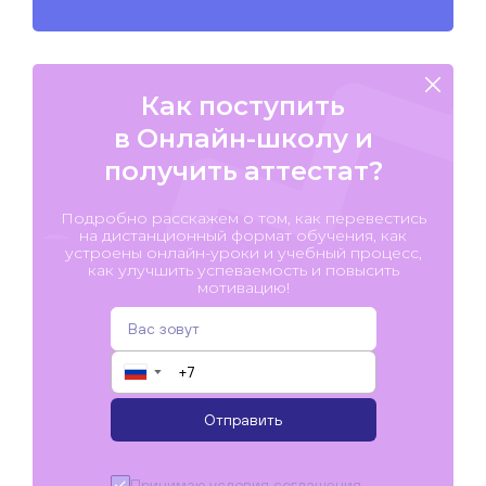
Как поступить
в Онлайн-школу и
получить аттестат?
Подробно расскажем о том, как перевестись
на дистанционный формат обучения, как
устроены онлайн-уроки и учебный процесс,
как улучшить успеваемость и повысить
мотивацию!
▼
Отправить
Принимаю условия
соглашения