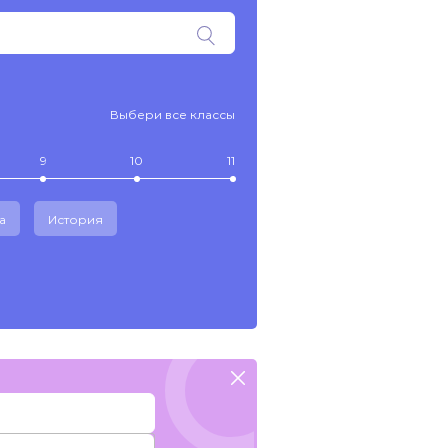
Выбери все классы
9
10
11
а
История