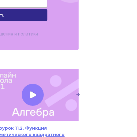
ть
ашения
и
политики
урок 11.2. Функция
Видеоурок 3.1. Сло
метического квадратного
вычитание дробей