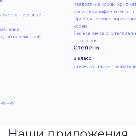
ия
Квадратные корни. Арифме
Свойства арифметического 
ножеств. Числовые
Преобразование выражений
корни
равнения
Вынесение множителя за зн
одной переменной
знак корня
Степень
8 класс
Степень с целым показателе
ижения
Наши приложения