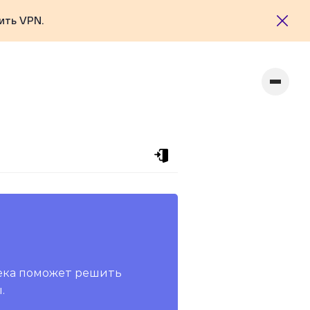
ить VPN.
ека поможет решить
.