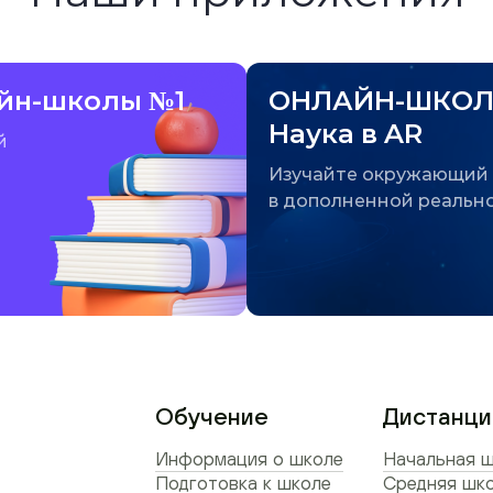
йн-школы №1
ОНЛАЙН-ШКОЛ
Наука в AR
й
Изучайте окружающий
в дополненной реальн
Обучение
Дистанци
Информация о школе
Начальная ш
Подготовка к школе
Средняя шко