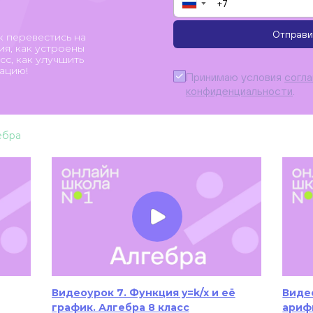
▼
Отправи
к перевестись на
я, как устроены
с, как улучшить
ацию!
Принимаю условия
согл
конфиденциальности
.
ебра
Видеоурок 7. Функция y=k/x и её
Видео
график. Алгебра 8 класс
ариф