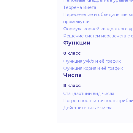
Неполные квадратные уравнен
Теорема Виета
Пересечение и объединение м
промежутки
Формула корней квадратного у
Решение систем неравенств с 
Функции
8 класс
Функция y=k/x и её график
Функция корня и её график
Числа
8 класс
Стандартный вид числа
Погрешность и точность прибл
Действительные числа