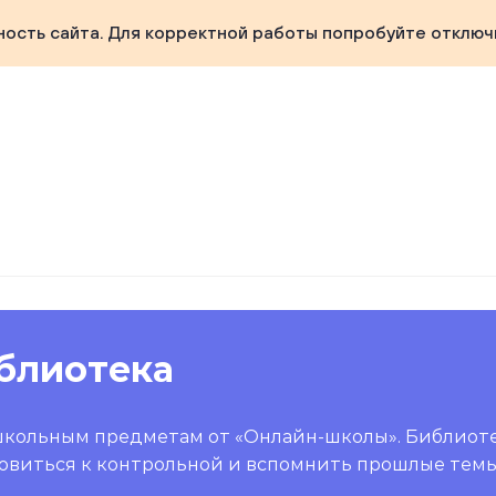
ность сайта. Для корректной работы попробуйте отключ
блиотека
школьным предметам от «Онлайн-школы». Библиот
овиться к контрольной и вспомнить прошлые темы