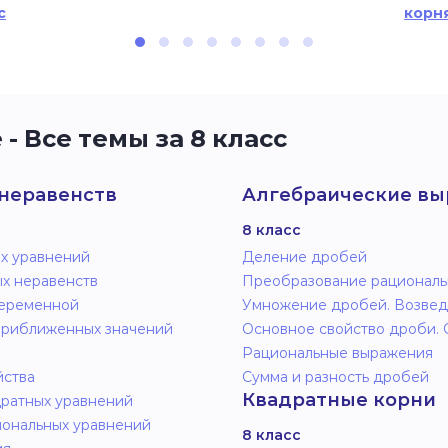
с
корня
- Все темы за 8 класс
неравенств
Алгебраические в
8 класс
х уравнений
Деление дробей
х неравенств
Преобразование рациональ
переменной
Умножение дробей. Возвед
приближенных значений
Основное свойство дроби.
Рациональные выражения
йства
Сумма и разность дробей
Квадратные корни
ратных уравнений
ональных уравнений
8 класс