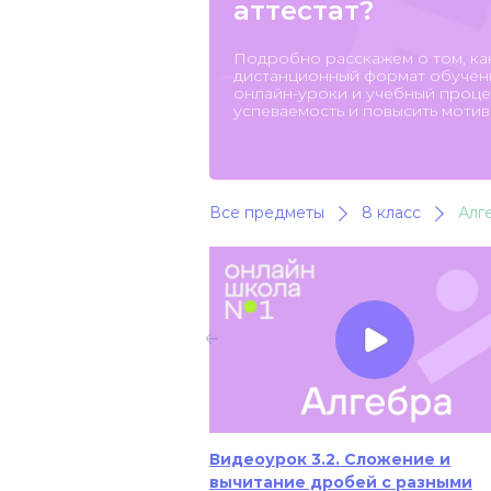
аттестат?
Подробно расскажем о том, ка
дистанционный формат обучени
онлайн-уроки и учебный процес
успеваемость и повысить мотив
Все предметы
8 класс
Алг
Видеоурок 3.2. Сложение и
вычитание дробей с разными