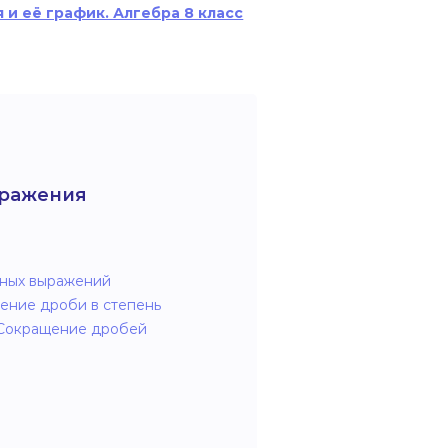
 и её график. Алгебра 8 класс
знаменателями. Алг
ыражения
ных выражений
ение дроби в степень
 Сокращение дробей