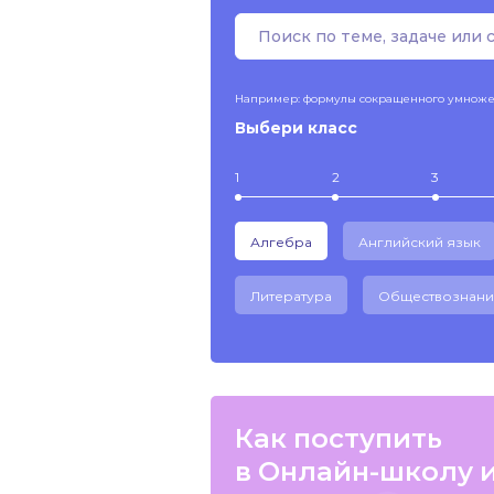
Например: формулы сокращенного умнож
Выбери класс
1
2
3
Алгебра
Английский язык
Литература
Обществознани
Как поступить
в Онлайн-школу 