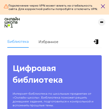
Подключение через VPN может влиять на стабильность
сайта. Для корректной работы попробуйте отключить VPN.
Библиотека
Избранное
Цифровая
библиотека
Интернет-библиотека по школьным предметам от
«Онлайн-школы». Библиотека поможет решить
домашнее задание, подготовиться к контрольной и
вспомнить прошлые темы.