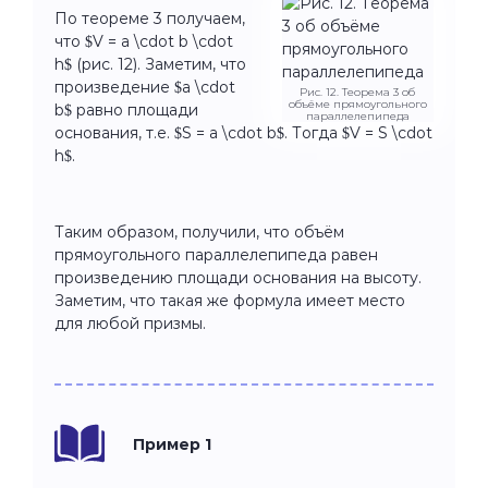
По теореме 3 получаем,
что $V = a \cdot b \cdot
h$ (рис. 12). Заметим, что
произведение $a \cdot
Рис. 12. Теорема 3 об
объёме прямоугольного
b$ равно площади
параллелепипеда
основания, т.е. $S = a \cdot b$. Тогда $V = S \cdot
h$.
Таким образом, получили, что объём
прямоугольного параллелепипеда равен
произведению площади основания на высоту.
Заметим, что такая же формула имеет место
для любой призмы.
Пример 1