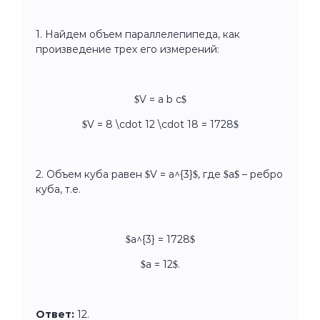
1. Найдем объем параллелепипеда, как
произведение трех его измерений:
$V = a b c$
$V = 8 \cdot 12 \cdot 18 = 1728$
2. Объем куба равен $V = a^{3}$, где $a$ – ребро
куба, т.е.
$a^{3} = 1728$
$a = 12$.
Ответ:
12.