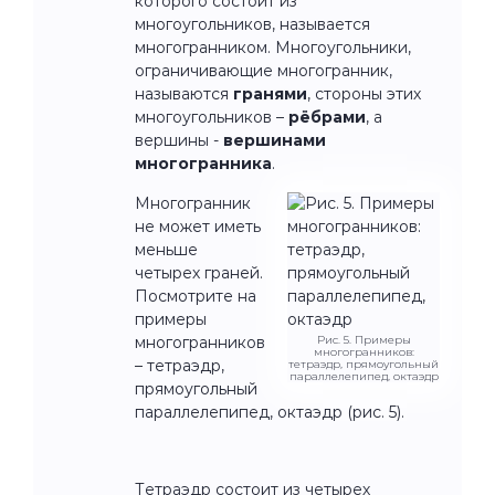
которого состоит из
многоугольников, называется
многогранником. Многоугольники,
ограничивающие многогранник,
называются
гранями
, стороны этих
многоугольников –
рёбрами
, а
вершины -
вершинами
многогранника
.
Многогранник
не может иметь
меньше
четырех граней.
Посмотрите на
примеры
многогранников
Рис. 5. Примеры
многогранников:
– тетраэдр,
тетраэдр, прямоугольный
параллелепипед, октаэдр
прямоугольный
параллелепипед, октаэдр (рис. 5).
Тетраэдр состоит из четырех