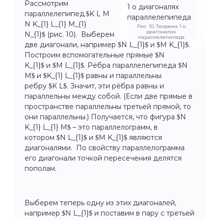
Рассмотрим
параллелепипед
$K L M
N K_{1} L_{1} M_{1}
Рис. 10. Теорема 1 о
диагоналях
N_{1}$ (рис. 10). Выберем
параллелепипеда
две диагонали, например $N L_{1}$ и $M K_{1}$.
Построим вспомогательные прямые $N
K_{1}$ и $M L_{1}$. Рёбра параллелепипеда $N
M$ и $K_{1} L_{1}$ равны и параллельны
ребру $K L$. Значит, эти рёбра равны и
параллельны между собой. (Если две прямые в
пространстве параллельны третьей прямой, то
они параллельны.) Получается, что фигура $N
K_{1} L_{1} M$ – это параллелограмм, в
котором $N L_{1}$ и $M K_{1}$ являются
диагоналями. По свойству параллелограмма
его диагонали точкой пересечения делятся
пополам.
Выберем теперь одну из этих диагоналей,
например $N L_{1}$ и поставим в пару с третьей