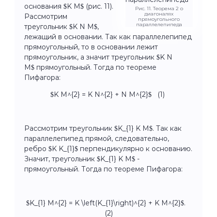
основания $K M$ (рис. 11).
Рис. 11. Теорема 2 о
диагоналях
Рассмотрим
прямоугольного
параллелепипеда
треугольник $K N M$,
лежащий в основании. Так как параллелепипед
прямоугольный, то в основании лежит
прямоугольник, а значит треугольник $K N
M$ прямоугольный. Тогда по теореме
Пифагора:
$K M^{2} = K N^{2} + N M^{2}$ (1)
Рассмотрим треугольник $K_{1} K M$. Так как
параллелепипед прямой, следовательно,
ребро $K K_{1}$ перпендикулярно к основанию.
Значит, треугольник $K_{1} K M$ -
прямоугольный. Тогда по теореме Пифагора:
$K_{1} M^{2} = K \left(K_{1}\right)^{2} + K M^{2}$.
(2)