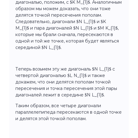
диагональю, положим, с $K M_{1}$. Аналогичным
образом мы можем доказать, что они тоже
делятся точкой пересечения пополам.
Следовательно, диагонали $N L_{1}$ и $K
M_{1}$ и пара диагоналей $N L_{1}$ и $M K_{1}$,
которые мы брали сначала, пересекаются в
одной и той же точке, которая будет являться
серединой $N L_{1}$.
Теперь возьмем эту же диагональ $N L_{1}$ с
четвертой диагональю $L N_{1}$ и также
докажем, что они делятся пополам точкой
пересечения и точка пересечения этой пары
диагоналей лежит в середине $N L_{1}$.
Таким образом, все четыре диагонали
параллелепипеда пересекаются в одной точке
и делятся этой точкой пополам.