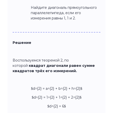
Найдите диагональ прямоугольного
параллелепипеда, если его
измерения равны 1, 1 и 2.
Решение
Воспользуемся теоремой 2, по
которой
квадрат диагонали равен сумме
квадратов трёх его измерений.
$d^{2} = a^{2} + b^{2} + h^{2}$
$d^{2} = 1^{2} + 1^{2} + 2^{2}$
$d^{2} = 6$