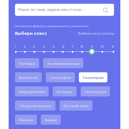
Например: формулы сокращенного умножения
Выбери класс
Выбери все классы
1
2
3
4
5
6
7
8
9
10
11
Алгебра
Английский язык
Биология
География
Геометрия
Информатика
История
Литература
Обществознание
Русский язык
Физика
Химия