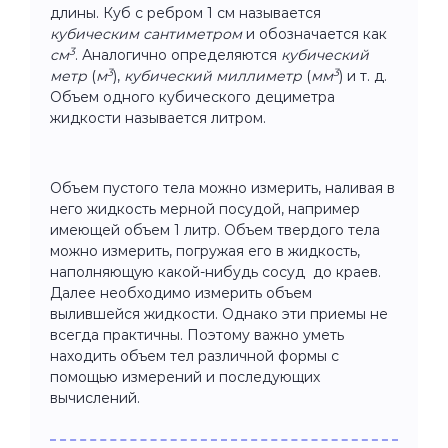
длины. Куб с ребром 1 см называется
кубическим сантиметром
и обозначается как
3
см
. Аналогично определяются
кубический
3
3
метр
(
м
),
кубический миллиметр
(
мм
) и т. д.
Объем одного кубического дециметра
жидкости называется литром.
Объем пустого тела можно измерить, наливая в
него жидкость мерной посудой, например
имеющей объем 1 литр. Объем твердого тела
можно измерить, погружая его в жидкость,
наполняющую какой-нибудь сосуд до краев.
Далее необходимо измерить объем
вылившейся жидкости. Однако эти приемы не
всегда практичны. Поэтому важно уметь
находить объем тел различной формы с
помощью измерений и последующих
вычислений.