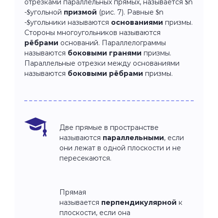
отрезками параллельных прямых, называется $n
-$угольной
призмой
(рис. 7). Равные $n
-$угольники называются
основаниями
призмы.
Стороны многоугольников называются
рёбрами
оснований. Параллелограммы
называются
боковыми гранями
призмы.
Параллельные отрезки между основаниями
называются
боковыми рёбрами
призмы.
Две прямые в пространстве
называются
параллельными
, если
они лежат в одной плоскости и не
пересекаются.
Прямая
называется
перпендикулярной
к
плоскости, если она