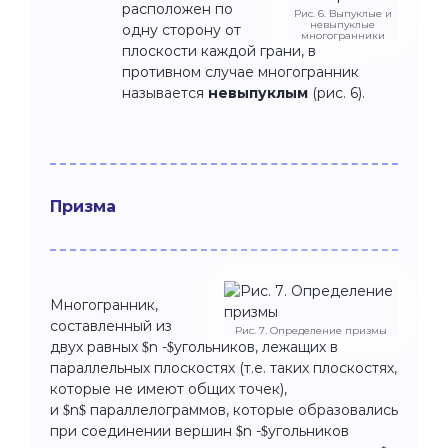
расположен по
Рис. 6. Выпуклые и
невыпуклые
одну сторону от
многогранники
плоскости каждой грани, в
противном случае многогранник
называется
невыпуклым
(рис. 6).
Призма
Многогранник,
составленный из
Рис. 7. Определение призмы
двух равных $n -$угольников, лежащих в
параллельных плоскостях (т.е. таких плоскостях,
которые не имеют общих точек),
и $n$ параллелограммов, которые образовались
при соединении вершин $n -$угольников