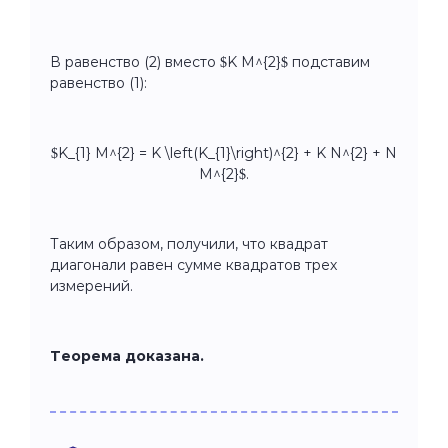
В равенство (2) вместо $K M^{2}$ подставим
равенство (1):
$K_{1} M^{2} = K \left(K_{1}\right)^{2} + K N^{2} + N
M^{2}$.
Таким образом, получили, что квадрат
диагонали равен сумме квадратов трех
измерений.
Теорема доказана.