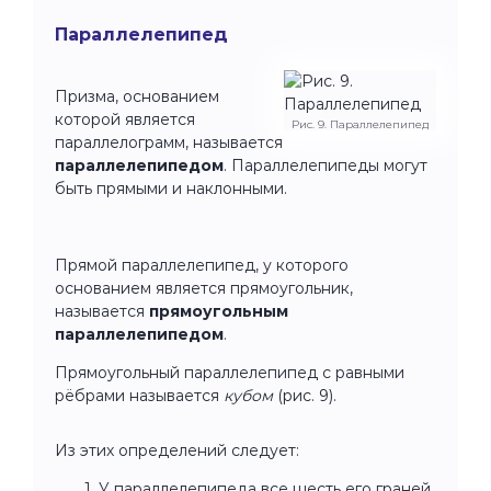
Параллелепипед
Призма, основанием
которой является
Рис. 9. Параллелепипед
параллелограмм, называется
параллелепипедом
. Параллелепипеды могут
быть прямыми и наклонными.
Прямой параллелепипед, у которого
основанием является прямоугольник,
называется
прямоугольным
параллелепипедом
.
Прямоугольный параллелепипед с равными
рёбрами называется
кубом
(рис. 9).
Из этих определений следует:
У параллелепипеда все шесть его граней