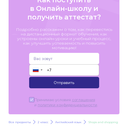
в Онлайн-школу и
получить аттестат?
Подробно расскажем о том, как перевестись
на дистанционный формат обучения, как
устроены онлайн-уроки и учебный процесс,
как улучшить успеваемость и повысить
мотивацию!
▼
Отправить
Принимаю условия
соглашения
и
политики конфиденциальности
.
Все предметы
2 класс
Английский язык
Shops and shopping