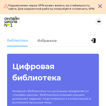
Подключение через VPN может влиять на стабильность
сайта. Для корректной работы попробуйте отключить VPN.
Библиотека
Избранное
Цифровая
библиотека
Интернет-библиотека по школьным предметам от
«Онлайн-школы». Библиотека поможет решить
домашнее задание, подготовиться к контрольной и
вспомнить прошлые темы.