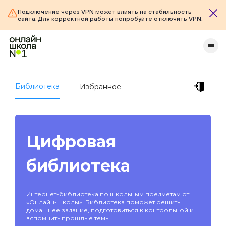
Подключение через VPN может влиять на стабильность
сайта. Для корректной работы попробуйте отключить VPN.
Библиотека
Избранное
Цифровая
библиотека
Интернет-библиотека по школьным предметам от
«Онлайн-школы». Библиотека поможет решить
домашнее задание, подготовиться к контрольной и
вспомнить прошлые темы.