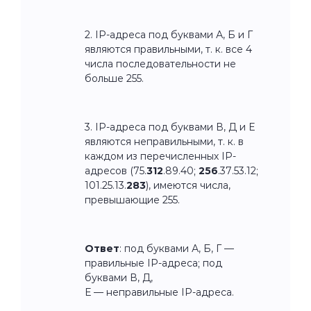
2. IP-адреса под буквами А, Б и Г
являются правильными, т. к. все 4
числа последовательности не
больше 255.
3. IP-адреса под буквами В, Д и Е
являются неправильными, т. к. в
каждом из перечисленных IP-
адресов (75.
312
.89.40;
256
.37.53.12;
101.25.13.
283
), имеются числа,
превышающие 255.
Ответ
:
под буквами А, Б, Г —
правильные IP-адреса; под
буквами
В, Д,
Е — неправильные IP-адреса.