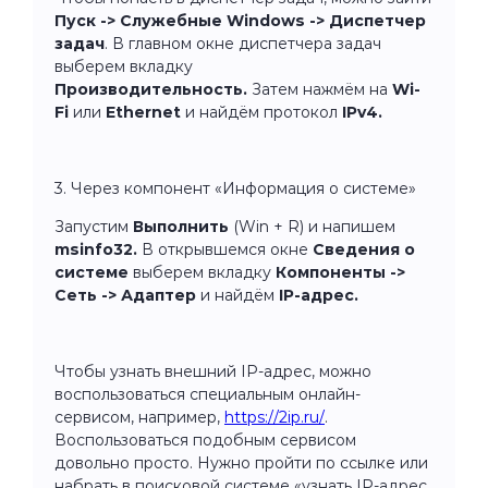
Пуск -> Служебные Windows -> Диспетчер
задач
. В главном окне диспетчера задач
выберем вкладку
Производительность.
Затем нажмём на
Wi-
Fi
или
Ethernet
и найдём протокол
IPv4.
3. Через компонент «Информация о системе»
Запустим
Выполнить
(Win + R) и напишем
msinfo32.
В
открывшемся окне
Сведения о
системе
выберем вкладку
Компоненты ->
Сеть -> Адаптер
и найдём
IP-адрес.
Чтобы узнать внешний
IP-адрес, можно
воспользоваться специальным онлайн-
сервисом, например,
https://2ip.ru/
.
Воспользоваться подобным сервисом
довольно просто. Нужно пройти по ссылке или
набрать в поисковой системе «узнать IP-адрес