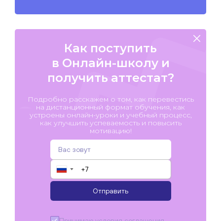
Как поступить
в Онлайн-школу и
получить аттестат?
Подробно расскажем о том, как перевестись
на дистанционный формат обучения, как
устроены онлайн-уроки и учебный процесс,
как улучшить успеваемость и повысить
мотивацию!
▼
Отправить
Принимаю условия
соглашения