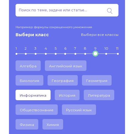
Например: формулы сокращенного умножения
Выбери класс
Выбери все классы
1
2
3
4
5
6
7
8
9
10
11
Алгебра
Английский язык
Биология
География
Геометрия
Информатика
История
Литература
Обществознание
Русский язык
Физика
Химия