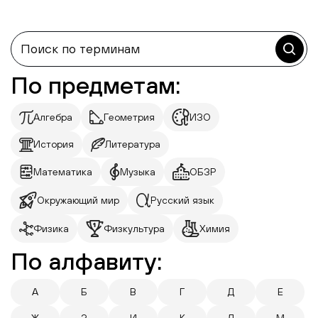
По предметам:
Алгебра
Геометрия
ИЗО
История
Литература
Математика
Музыка
ОБЗР
Окружающий мир
Русский язык
Физика
Физкультура
Химия
По алфавиту:
А
Б
В
Г
Д
Е