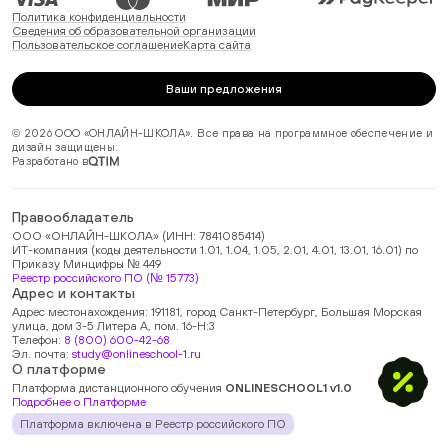
Политика конфиденциальности
Сведения об образовательной организации
Пользовательское соглашение
Карта сайта
Ваши предложения
© 2026 ООО «ОНЛАЙН-ШКОЛА». Все права на программное обеспечение и
дизайн защищены.
Разработано в
Правообладатель
ООО «ОНЛАЙН-ШКОЛА» (ИНН: 7841085414)
ИТ-компания (коды деятельности 1.01, 1.04, 1.05, 2.01, 4.01, 13.01, 16.01) по
Приказу Минцифры № 449
Реестр российского ПО (№ 15773)
Адрес и контакты
Адрес местонахождения: 191181, город Санкт-Петербург, Большая Морская
улица, дом 3-5 Литера А, пом. 16-Н:3
Телефон:
8 (800) 600-42-68
Эл. почта:
study@onlineschool-1.ru
О платформе
Платформа дистанционного обучения
ONLINESCHOOL1 v1.0
Подробнее о Платформе
Платформа включена в Реестр российского ПО