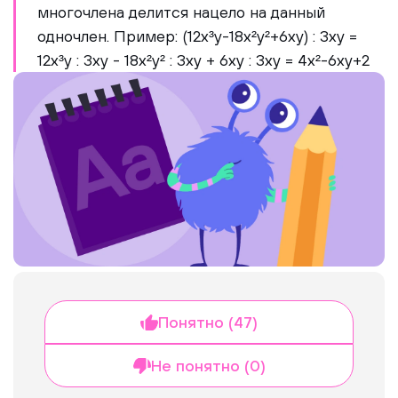
многочлена делится нацело на данный
одночлен. Пример: (12x³y-18x²y²+6xy) : 3xy =
12x³y : 3xy - 18x²y² : 3xy + 6xy : 3xy = 4x²-6xy+2
Понятно (47)
Не понятно (0)