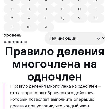
Ж
З
И
К
Л
М
Н
О
П
Р
С
Т
У
Ф
Х
Ц
Ч
Ш
Э
Ю
Я
Уровень
сложности
Правило деления
многочлена на
одночлен
Правило деления многочлена на одночлен —
это алгоритм алгебраического действия,
который позволяет выполнить операцию
деления при условии, что каждый член