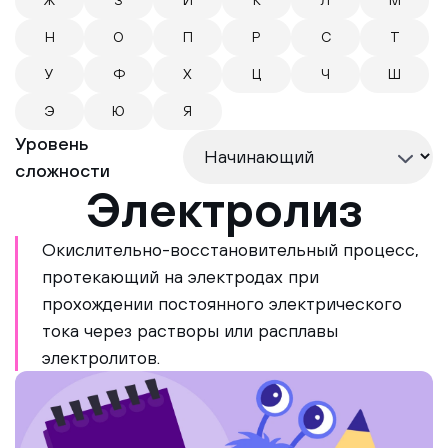
Ж
З
И
К
Л
М
Н
О
П
Р
С
Т
У
Ф
Х
Ц
Ч
Ш
Э
Ю
Я
Уровень
сложности
Электролиз
Окислительно-восстановительный процесс,
протекающий на электродах при
прохождении постоянного электрического
тока через растворы или расплавы
электролитов.