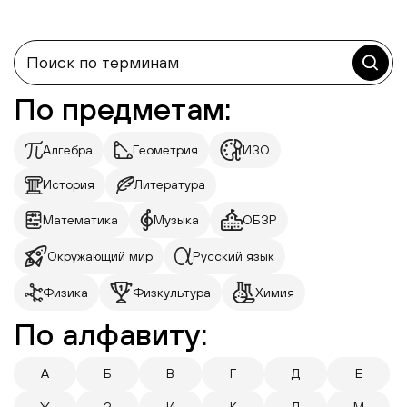
По предметам:
Алгебра
Геометрия
ИЗО
История
Литература
Математика
Музыка
ОБЗР
Окружающий мир
Русский язык
Физика
Физкультура
Химия
По алфавиту:
А
Б
В
Г
Д
Е