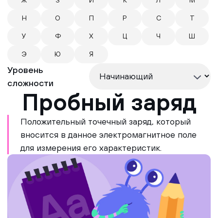
Ж
З
И
К
Л
М
Н
О
П
Р
С
Т
У
Ф
Х
Ц
Ч
Ш
Э
Ю
Я
Уровень
сложности
Пробный заряд
Положительный точечный заряд, который
вносится в данное электромагнитное поле
для измерения его характеристик.