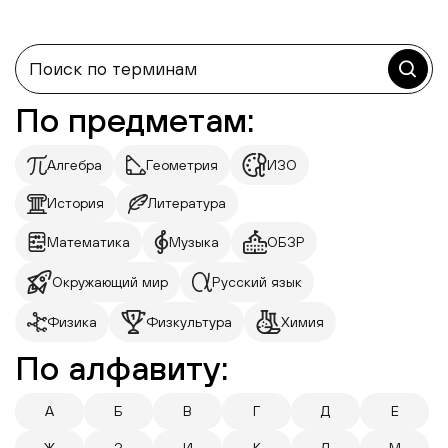
По предметам:
Алгебра
Геометрия
ИЗО
История
Литература
Математика
Музыка
ОБЗР
Окружающий мир
Русский язык
Физика
Физкультура
Химия
По алфавиту:
А
Б
В
Г
Д
Е