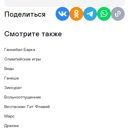
Поделиться
Смотрите также
Ганнибал Барка
Олимпийские игры
Веды
Ганеша
Зиккурат
Вольноотпущенник
Веспасиан Тит Флавий
Марс
Драхма