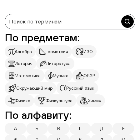
По предметам:
Алгебра
Геометрия
ИЗО
История
Литература
Математика
Музыка
ОБЗР
Окружающий мир
Русский язык
Физика
Физкультура
Химия
По алфавиту:
А
Б
В
Г
Д
Е