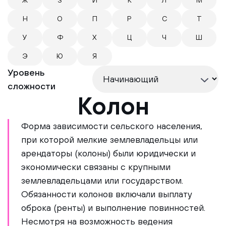
Ж
З
И
К
Л
М
Н
О
П
Р
С
Т
У
Ф
Х
Ц
Ч
Ш
Э
Ю
Я
Уровень
сложности
Колон
Форма зависимости сельского населения,
при которой мелкие землевладельцы или
арендаторы (колоны) были юридически и
экономически связаны с крупными
землевладельцами или государством.
Обязанности колонов включали выплату
оброка (ренты) и выполнение повинностей.
Несмотря на возможность ведения