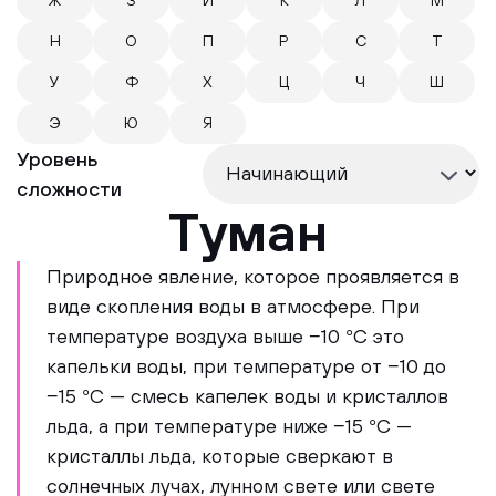
Ж
З
И
К
Л
М
Н
О
П
Р
С
Т
У
Ф
Х
Ц
Ч
Ш
Э
Ю
Я
Уровень
сложности
Туман
Природное явление, которое проявляется в
виде скопления воды в атмосфере. При
температуре воздуха выше −10 °C это
капельки воды, при температуре от −10 до
−15 °C — смесь капелек воды и кристаллов
льда, а при температуре ниже −15 °C —
кристаллы льда, которые сверкают в
солнечных лучах, лунном свете или свете