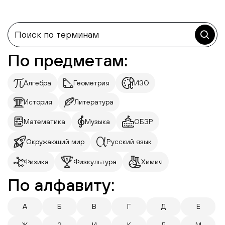
По предметам:
Алгебра
Геометрия
ИЗО
История
Литература
Математика
Музыка
ОБЗР
Окружающий мир
Русский язык
Физика
Физкультура
Химия
По алфавиту:
А
Б
В
Г
Д
Е