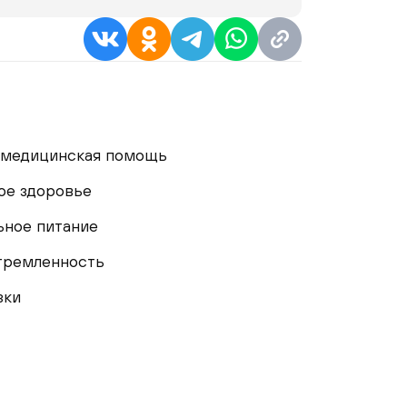
 медицинская помощь
ое здоровье
ьное питание
тремленность
зки