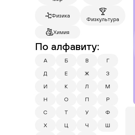
Физика
Физкультура
Химия
По алфавиту:
А
Б
В
Г
Д
Е
Ж
З
И
К
Л
М
Н
О
П
Р
С
Т
У
Ф
Х
Ц
Ч
Ш