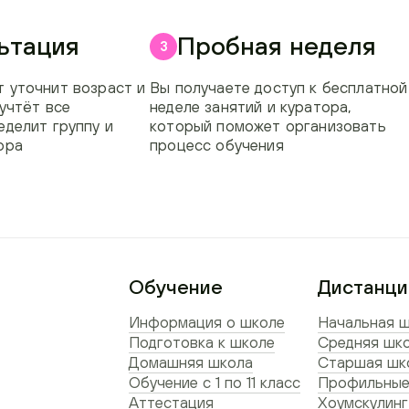
ьтация
Пробная неделя
3
 уточнит возраст и
Вы получаете доступ к бесплатной
 учтёт все
неделе занятий и куратора,
еделит группу и
который поможет организовать
ора
процесс обучения
Обучение
Дистанци
Информация о школе
Начальная ш
Подготовка к школе
Средняя шко
Домашняя школа
Старшая шко
Обучение с 1 по 11 класс
Профильные
Аттестация
Хоумскулинг