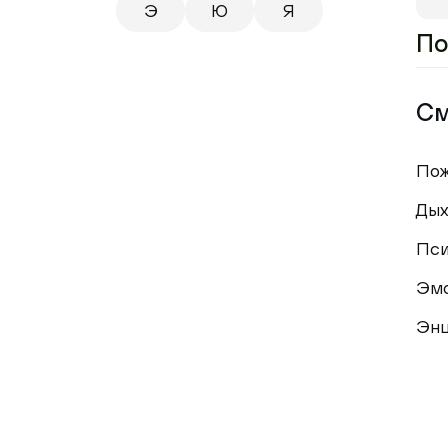
Э
Ю
Я
По
См
По
Дых
Пси
Эм
Энц