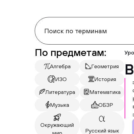
По предметам:
Уро
В
Алгебра
Геометрия
ИЗО
История
Литература
Математика
Музыка
ОБЗР
Окружающий
Русский язык
мир