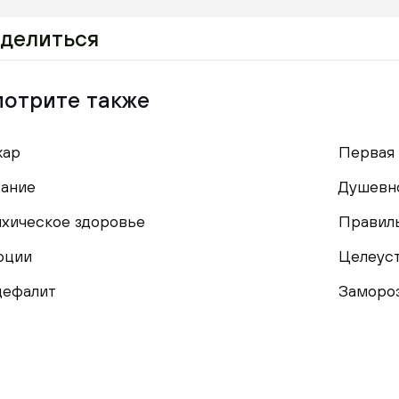
делиться
отрите также
жар
Первая
ание
Душевн
хическое здоровье
Правил
оции
Целеус
ефалит
Заморо