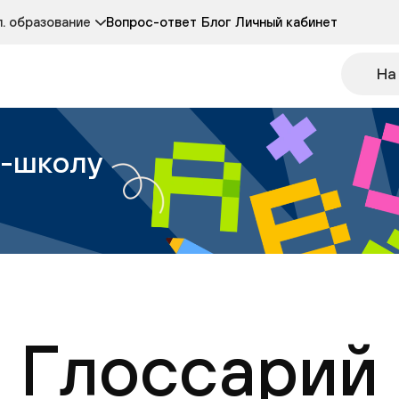
Курсы развития детей 3-5 лет
Курс по чтению
. образование
Вопрос-ответ
Блог
Личный кабинет
Онлайн-колледж
Другие курсы
На
н-школу
Глоссарий