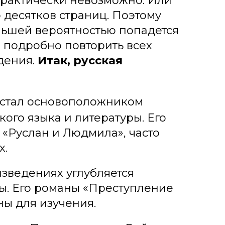
е практически невозможно. Или
 десятков страниц. Поэтому
ольшей вероятностью попадется
е подробно повторить всех
дения.
Итак, русская
стал основоположником
ого языка и литературы. Его
«Руслан и Людмила», часто
х.
изведениях углубляется
ы. Его романы «Преступление
ны для изучения.