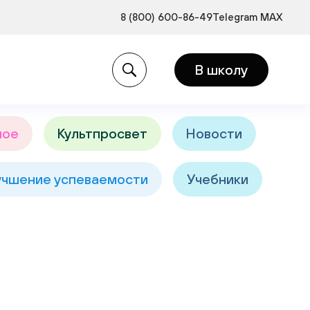
8 (800) 600-86-49
Telegram
MAX
и:
В школу
ное
Культпросвет
Новости
учшение успеваемости
Учебники