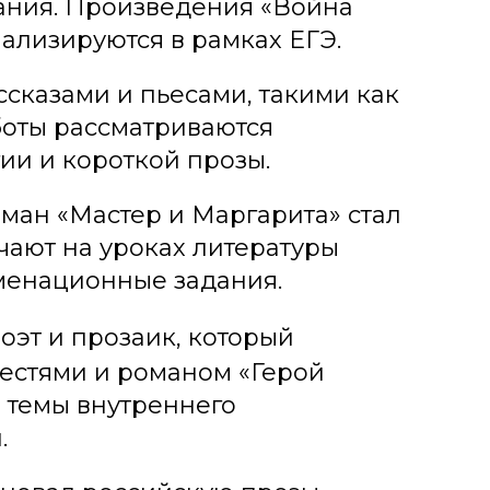
вания. Произведения «Война
нализируются в рамках ЕГЭ.
ссказами и пьесами, такими как
боты рассматриваются
ии и короткой прозы.
оман «Мастер и Маргарита» стал
чают на уроках литературы
аменационные задания.
оэт и прозаик, который
естями и романом «Герой
в темы внутреннего
.