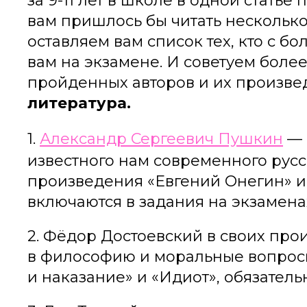
за 9-11 лет в школе в одной стать
вам пришлось бы читать несколько
оставляем вам список тех, кто с б
вам на экзамене. И советуем боле
пройденных авторов и их произве
литература.
1.
Александр Сергеевич Пушкин
— 
известного нам современного русск
произведения «Евгений Онегин» и 
включаются в задания на экзамена
2. Фёдор Достоевский в своих про
в философию и моральные вопрос
и наказание» и «Идиот», обязатель