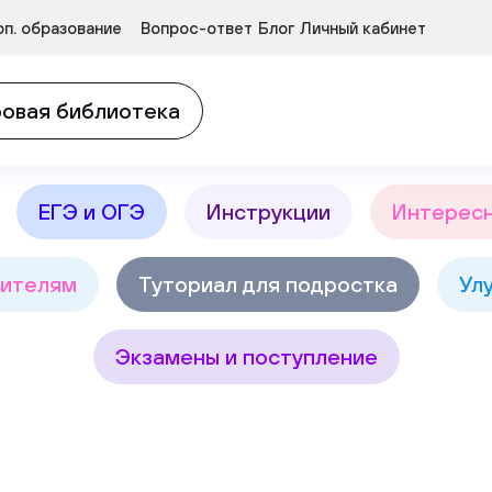
Курсы развития детей 3-5 лет
п. образование
Вопрос-ответ
Блог
Личный кабинет
в
Найт
овая библиотека
ЕГЭ и ОГЭ
Инструкции
Интерес
ителям
Туториал для подростка
Ул
Экзамены и поступление