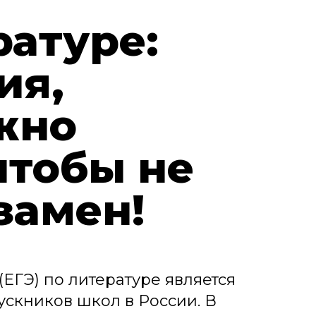
ратуре:
ия,
жно
чтобы не
замен!
ЕГЭ) по литературе является
ускников школ в России. В