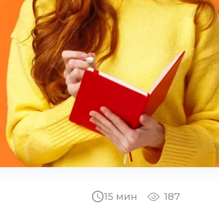
15 мин
187