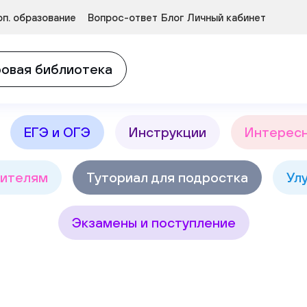
Курсы развития детей 3-5 лет
п. образование
Вопрос-ответ
Блог
Личный кабинет
в
Найт
овая библиотека
ЕГЭ и ОГЭ
Инструкции
Интерес
ителям
Туториал для подростка
Ул
Экзамены и поступление