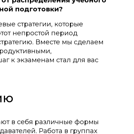
: от распределения учебного
ной подготовки?
евые стратегии, которые
этот непростой период
стратегию. Вместе мы сделаем
продуктивными,
аг к экзаменам стал для вас
ию
ают в себя различные формы
авателей. Работа в группах