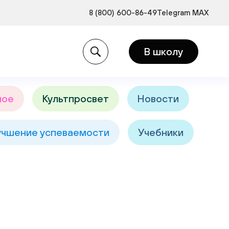
8 (800) 600-86-49
Telegram
MAX
и:
В школу
ное
Культпросвет
Новости
учшение успеваемости
Учебники