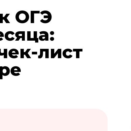
к ОГЭ
есяца:
чек-лист
ре