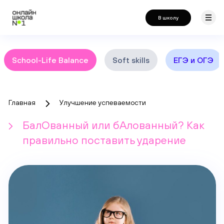
В школу
School-Life Balance
Soft skills
ЕГЭ и ОГЭ
Главная
Улучшение успеваемости
БалОванный или бАлованный? Как
правильно поставить ударение