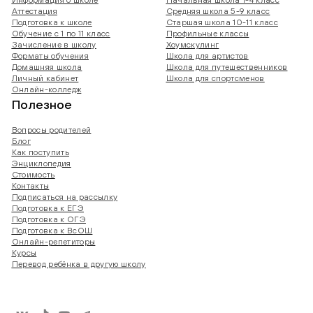
Аттестация
Средняя школа 5-9 класс
Подготовка к школе
Старшая школа 10-11 класс
Обучение с 1 по 11 класс
Профильные классы
Зачисление в школу
Хоумскулинг
Форматы обучения
Школа для артистов
Домашняя школа
Школа для путешественников
Личный кабинет
Школа для спортсменов
Онлайн-колледж
Полезное
Вопросы родителей
Блог
Как поступить
Энциклопедия
Стоимость
Контакты
Подписаться на рассылку
Подготовка к ЕГЭ
Подготовка к ОГЭ
Подготовка к ВсОШ
Онлайн-репетиторы
Курсы
Перевод ребёнка в другую школу