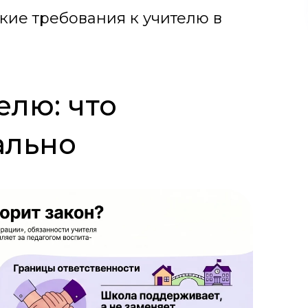
акие требования к учителю в
елю: что
ально