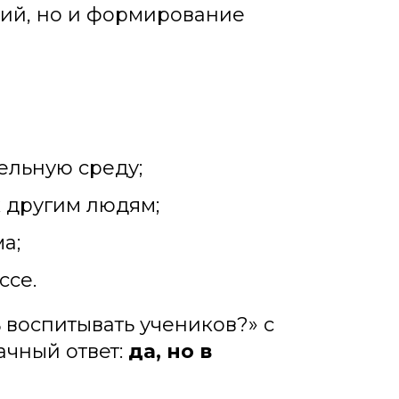
ний, но и формирование
ельную среду;
 другим людям;
а;
ссе.
 воспитывать учеников?» с
ачный ответ:
да, но в