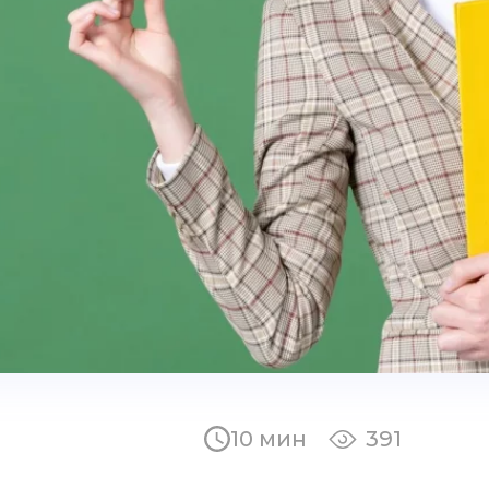
10 мин
391