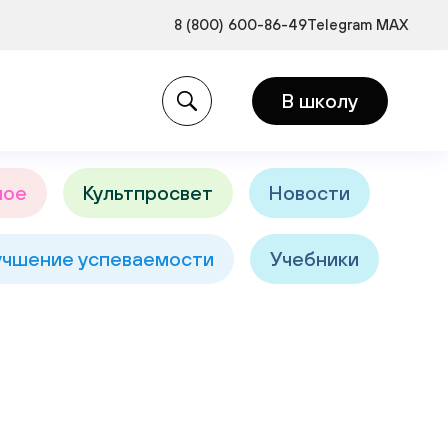
8 (800) 600-86-49
Telegram
MAX
и:
В школу
ное
Культпросвет
Новости
учшение успеваемости
Учебники