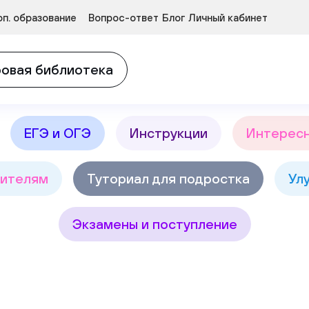
Курсы развития детей 3-5 лет
п. образование
Вопрос-ответ
Блог
Личный кабинет
в
Найт
овая библиотека
ЕГЭ и ОГЭ
Инструкции
Интерес
ителям
Туториал для подростка
Ул
Экзамены и поступление