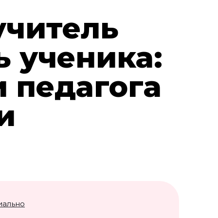
учитель
ь ученика:
 педагога
и
иально