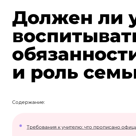
Должен ли 
воспитыват
обязанности
и роль семь
Содержание:
Требования к учителю: что прописано офиц