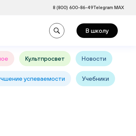
8 (800) 600-86-49
Telegram
MAX
и:
В школу
ное
Культпросвет
Новости
учшение успеваемости
Учебники