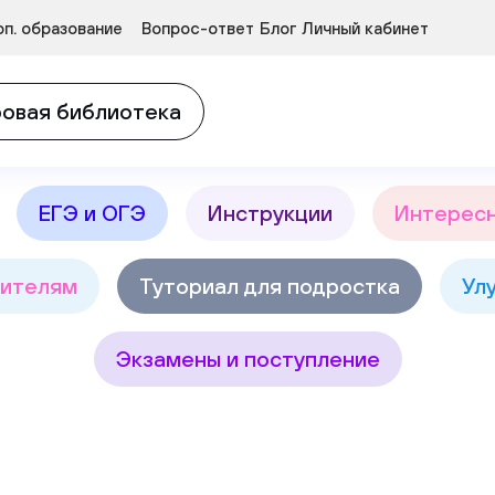
Курсы развития детей 3-5 лет
п. образование
Вопрос-ответ
Блог
Личный кабинет
в
Найт
овая библиотека
ЕГЭ и ОГЭ
Инструкции
Интерес
ителям
Туториал для подростка
Ул
Экзамены и поступление