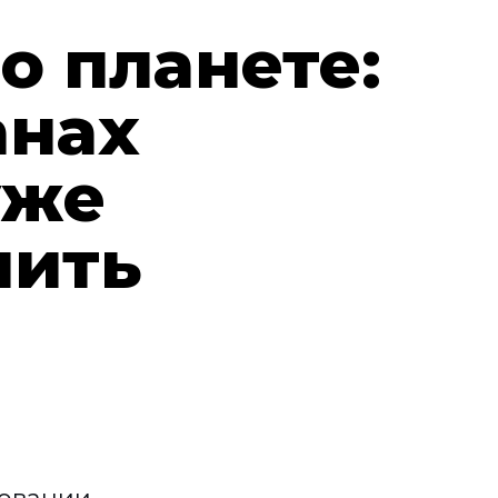
о планете:
анах
уже
чить