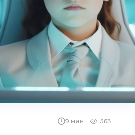
9 мин
563