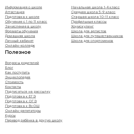
Информация о школе
Начальная школа 1-4 класс
Аттестация
Средняя школа 5-9 класс
Подготовка к школе
Старшая школа 10-11 класс
Обучение с 1 по 11 класс
Профильные классы
Зачисление в школу
Хоумскулинг
Форматы обучения
Школа для артистов
Домашняя школа
Школа для путешественников
Личный кабинет
Школа для спортсменов
Онлайн-колледж
Полезное
Вопросы родителей
Блог
Как поступить
Энциклопедия
Стоимость
Контакты
Подписаться на рассылку
Подготовка к ЕГЭ
Подготовка к ОГЭ
Подготовка к ВсОШ
Онлайн-репетиторы
Курсы
Перевод ребёнка в другую школу